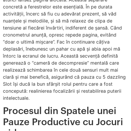
concretă a ferestrelor este esențială. În pe durata
activității, încerc să fiu cu adevărat prezent, să văd
nuanțele și melodiile, și să mă relaxez de clipa de
tensiune al fiecărei învârtiri, indiferent de șansă. Când
cronometrul anunță, opresc repede pagina, evitând
“doar o ultimă mișcare”. Fac în continuare câțiva
deplasări, înebunesc un pahar cu apă și abia apoi mă
întorc la ecranul de lucru. Această secvență definită
generează o “cameră de decompresie” mentală care
realizează schimbarea în cele două sensuri mult mai
clară și mai benefică, asigurând că pauza cu 5 dazzling
Slot își ducă la bun sfârșit rolul pentru care a fost
concepută: realinierea focalizării și restabilirea puterii
intelectuale.
Procesul din Spatele unei
Pauze Productive cu Jocuri