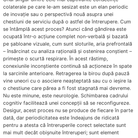
colaterale pe care le-am sesizat este un elan periodic
de inovație sau o perspectivă nouă asupra unei
chestiuni de serviciu după o astfel de întrerupere. Cum
se întâmplă acest proces? Atunci când gândirea este
ocupată într-o acțiune complet non-verbală și bazată
pe șabloane vizuale, cum sunt sloturile, aria prefrontală
– însărcinat cu analiza rațională și ostenirea conștient –
primește o scurtă respirare. În acest răstimp,
conexiunile inconștiente continuă să acționeze în spate
la sarcinile anterioare. Retragerea la birou după pauză
vine uneori cu o asociere neașteptată sau cu o ieșire la
o chestiune care părea a fi fost stagnată mai devreme.
Nu este minune, este neurologie. Schimbarea cadrului
cognitiv facilitează unei concepții să se reconfigureze.
Desigur, acest proces nu se produce de fiecare în parte
dată, dar periodicitatea este îndeajuns de ridicată
pentru a atesta că întreruperile corect selectate sunt
mai mult decât obișnuite întreruperi; sunt element