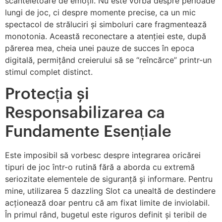
scânteietoare de emoții. Nu este vorba despre perioade
lungi de joc, ci despre momente precise, ca un mic
spectacol de străluciri și simboluri care fragmentează
monotonia. Această reconectare a atenției este, după
părerea mea, cheia unei pauze de succes în epoca
digitală, permițând creierului să se “reîncărce” printr-un
stimul complet distinct.
Protecția și
Responsabilizarea ca
Fundamente Esențiale
Este imposibil să vorbesc despre integrarea oricărei
tipuri de joc într-o rutină fără a aborda cu extremă
seriozitate elementele de siguranță și informare. Pentru
mine, utilizarea 5 dazzling Slot ca unealtă de destindere
acționează doar pentru că am fixat limite de inviolabil.
În primul rând, bugetul este riguros definit și teribil de