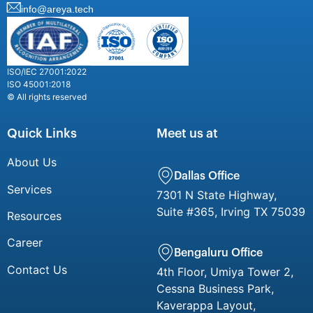
info@areya.tech
ISO/IEC 27001:2022
ISO 45001:2018
© All rights reserved
Quick Links
Meet us at
About Us
Dallas Office
Services
7301 N State Highway,
Suite #365, Irving TX 75039
Resources
Career
Bengaluru Office
Contact Us
4th Floor, Umiya Tower 2,
Cessna Business Park,
Kaverappa Layout,