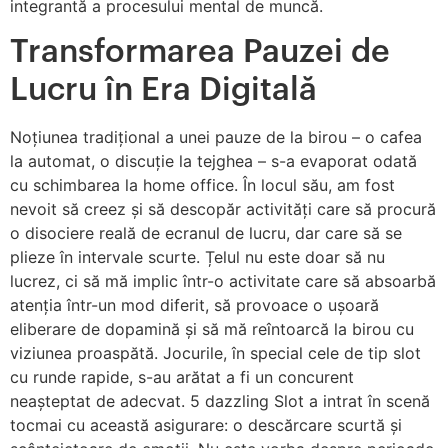
integrantă a procesului mental de muncă.
Transformarea Pauzei de
Lucru în Era Digitală
Noțiunea tradițional a unei pauze de la birou – o cafea
la automat, o discuție la tejghea – s-a evaporat odată
cu schimbarea la home office. În locul său, am fost
nevoit să creez și să descopăr activități care să procură
o disociere reală de ecranul de lucru, dar care să se
plieze în intervale scurte. Țelul nu este doar să nu
lucrez, ci să mă implic într-o activitate care să absoarbă
atenția într-un mod diferit, să provoace o ușoară
eliberare de dopamină și să mă reîntoarcă la birou cu
viziunea proaspătă. Jocurile, în special cele de tip slot
cu runde rapide, s-au arătat a fi un concurent
neașteptat de adecvat. 5 dazzling Slot a intrat în scenă
tocmai cu această asigurare: o descărcare scurtă și