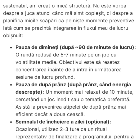
sustenabil, am creat o mică structură. Nu este vorba
despre a juca atunci când mă simt copleșit, ci despre a
planifica micile scăpări ca pe niște momente preventive.
Iată cum se prezintă integrarea în fluxul meu de lucru
obișnuit:
Pauza de dimineți (după ~90 de minute de lucru):
O rundă redusă de 5-7 minute pe un joc cu
volatilitate medie. Obiectivul este să resetez
concentrarea înainte de a intra în următoarea
sesiune de lucru profund.
Pauza de după prânz (după prânz, când energia
descrește):
Un moment mai relaxat de 10 minute,
cercetând un joc inedit sau o tematică preferată.
Asistă la prevenirea ațipelei de după prânz mai
eficient decât a doua cească.
Semnalul de încheiere a zilei (opțional):
Ocazional, utilizez 2-3 ture ca un ritual
reprezentativ de finalizare a programului, pentru a