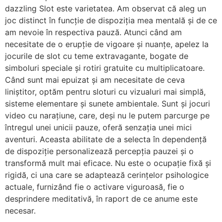
dazzling Slot este varietatea. Am observat că aleg un
joc distinct în funcție de dispoziția mea mentală și de ce
am nevoie în respectiva pauză. Atunci când am
necesitate de o erupție de vigoare și nuanțe, apelez la
jocurile de slot cu teme extravagante, bogate de
simboluri speciale și rotiri gratuite cu multiplicatoare.
Când sunt mai epuizat și am necesitate de ceva
liniștitor, optăm pentru sloturi cu vizualuri mai simplă,
sisteme elementare și sunete ambientale. Sunt și jocuri
video cu narațiune, care, deși nu le putem parcurge pe
întregul unei unicii pauze, oferă senzația unei mici
aventuri. Aceasta abilitate de a selecta în dependență
de dispoziție personalizează percepția pauzei și o
transformă mult mai eficace. Nu este o ocupație fixă și
rigidă, ci una care se adaptează cerințelor psihologice
actuale, furnizând fie o activare viguroasă, fie o
desprindere meditativă, în raport de ce anume este
necesar.