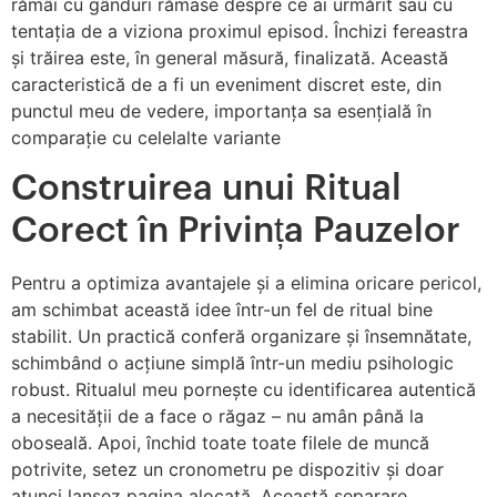
rămâi cu gânduri rămase despre ce ai urmărit sau cu
tentația de a viziona proximul episod. Închizi fereastra
și trăirea este, în general măsură, finalizată. Această
caracteristică de a fi un eveniment discret este, din
punctul meu de vedere, importanța sa esențială în
comparație cu celelalte variante
Construirea unui Ritual
Corect în Privința Pauzelor
Pentru a optimiza avantajele și a elimina oricare pericol,
am schimbat această idee într-un fel de ritual bine
stabilit. Un practică conferă organizare și însemnătate,
schimbând o acțiune simplă într-un mediu psihologic
robust. Ritualul meu pornește cu identificarea autentică
a necesității de a face o răgaz – nu amân până la
oboseală. Apoi, închid toate toate filele de muncă
potrivite, setez un cronometru pe dispozitiv și doar
atunci lansez pagina alocată. Această separare