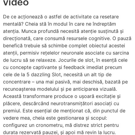
video
De ce acționează o astfel de activitate ca resetare
mentală? Cheia stă în modul în care ne îndreptăm
atenția. Munca profundă necesită atenție susținută și
direcționată, care consumă resursele cognitive. O pauză
benefică trebuie să schimbe complet obiectul acestei
atenții, permisiv rețelelor neuronale asociate cu sarcina
de lucru să se relaxeze. Jocurile de slot, în esență cele
cu concepte captivante și feedback imediat precum
cele de la 5 dazzling Slot, necesită un alt tip de
concentrare – una mai pasivă, mai deschisă, bazată pe
recunoașterea modelului și pe anticiparea vizuală.
Această transformare produce o ușoară excitație și
plăcere, descărcând neurotransmițători asociați cu
premiul. Este esențial de menționat că, din punctul de
vedere mea, cheia este gestionarea și scopul:
configurez un cronometru, mă distrez strict pentru
durata rezervată pauzei, și apoi mă revin la lucru.