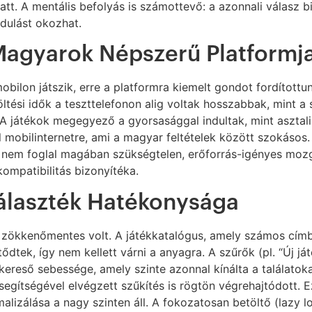
att. A mentális befolyás is számottevő: a azonnali válasz b
rdulást okozhat.
Magyarok Népszerű Platformj
bilon játszik, erre a platformra kiemelt gondot fordítottun
öltési idők a teszttelefonon alig voltak hosszabbak, mint 
 játékok megegyező a gyorsasággal indultak, mint asztali 
ől mobilinternetre, ami a magyar feltételek között szokáso
t nem foglal magában szükségtelen, erőforrás-igényes moz
kompatibilitás bizonyítéka.
álaszték Hatékonysága
sa zökkenőmentes volt. A játékkatalógus, amely számos cím
dtek, így nem kellett várni a anyagra. A szűrők (pl. “Új ját
ereső sebessége, amely szinte azonnal kínálta a találatoka
segítségével elvégzett szűkítés is rögtön végrehajtódott. 
malizálása a nagy szinten áll. A fokozatosan betöltő (lazy