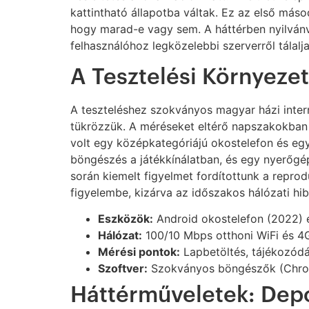
kattintható állapotba váltak. Ez az első más
hogy marad-e vagy sem. A háttérben nyilvánv
felhasználóhoz legközelebbi szerverről tálalj
A Tesztelési Környezet 
A teszteléshez szokványos magyar házi intern
tükrözzük. A méréseket eltérő napszakokban f
volt egy középkategóriájú okostelefon és egy
böngészés a játékkínálatban, és egy nyerőgép
során kiemelt figyelmet fordítottunk a repro
figyelembe, kizárva az időszakos hálózati hib
Eszközök:
Android okostelefon (2022) 
Hálózat:
100/10 Mbps otthoni WiFi és 4G
Mérési pontok:
Lapbetöltés, tájékozódás
Szoftver:
Szokványos böngészők (Chrome,
Háttérműveletek: Depoz