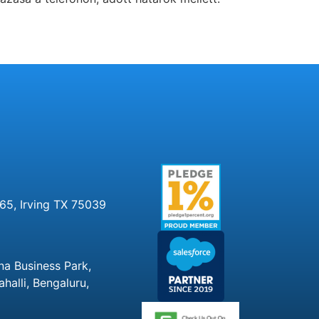
65, Irving TX 75039
na Business Park,
alli, Bengaluru,