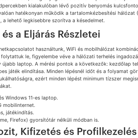
odpercekben kialakulóban lévő pozitív benyomás kulcsfontos
alóan hatékonyan működik a tartalomkézbesítési hálózat (
a, a lehető legkisebbre szorítva a késedelmet.
és a Eljárás Részletei
etkapcsolatot használtunk, WiFi és mobilhálózat kombináci
olytattuk le, figyelembe véve a hálózati terhelés ingadozá
 újabb laptop. A mérési pontok a következők: kezdőlap telje
es játék elindítása. Minden lépésnél időt és a folyamat g
dukálhatóságra, ezért minden lépést minimum tízszer megis
ákat.
és Windows 11-es laptop.
 mobilinternet.
, játékindítás.
 Firefox) gyorsítótár nélküli módban is.
it, Kifizetés és Profilkezelés