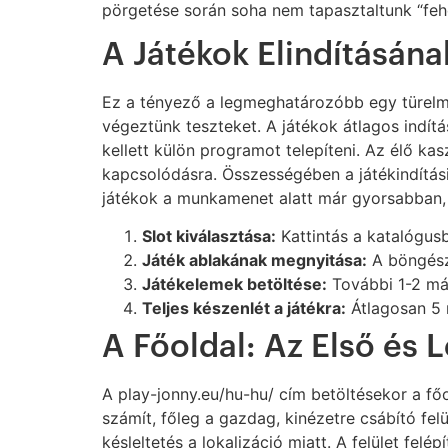
pörgetése során soha nem tapasztaltunk “fehé
A Játékok Elindításán
Ez a tényező a legmeghatározóbb egy türelmet
végeztünk teszteket. A játékok átlagos indít
kellett külön programot telepíteni. Az élő ka
kapcsolódásra. Összességében a játékindítási
játékok a munkamenet alatt már gyorsabban, a
Slot kiválasztása:
Kattintás a katalógusb
Játék ablakának megnyitása:
A böngész
Játékelemek betöltése:
További 1-2 má
Teljes készenlét a játékra:
Átlagosan 5 
A Főoldal: Az Első és
A play-jonny.eu/hu-hu/ cím betöltésekor a f
számít, főleg a gazdag, kinézetre csábító fel
késleltetés a lokalizáció miatt. A felület fe