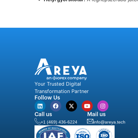
Your Trusted Digital
Transformation Partner
Follow Us
Call us
Mail us
+1 (469) 436-6224
info@areya.tech