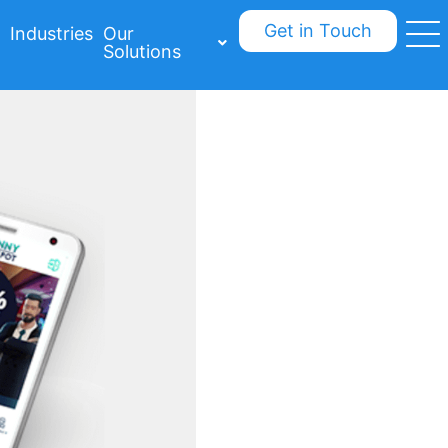
Get in Touch
Industries
Our
Solutions