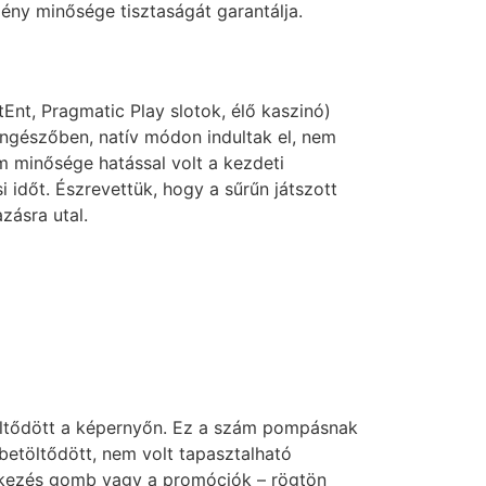
ény minősége tisztaságát garantálja.
Ent, Pragmatic Play slotok, élő kaszinó)
öngészőben, natív módon indultak el, nem
am minősége hatással volt a kezdeti
 időt. Észrevettük, hogy a sűrűn játszott
zásra utal.
töltődött a képernyőn. Ez a szám pompásnak
 betöltődött, nem volt tapasztalható
lentkezés gomb vagy a promóciók – rögtön