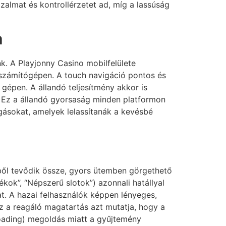
izalmat és kontrollérzetet ad, míg a lassúság
a
k. A Playjonny Casino mobilfelülete
a számítógépen. A touch navigáció pontos és
gépen. A állandó teljesítmény akkor is
s. Ez a állandó gyorsaság minden platformon
gásokat, amelyek lelassítanák a kevésbé
ből tevődik össze, gyors ütemben görgethető
ékok”, “Népszerű slotok”) azonnali hatállyal
t. A hazai felhasználók képpen lényeges,
Ez a reagáló magatartás azt mutatja, hogy a
 loading) megoldás miatt a gyűjtemény