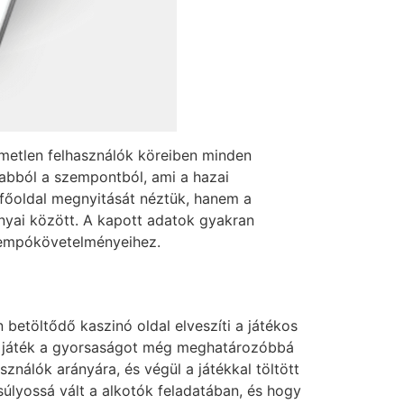
lmetlen felhasználók köreiben minden
n abból a szempontból, ami a hazai
 főoldal megnyitását néztük, hanem a
onyai között. A kapott adatok gyakran
tempókövetelményeihez.
etöltődő kaszinó oldal elveszíti a játékos
tt játék a gyorsaságot még meghatározóbbá
sználók arányára, és végül a játékkal töltött
úlyossá vált a alkotók feladatában, és hogy