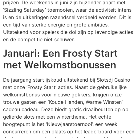
prijzen. De weekends in juni zijn bijzonder apart met
‘Sizzling Saturday’ toernooien, waar de activiteit intens
is en de uitkeringen razendsnel verdeeld worden. Dit is
een tijd van sterke energie en grote ambities.
Uitstekend voor spelers die dol zijn op levendige acties
en de competitie niet schuwen.
Januari: Een Frosty Start
met Welkomstbonussen
De jaargang start ijskoud uitstekend bij Slotsdj Casino
met onze ‘Frosty Start’ acties. Naast de gebruikelijke
welkomstbonus voor nieuwe gokkers, krijgen onze
trouwe gasten een ‘Koude Handen, Warme Winsten’
cadeau cadeau. Deze biedt gratis draaibeurten op op
geliefde slots met een winterthema. Het echte
hoogtepunt is het ‘Nieuwjaarstoernooi’, een week
concurreren om een plaats op het leaderboard voor een