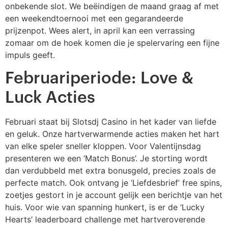
onbekende slot. We beëindigen de maand graag af met
een weekendtoernooi met een gegarandeerde
prijzenpot. Wees alert, in april kan een verrassing
zomaar om de hoek komen die je spelervaring een fijne
impuls geeft.
Februariperiode: Love &
Luck Acties
Februari staat bij Slotsdj Casino in het kader van liefde
en geluk. Onze hartverwarmende acties maken het hart
van elke speler sneller kloppen. Voor Valentijnsdag
presenteren we een ‘Match Bonus’. Je storting wordt
dan verdubbeld met extra bonusgeld, precies zoals de
perfecte match. Ook ontvang je ‘Liefdesbrief’ free spins,
zoetjes gestort in je account gelijk een berichtje van het
huis. Voor wie van spanning hunkert, is er de ‘Lucky
Hearts’ leaderboard challenge met hartveroverende