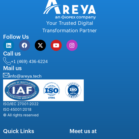
Your Trusted Digital
Transformation Partner
Follow Us
Call us
+1 (469) 436-6224
Mail us
info@areya.tech
ISO/IEC 27001:2022
ISO 45001:2018
© All rights reserved
Quick Links
Meet us at