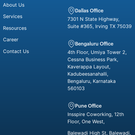
About Us
Dallas Office
Services
7301 N State Highway,
Suite #365, Irving TX 75039
Resources
Career
Bengaluru Office
Contact Us
4th Floor, Umiya Tower 2,
Cessna Business Park,
Kaverappa Layout,
Kadubeesanahalli,
Bengaluru, Karnataka
560103
Pune Office
Insspire Coworking, 12th
Floor, One West,
Balewadi High St, Balewadi,