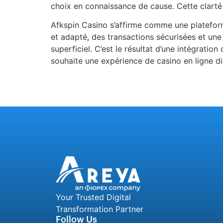
choix en connaissance de cause. Cette clarté
Afkspin Casino s’affirme comme une plateforme
et adapté, des transactions sécurisées et une
superficiel. C’est le résultat d’une intégrati
souhaite une expérience de casino en ligne di
Your Trusted Digital
Transformation Partner
Follow Us