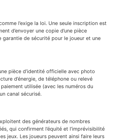
comme l’exige la loi. Une seule inscription est
lement d’envoyer une copie d’une pièce
e garantie de sécurité pour le joueur et une
e pièce d’identité officielle avec photo
acture d’énergie, de téléphone ou relevé
e paiement utilisée (avec les numéros du
n canal sécurisé.
, exploitent des générateurs de nombres
 qui confirment l’équité et l’imprévisibilité
s jeux. Les joueurs peuvent ainsi faire leurs