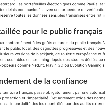
stercard, les portefeuilles électroniques comme PayPal et Sk
s des délais communiqués, avec une procédure de vérificatio
serve toutes les données sensibles transmises entre l’utilis
aillée pour le public français
ux conformément à les goûts culturels du public français. 
nt le public local, des cagnottes progressives et des nouv
usieurs versions de blackjack, de roulette européenne et fr
ent ces tables en streaming depuis des studios dédiés, ce 
éveloppeurs comme NetEnt, Play’n GO ou Evolution Gaming s
ondement de la confiance
 le territoire français passe obligatoirement par une autorisa
la protection et l’impartialité. Cet agrément exige des nor
ions, l’impartialité des jeux contrôlée par des audits exte