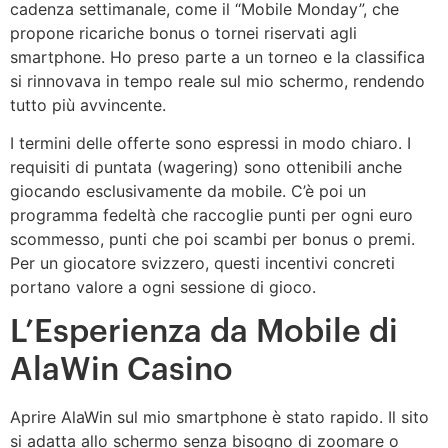
cadenza settimanale, come il “Mobile Monday”, che
propone ricariche bonus o tornei riservati agli
smartphone. Ho preso parte a un torneo e la classifica
si rinnovava in tempo reale sul mio schermo, rendendo
tutto più avvincente.
I termini delle offerte sono espressi in modo chiaro. I
requisiti di puntata (wagering) sono ottenibili anche
giocando esclusivamente da mobile. C’è poi un
programma fedeltà che raccoglie punti per ogni euro
scommesso, punti che poi scambi per bonus o premi.
Per un giocatore svizzero, questi incentivi concreti
portano valore a ogni sessione di gioco.
L’Esperienza da Mobile di
AlaWin Casino
Aprire AlaWin sul mio smartphone è stato rapido. Il sito
si adatta allo schermo senza bisogno di zoomare o