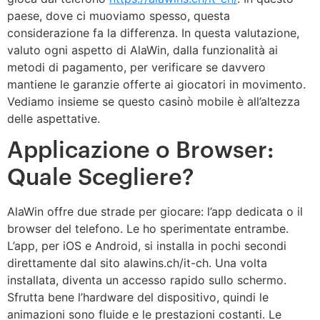
paese, dove ci muoviamo spesso, questa
considerazione fa la differenza. In questa valutazione,
valuto ogni aspetto di AlaWin, dalla funzionalità ai
metodi di pagamento, per verificare se davvero
mantiene le garanzie offerte ai giocatori in movimento.
Vediamo insieme se questo casinò mobile è all’altezza
delle aspettative.
Applicazione o Browser:
Quale Scegliere?
AlaWin offre due strade per giocare: l’app dedicata o il
browser del telefono. Le ho sperimentate entrambe.
L’app, per iOS e Android, si installa in pochi secondi
direttamente dal sito alawins.ch/it-ch. Una volta
installata, diventa un accesso rapido sullo schermo.
Sfrutta bene l’hardware del dispositivo, quindi le
animazioni sono fluide e le prestazioni costanti. Le