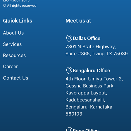
ISO 45001:2018
© All rights reserved
Quick Links
Meet us at
About Us
Dallas Office
Services
7301 N State Highway,
Suite #365, Irving TX 75039
Resources
Career
Bengaluru Office
Contact Us
4th Floor, Umiya Tower 2,
Cessna Business Park,
Kaverappa Layout,
Kadubeesanahalli,
Bengaluru, Karnataka
560103