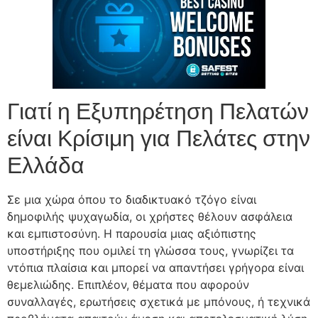
Γιατί η Εξυπηρέτηση Πελατών
είναι Κρίσιμη για Πελάτες στην
Ελλάδα
Σε μια χώρα όπου το διαδικτυακό τζόγο είναι
δημοφιλής ψυχαγωδία, οι χρήστες θέλουν ασφάλεια
και εμπιστοσύνη. Η παρουσία μιας αξιόπιστης
υποστήριξης που ομιλεί τη γλώσσα τους, γνωρίζει τα
ντόπια πλαίσια και μπορεί να απαντήσει γρήγορα είναι
θεμελιώδης. Επιπλέον, θέματα που αφορούν
συναλλαγές, ερωτήσεις σχετικά με μπόνους, ή τεχνικά