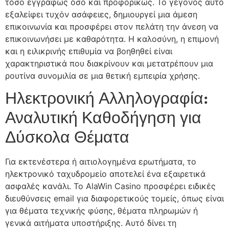
τόσο εγγράφως όσο και προφορικώς. Το γεγονός αυτό
εξαλείφει τυχόν ασάφειες, δημιουργεί μια άμεση
επικοινωνία και προσφέρει στον πελάτη την άνεση να
επικοινωνήσει με καθαρότητα. Η καλοσύνη, η επιμονή
και η ειλικρινής επιθυμία να βοηθηθεί είναι
χαρακτηριστικά που διακρίνουν και μετατρέπουν μια
ρουτίνα συνομιλία σε μια θετική εμπειρία χρήσης.
Ηλεκτρονική Αλληλογραφία:
Αναλυτική Καθοδήγηση για
Δύσκολα Θέματα
Για εκτενέστερα ή αιτιολογημένα ερωτήματα, το
ηλεκτρονικό ταχυδρομείο αποτελεί ένα εξαιρετικά
ασφαλές κανάλι. Το AlaWin Casino προσφέρει ειδικές
διευθύνσεις email για διαφορετικούς τομείς, όπως είναι
για θέματα τεχνικής φύσης, θέματα πληρωμών ή
γενικά αιτήματα υποστήριξης. Αυτό δίνει τη