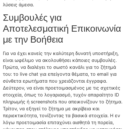
λύσεις άμεσα.
Συμβουλές για
Αποτελεσματική Επικοινωνία
με την Βοήθεια
Για να έχει κανείς την καλύτερη δυνατή υποστήριξη,
είναι ωφέλιμο να ακολουθήσει κάποιες συμβουλές.
Πρώτα, να διαλέγει το σωστό κανάλι για το ζήτημά
του: το live chat για επείγοντα θέματα, το email για
σύνθετα ερωτήματα που χρειάζονται έγγραφα.
Δεύτερον, να είναι προετοιμασμένος με τις σχετικές
στοιχεία, όπως το λογαριασμό, τυχόν απαραίτητο ID
πληρωμής ή screenshots που απεικονίζουν το ζήτημα.
Τρίτον, να εξηγεί το ζήτημα με ακρίβεια και
περιεκτικότητα, τονίζοντας τα βασικά στοιχεία. Η εν
λόγω προετοιμασία επιταχύνει αισθητά τη πορεία,