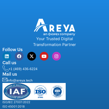
Your Trusted Digital
Transformation Partner
Follow Us
Call us
+1 (469) 436-6224
Mail us
info@areya.tech
ISO/IEC 27001:2022
ISO 45001:2018