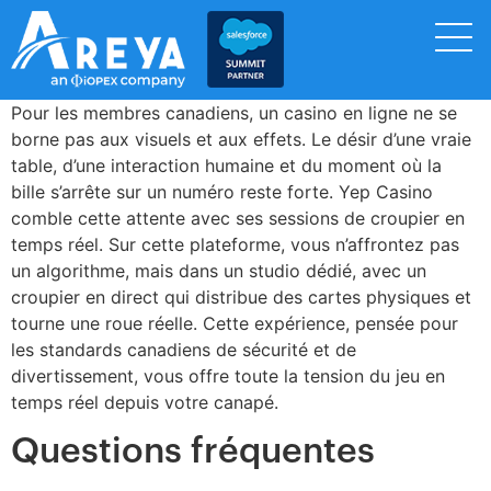
Pour les membres canadiens, un casino en ligne ne se
borne pas aux visuels et aux effets. Le désir d’une vraie
table, d’une interaction humaine et du moment où la
bille s’arrête sur un numéro reste forte. Yep Casino
comble cette attente avec ses sessions de croupier en
temps réel. Sur cette plateforme, vous n’affrontez pas
un algorithme, mais dans un studio dédié, avec un
croupier en direct qui distribue des cartes physiques et
tourne une roue réelle. Cette expérience, pensée pour
les standards canadiens de sécurité et de
divertissement, vous offre toute la tension du jeu en
temps réel depuis votre canapé.
Questions fréquentes