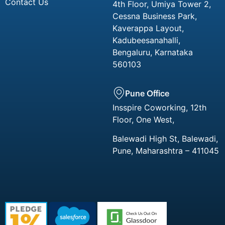
Contact Us
4th Floor, Umiya Tower 2,
Cessna Business Park,
Kaverappa Layout,
Kadubeesanahalli,
Bengaluru, Karnataka
560103
Pune Office
Insspire Coworking, 12th
Floor, One West,
Balewadi High St, Balewadi,
Pune, Maharashtra – 411045