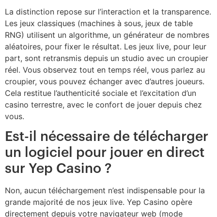
La distinction repose sur l’interaction et la transparence.
Les jeux classiques (machines à sous, jeux de table
RNG) utilisent un algorithme, un générateur de nombres
aléatoires, pour fixer le résultat. Les jeux live, pour leur
part, sont retransmis depuis un studio avec un croupier
réel. Vous observez tout en temps réel, vous parlez au
croupier, vous pouvez échanger avec d’autres joueurs.
Cela restitue l’authenticité sociale et l’excitation d’un
casino terrestre, avec le confort de jouer depuis chez
vous.
Est-il nécessaire de télécharger
un logiciel pour jouer en direct
sur Yep Casino ?
Non, aucun téléchargement n’est indispensable pour la
grande majorité de nos jeux live. Yep Casino opère
directement depuis votre navigateur web (mode