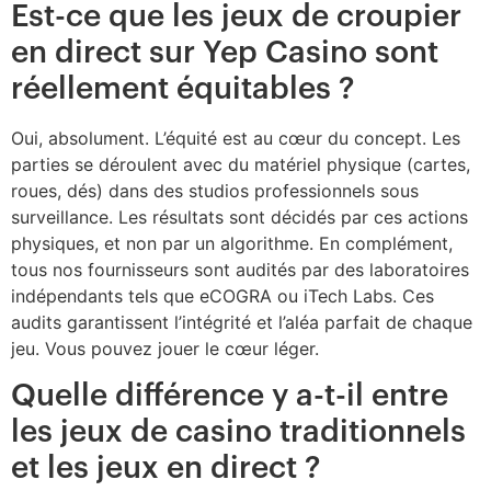
Est-ce que les jeux de croupier
en direct sur Yep Casino sont
réellement équitables ?
Oui, absolument. L’équité est au cœur du concept. Les
parties se déroulent avec du matériel physique (cartes,
roues, dés) dans des studios professionnels sous
surveillance. Les résultats sont décidés par ces actions
physiques, et non par un algorithme. En complément,
tous nos fournisseurs sont audités par des laboratoires
indépendants tels que eCOGRA ou iTech Labs. Ces
audits garantissent l’intégrité et l’aléa parfait de chaque
jeu. Vous pouvez jouer le cœur léger.
Quelle différence y a-t-il entre
les jeux de casino traditionnels
et les jeux en direct ?