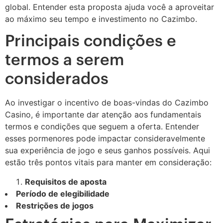
global. Entender esta proposta ajuda você a aproveitar
ao máximo seu tempo e investimento no Cazimbo.
Principais condições e
termos a serem
considerados
Ao investigar o incentivo de boas-vindas do Cazimbo
Casino, é importante dar atenção aos fundamentais
termos e condições que seguem a oferta. Entender
esses pormenores pode impactar consideravelmente
sua experiência de jogo e seus ganhos possíveis. Aqui
estão três pontos vitais para manter em consideração:
Requisitos de aposta
Período de elegibilidade
Restrições de jogos