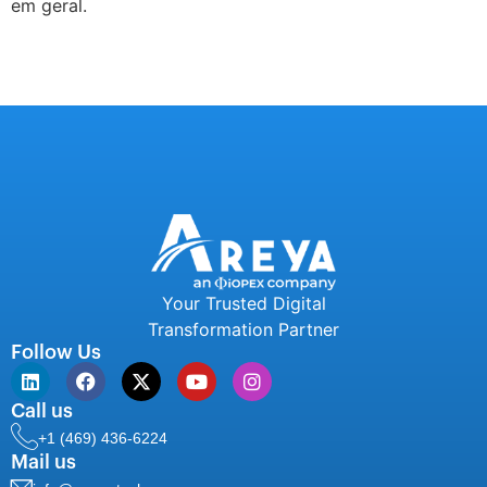
em geral.
Your Trusted Digital
Transformation Partner
Follow Us
Call us
+1 (469) 436-6224
Mail us