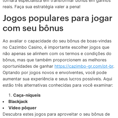
tornará especialista em transformar bônus em ganhos
reais. Faça sua estratégia valer a pena!
Jogos populares para jogar
com seu bônus
Ao avaliar o capacidade do seu bônus de boas-vindas
no Cazimbo Casino, é importante escolher jogos que
não apenas se alinhem com os termos e condições do
bônus, mas que também proporcionem as melhores
oportunidades de ganhar
https://cazimbo-gr.com/pt-br
.
Optando por jogos novos e envolventes, você pode
aumentar sua experiência e seus lucros possíveis. Aqui
estão três alternativas conhecidas para você examinar:
Caça-níqueis
Blackjack
Vídeo pôquer
Descubra estes jogos para aproveitar o seu bônus de