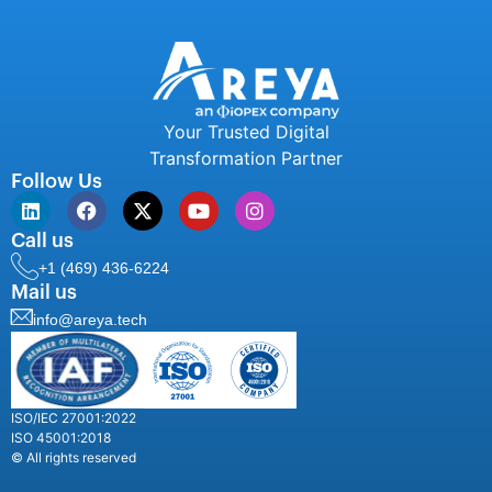
Your Trusted Digital
Transformation Partner
Follow Us
Call us
+1 (469) 436-6224
Mail us
info@areya.tech
ISO/IEC 27001:2022
ISO 45001:2018
© All rights reserved