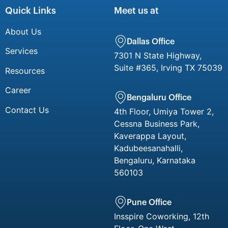
Quick Links
Meet us at
About Us
Dallas Office
Services
7301 N State Highway,
Suite #365, Irving TX 75039
Resources
Career
Bengaluru Office
Contact Us
4th Floor, Umiya Tower 2,
Cessna Business Park,
Kaverappa Layout,
Kadubeesanahalli,
Bengaluru, Karnataka
560103
Pune Office
Insspire Coworking, 12th