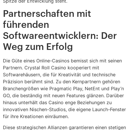
Spitze der Entwicklung steht.
Partnerschaften mit
führenden
Softwareentwicklern: Der
Weg zum Erfolg
Die Güte eines Online-Casinos bemisst sich mit seinen
Partnern. Crystal Roll Casino kooperiert mit
Softwarehäusern, die für Kreativität und technische
Präzision berühmt sind. Zu den Kernpartnern gehören
Branchengrößen wie Pragmatic Play, NetEnt und Play’n
GO, die beständig mit neuen Features glänzen. Darüber
hinaus unterhält das Casino enge Beziehungen zu
innovativen Nischen-Studios, die eigene Launch-Fenster
für ihre Kreationen einräumen.
Diese strategischen Allianzen garantieren einen stetigen