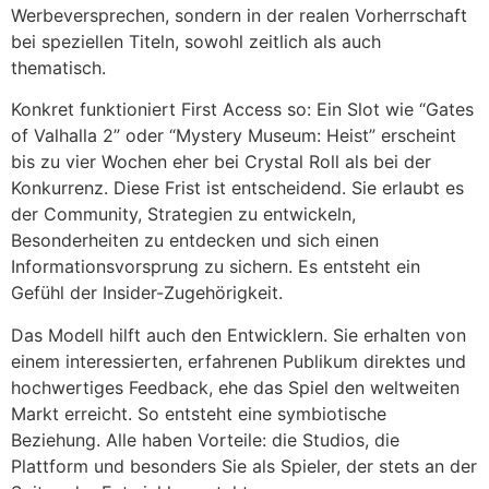
Werbeversprechen, sondern in der realen Vorherrschaft
bei speziellen Titeln, sowohl zeitlich als auch
thematisch.
Konkret funktioniert First Access so: Ein Slot wie “Gates
of Valhalla 2” oder “Mystery Museum: Heist” erscheint
bis zu vier Wochen eher bei Crystal Roll als bei der
Konkurrenz. Diese Frist ist entscheidend. Sie erlaubt es
der Community, Strategien zu entwickeln,
Besonderheiten zu entdecken und sich einen
Informationsvorsprung zu sichern. Es entsteht ein
Gefühl der Insider-Zugehörigkeit.
Das Modell hilft auch den Entwicklern. Sie erhalten von
einem interessierten, erfahrenen Publikum direktes und
hochwertiges Feedback, ehe das Spiel den weltweiten
Markt erreicht. So entsteht eine symbiotische
Beziehung. Alle haben Vorteile: die Studios, die
Plattform und besonders Sie als Spieler, der stets an der