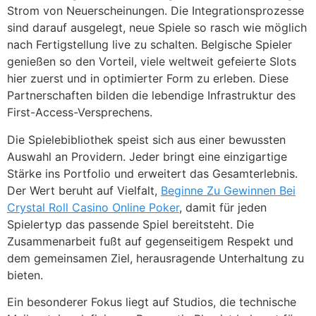
Strom von Neuerscheinungen. Die Integrationsprozesse
sind darauf ausgelegt, neue Spiele so rasch wie möglich
nach Fertigstellung live zu schalten. Belgische Spieler
genießen so den Vorteil, viele weltweit gefeierte Slots
hier zuerst und in optimierter Form zu erleben. Diese
Partnerschaften bilden die lebendige Infrastruktur des
First-Access-Versprechens.
Die Spielebibliothek speist sich aus einer bewussten
Auswahl an Providern. Jeder bringt eine einzigartige
Stärke ins Portfolio und erweitert das Gesamterlebnis.
Der Wert beruht auf Vielfalt,
Beginne Zu Gewinnen Bei
Crystal Roll Casino Online Poker
, damit für jeden
Spielertyp das passende Spiel bereitsteht. Die
Zusammenarbeit fußt auf gegenseitigem Respekt und
dem gemeinsamen Ziel, herausragende Unterhaltung zu
bieten.
Ein besonderer Fokus liegt auf Studios, die technische