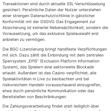
Transaktionen sind durch aktuelle SSL-Verschlüsselung
gesichert. Persönliche Daten der Nutzer unterstehen
einer strengen Datenschutzrichtlinie in gänzlicher
Konformität mit der DSGVO. Das Engagement zur
Absicherung ist keinerlei Nebensächlichkeit, sondern die
Voraussetzung, um das exklusive Spielauswahl erst
anbieten zu vermögen.
Die BGC-Lizenzierung bringt handfeste Verpflichtungen
mit sich. Dazu zählt die Einbindung mit dem zentralen
Sperrsystem „EPIS“ (Exclusion Platform Information
System), das Spielern eine sektorweite Blockade
erlaubt. Außerdem ist das Casino verpflichtet, alle
Spielaktivitäten in Live zu beobachten und bei
risikoreichem Handeln vorausschauend einzugreifen,
etwa durch persönliche Kommunikation oder das
Bereitstellen von Beschränkungen.
Die Zahlungsverarbeitung findet statt lediglich über