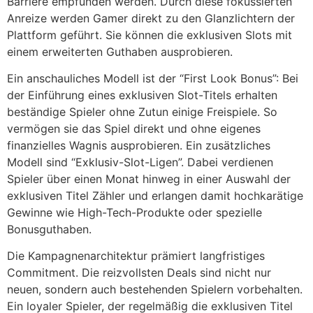
Barriere empfunden werden. Durch diese fokussierten
Anreize werden Gamer direkt zu den Glanzlichtern der
Plattform geführt. Sie können die exklusiven Slots mit
einem erweiterten Guthaben ausprobieren.
Ein anschauliches Modell ist der “First Look Bonus”: Bei
der Einführung eines exklusiven Slot-Titels erhalten
beständige Spieler ohne Zutun einige Freispiele. So
vermögen sie das Spiel direkt und ohne eigenes
finanzielles Wagnis ausprobieren. Ein zusätzliches
Modell sind “Exklusiv-Slot-Ligen”. Dabei verdienen
Spieler über einen Monat hinweg in einer Auswahl der
exklusiven Titel Zähler und erlangen damit hochkarätige
Gewinne wie High-Tech-Produkte oder spezielle
Bonusguthaben.
Die Kampagnenarchitektur prämiert langfristiges
Commitment. Die reizvollsten Deals sind nicht nur
neuen, sondern auch bestehenden Spielern vorbehalten.
Ein loyaler Spieler, der regelmäßig die exklusiven Titel