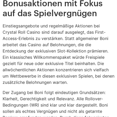
Bonusaktionen mit Fokus
auf das Spielvergnügen
Einstiegsangebote und regelmäßige Aktionen bei
Crystal Roll Casino sind darauf ausgelegt, das First-
Access-Erlebnis zu verstärken. Statt allgemeiner Boni
arbeitet das Casino auf Belohnungen, die die
Entdeckung der exklusiven Slot-Kollektion prämieren.
Ein klassisches Willkommenspaket würde Freispiele
gezielt für neue oder exklusive Titel beinhalten. Die
allwöchentlichen Aktionen konzentrieren sich vielfach
um Wettbewerbe in diesen exklusiven Spielen, bei denen
zusätzliche Belohnungen warten.
Der Zugang bei Boni folgt eindeutigen Grundsätzen:
Klarheit, Gerechtigkeit und Relevanz. Alle Rollover-
Bedingungen (WR) sind klar und klar dargestellt. Boni
sollen als echtes Vergnügen und nicht als getarnte