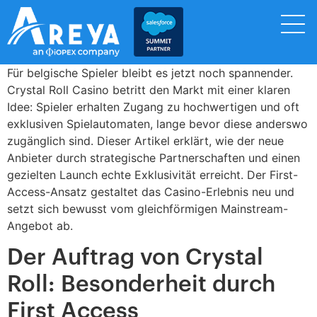
Für belgische Spieler bleibt es jetzt noch spannender.
Crystal Roll Casino betritt den Markt mit einer klaren
Idee: Spieler erhalten Zugang zu hochwertigen und oft
exklusiven Spielautomaten, lange bevor diese anderswo
zugänglich sind. Dieser Artikel erklärt, wie der neue
Anbieter durch strategische Partnerschaften und einen
gezielten Launch echte Exklusivität erreicht. Der First-
Access-Ansatz gestaltet das Casino-Erlebnis neu und
setzt sich bewusst vom gleichförmigen Mainstream-
Angebot ab.
Der Auftrag von Crystal
Roll: Besonderheit durch
First Access