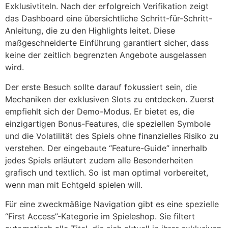
Exklusivtiteln. Nach der erfolgreich Verifikation zeigt
das Dashboard eine übersichtliche Schritt-für-Schritt-
Anleitung, die zu den Highlights leitet. Diese
maßgeschneiderte Einführung garantiert sicher, dass
keine der zeitlich begrenzten Angebote ausgelassen
wird.
Der erste Besuch sollte darauf fokussiert sein, die
Mechaniken der exklusiven Slots zu entdecken. Zuerst
empfiehlt sich der Demo-Modus. Er bietet es, die
einzigartigen Bonus-Features, die speziellen Symbole
und die Volatilität des Spiels ohne finanzielles Risiko zu
verstehen. Der eingebaute “Feature-Guide” innerhalb
jedes Spiels erläutert zudem alle Besonderheiten
grafisch und textlich. So ist man optimal vorbereitet,
wenn man mit Echtgeld spielen will.
Für eine zweckmäßige Navigation gibt es eine spezielle
“First Access”-Kategorie im Spieleshop. Sie filtert