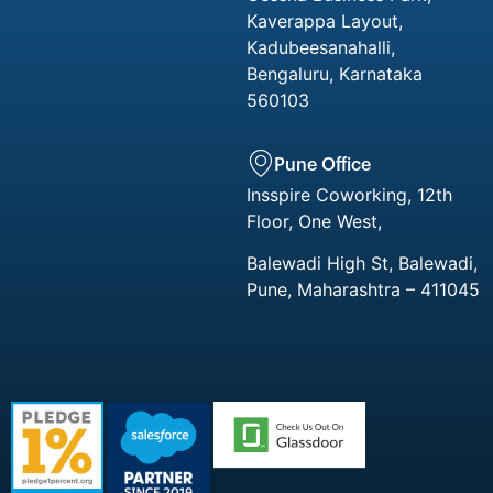
Kaverappa Layout,
Kadubeesanahalli,
Bengaluru, Karnataka
560103
Pune Office
Insspire Coworking, 12th
Floor, One West,
Balewadi High St, Balewadi,
Pune, Maharashtra – 411045