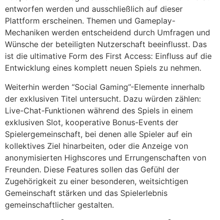
entworfen werden und ausschließlich auf dieser
Plattform erscheinen. Themen und Gameplay-
Mechaniken werden entscheidend durch Umfragen und
Wünsche der beteiligten Nutzerschaft beeinflusst. Das
ist die ultimative Form des First Access: Einfluss auf die
Entwicklung eines komplett neuen Spiels zu nehmen.
Weiterhin werden “Social Gaming”-Elemente innerhalb
der exklusiven Titel untersucht. Dazu würden zählen:
Live-Chat-Funktionen während des Spiels in einem
exklusiven Slot, kooperative Bonus-Events der
Spielergemeinschaft, bei denen alle Spieler auf ein
kollektives Ziel hinarbeiten, oder die Anzeige von
anonymisierten Highscores und Errungenschaften von
Freunden. Diese Features sollen das Gefühl der
Zugehörigkeit zu einer besonderen, weitsichtigen
Gemeinschaft stärken und das Spielerlebnis
gemeinschaftlicher gestalten.