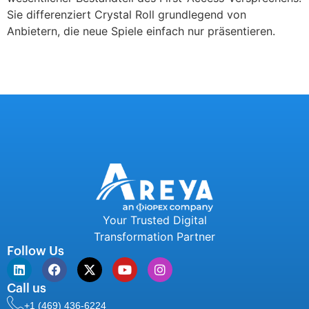
Sie differenziert Crystal Roll grundlegend von
Anbietern, die neue Spiele einfach nur präsentieren.
Your Trusted Digital
Transformation Partner
Follow Us
Call us
+1 (469) 436-6224