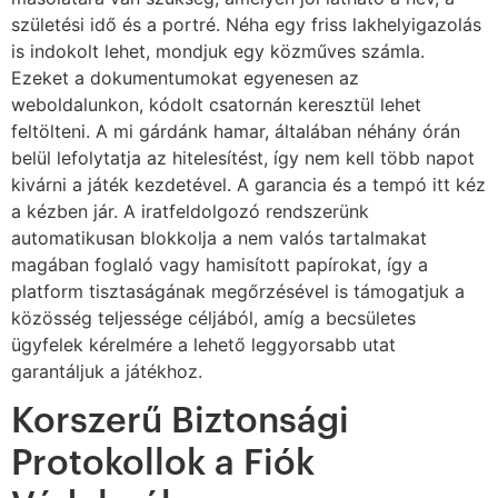
születési idő és a portré. Néha egy friss lakhelyigazolás
is indokolt lehet, mondjuk egy közműves számla.
Ezeket a dokumentumokat egyenesen az
weboldalunkon, kódolt csatornán keresztül lehet
feltölteni. A mi gárdánk hamar, általában néhány órán
belül lefolytatja az hitelesítést, így nem kell több napot
kivárni a játék kezdetével. A garancia és a tempó itt kéz
a kézben jár. A iratfeldolgozó rendszerünk
automatikusan blokkolja a nem valós tartalmakat
magában foglaló vagy hamisított papírokat, így a
platform tisztaságának megőrzésével is támogatjuk a
közösség teljessége céljából, amíg a becsületes
ügyfelek kérelmére a lehető leggyorsabb utat
garantáljuk a játékhoz.
Korszerű Biztonsági
Protokollok a Fiók