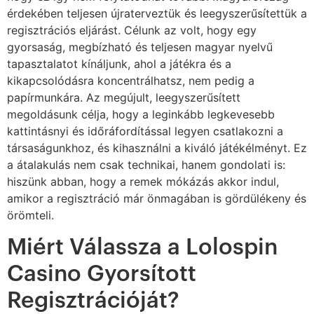
érdekében teljesen újraterveztük és leegyszerűsítettük a
regisztrációs eljárást. Célunk az volt, hogy egy
gyorsaság, megbízható és teljesen magyar nyelvű
tapasztalatot kínáljunk, ahol a játékra és a
kikapcsolódásra koncentrálhatsz, nem pedig a
papírmunkára. Az megújult, leegyszerűsített
megoldásunk célja, hogy a leginkább legkevesebb
kattintásnyi és időráfordítással legyen csatlakozni a
társaságunkhoz, és kihasználni a kiváló játékélményt. Ez
a átalakulás nem csak technikai, hanem gondolati is:
hiszünk abban, hogy a remek mókázás akkor indul,
amikor a regisztráció már önmagában is gördülékeny és
örömteli.
Miért Válassza a Lolospin
Casino Gyorsított
Regisztrációját?