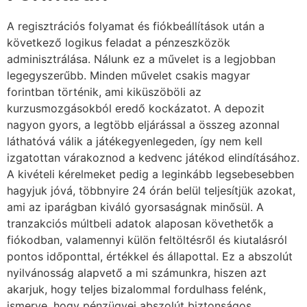
A regisztrációs folyamat és fiókbeállítások után a
következő logikus feladat a pénzeszközök
adminisztrálása. Nálunk ez a művelet is a legjobban
legegyszerűbb. Minden művelet csakis magyar
forintban történik, ami kiküszöböli az
kurzusmozgásokból eredő kockázatot. A depozit
nagyon gyors, a legtöbb eljárással a összeg azonnal
láthatóvá válik a játékegyenlegeden, így nem kell
izgatottan várakoznod a kedvenc játékod elindításához.
A kivételi kérelmeket pedig a leginkább legsebesebben
hagyjuk jóvá, többnyire 24 órán belül teljesítjük azokat,
ami az iparágban kiváló gyorsaságnak minősül. A
tranzakciós múltbeli adatok alaposan követhetők a
fiókodban, valamennyi külön feltöltésről és kiutalásról
pontos időponttal, értékkel és állapottal. Ez a abszolút
nyilvánosság alapvető a mi számunkra, hiszen azt
akarjuk, hogy teljes bizalommal fordulhass felénk,
ismerve, hogy pénzügyei abszolút biztonságos