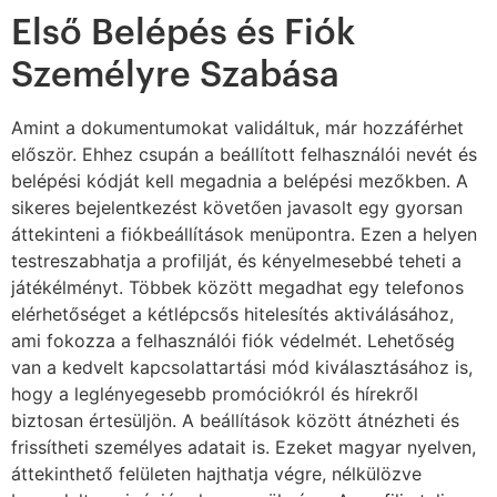
Első Belépés és Fiók
Személyre Szabása
Amint a dokumentumokat validáltuk, már hozzáférhet
először. Ehhez csupán a beállított felhasználói nevét és
belépési kódját kell megadnia a belépési mezőkben. A
sikeres bejelentkezést követően javasolt egy gyorsan
áttekinteni a fiókbeállítások menüpontra. Ezen a helyen
testreszabhatja a profilját, és kényelmesebbé teheti a
játékélményt. Többek között megadhat egy telefonos
elérhetőséget a kétlépcsős hitelesítés aktiválásához,
ami fokozza a felhasználói fiók védelmét. Lehetőség
van a kedvelt kapcsolattartási mód kiválasztásához is,
hogy a leglényegesebb promóciókról és hírekről
biztosan értesüljön. A beállítások között átnézheti és
frissítheti személyes adatait is. Ezeket magyar nyelven,
áttekinthető felületen hajthatja végre, nélkülözve