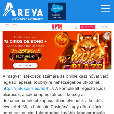
A magyar játékosok számára az online kaszinóval való
legelső lépések többnyire nehézségekbe ütköznek
https://lolospins.eu/hu-hu/
. A komplikált regisztrációs
eljárások, a sok űrlapmezők és a kétség a
dokumentumokkal kapcsolatban elvehetik a kezdés
élvezetét. Mi, a Lolospin Casinónál, úgy döntöttünk,
hogy ez így nem folytatódhat tovább. Magyarország