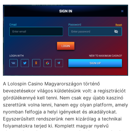
A Lolospin Casino Magyarországon történő
bevezetésekor világos küldetésünk volt: a regisztrációt
gördülékennyé kell tenni. Nem csak egy újabb kaszinó
szerettünk volna lenni, hanem egy olyan platform, amely
nyomban felfogja a helyi igényeket és akadályokat.
Egyszerűsített rendszerünk nem kizárólag a technikai
folyamatokra terjed ki. Komplett magyar nyelvű