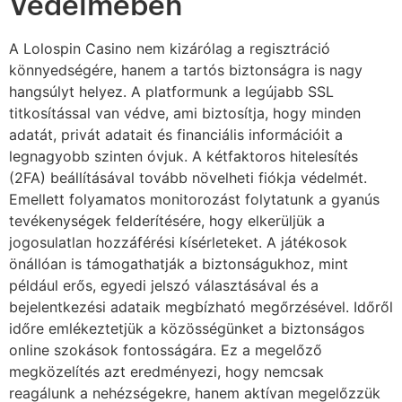
Védelmében
A Lolospin Casino nem kizárólag a regisztráció
könnyedségére, hanem a tartós biztonságra is nagy
hangsúlyt helyez. A platformunk a legújabb SSL
titkosítással van védve, ami biztosítja, hogy minden
adatát, privát adatait és financiális információit a
legnagyobb szinten óvjuk. A kétfaktoros hitelesítés
(2FA) beállításával tovább növelheti fiókja védelmét.
Emellett folyamatos monitorozást folytatunk a gyanús
tevékenységek felderítésére, hogy elkerüljük a
jogosulatlan hozzáférési kísérleteket. A játékosok
önállóan is támogathatják a biztonságukhoz, mint
például erős, egyedi jelszó választásával és a
bejelentkezési adataik megbízható megőrzésével. Időről
időre emlékeztetjük a közösségünket a biztonságos
online szokások fontosságára. Ez a megelőző
megközelítés azt eredményezi, hogy nemcsak
reagálunk a nehézségekre, hanem aktívan megelőzzük