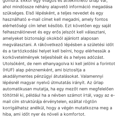
gombra. Ekkor egy világos és áttekinthető űrlap vár,
ahol mindössze néhány alapvető információ megadása
szükséges. Első lépésként, a teljes nevedet és egy
használható e-mail címet kell megadni, amely fontos
elérhetőségi cím lehet később. Ezt követően egy saját
felhasználónevet és egy erős jelszót kell választani,
amelyeket biztonsági okokból ajánlott alaposan
megválasztani. A rákövetkező lépésben a születési időt
és a tartózkodási helyet kell beírni, hogy elérhessük a
korkövetelmények teljesítését és a helyes adózást.
Utolsóként, de nem elhanyagolva ki kell jelölni a forintot
(HUF) alap pénznemként, ami biztosítja a
akadálymentes pénzügyi átutalásokat. Valamennyi
lépésnél magyar nyelvű útmutatás irányít. Az űrlap
automatikusan mutatja, ha egy mezőt nem megfelelően
töltöttél ki, például ha a névben számot írtál, vagy az e-
mail cím struktúrája érvénytelen, ezáltal rögtön
korrigálhatsz anélkül, hogy a végén mutatkozna meg a
hiba, ami időt nyer és növeli a komfortot.