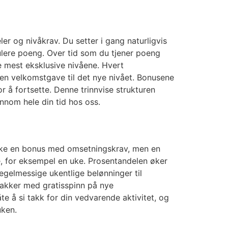
er og nivåkrav. Du setter i gang naturligvis
mulere poeng. Over tid som du tjener poeng
 de mest eksklusive nivåene. Hvert
 en velkomstgave til det nye nivået. Bonusene
r å fortsette. Denne trinnvise strukturen
ennom hele din tid hos oss.
 ikke en bonus med omsetningskrav, men en
de, for eksempel en uke. Prosentandelen øker
i regelmessige ukentlige belønninger til
pakker med gratisspinn på nye
te å si takk for din vedvarende aktivitet, og
uken.