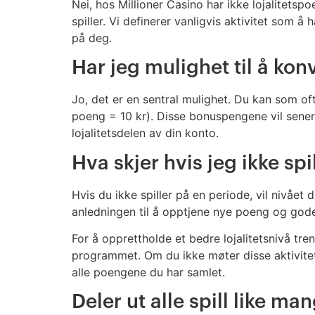
Nei, hos Millioner Casino har ikke lojalitets
spiller. Vi definerer vanligvis aktivitet som 
på deg.
Har jeg mulighet til å kon
Jo, det er en sentral mulighet. Du kan som of
poeng = 10 kr). Disse bonuspengene vil sener
lojalitetsdelen av din konto.
Hva skjer hvis jeg ikke spi
Hvis du ikke spiller på en periode, vil nivået d
anledningen til å opptjene nye poeng og goder
For å opprettholde et bedre lojalitetsnivå tre
programmet. Om du ikke møter disse aktivitetsk
alle poengene du har samlet.
Deler ut alle spill like ma