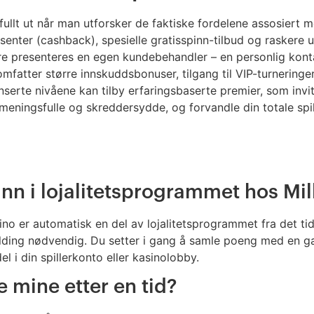
ullt ut når man utforsker de faktiske fordelene assosiert 
nter (cashback), spesielle gratisspinn-tilbud og raskere ut
re presenteres en egen kundebehandler – en personlig kont
omfatter større innskuddsbonuser, tilgang til VIP-turnering
erte nivåene kan tilby erfaringsbaserte premier, som invita
eningsfulle og skreddersydde, og forvandle din totale spil
n i lojalitetsprogrammet hos Mil
sino er automatisk en del av lojalitetsprogrammet fra det ti
elding nødvendig. Du setter i gang å samle poeng med en gang
l i din spillerkonto eller kasinolobby.
 mine etter en tid?