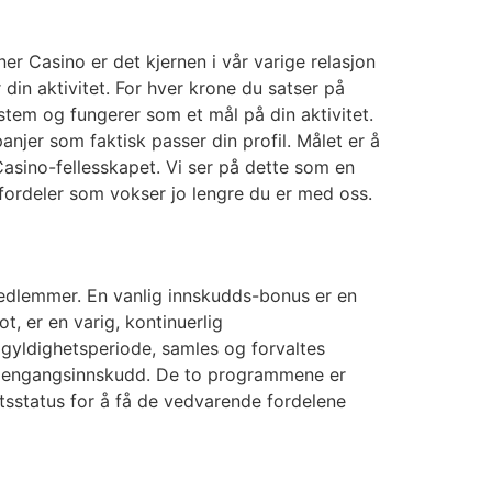
er Casino er det kjernen i vår varige relasjon
din aktivitet. For hver krone du satser på
stem og fungerer som et mål på din aktivitet.
njer som faktisk passer din profil. Målet er å
Casino-fellesskapet. Vi ser på dette som en
 fordeler som vokser jo lengre du er med oss.
medlemmer. En vanlig innskudds-bonus er en
, er en varig, kontinuerlig
gyldighetsperiode, samles og forvaltes
are engangsinnskudd. De to programmene er
tsstatus for å få de vedvarende fordelene