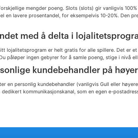
 forskjellige mengder poeng. Slots (slots) gir vanligvis 10
gel en lavere prosentandel, for eksempelvis 10-20%. Den pres
ndet med å delta i lojalitetspro
itt lojalitetsprogram er helt gratis for alle spillere. Det er
r. Du påløper ingen gebyrer for å samle poeng, stige i nivå el
rsonlige kundebehandler på høyer
er en personlig kundebehandler (vanligvis Gull eller høyere)
n dedikert kommunikasjonskanal, som en egen e-postadresse 