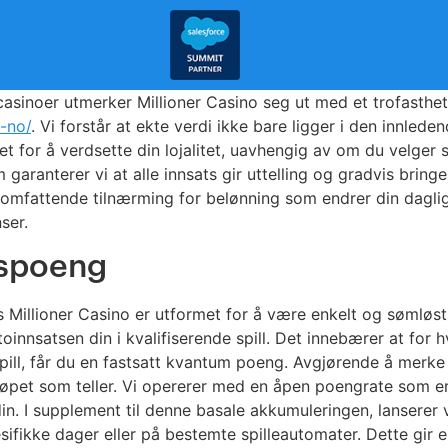
casinoer utmerker Millioner Casino seg ut med et trofasth
o-no/
. Vi forstår at ekte verdi ikke bare ligger i den innl
 for å verdsette din lojalitet, uavhengig av om du velger slo
aranterer vi at alle innsats gir uttelling og gradvis bringe
omfattende tilnærming for belønning som endrer din daglige
ser.
etspoeng
Millioner Casino er utformet for å være enkelt og sømløst 
nnsatsen din i kvalifiserende spill. Det innebærer at for hv
pill, får du en fastsatt kvantum poeng. Avgjørende å merke 
øpet som teller. Vi opererer med en åpen poengrate som er vi
in. I supplement til denne basale akkumuleringen, lanserer
ikke dager eller på bestemte spilleautomater. Dette gir en