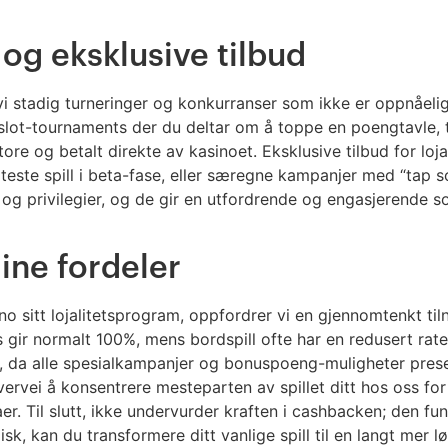
 og eksklusive tilbud
stadig turneringer og konkurranser som ikke er oppnåelige 
 slot-tournaments der du deltar om å toppe en poengtavle, ti
ore og betalt direkte av kasinoet. Eksklusive tilbud for lo
il å teste spill i beta-fase, eller særegne kampanjer med “
t og privilegier, og de gir en utfordrende og engasjerende so
dine fordeler
no sitt lojalitetsprogram, oppfordrer vi en gjennomtenkt ti
ts gir normalt 100%, mens bordspill ofte har en redusert ra
, da alle spesialkampanjer og bonuspoeng-muligheter prese
 overvei å konsentrere mesteparten av spillet ditt hos oss 
enaer. Til slutt, ikke undervurder kraften i cashbacken; den 
isk, kan du transformere ditt vanlige spill til en langt mer l