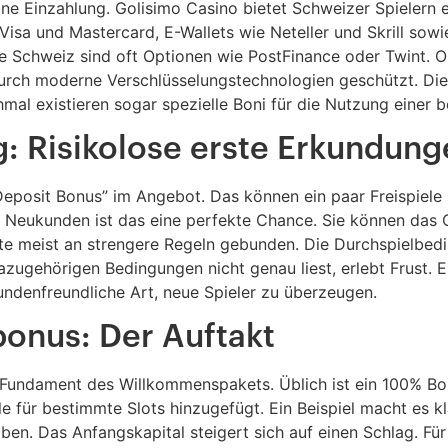
ine Einzahlung. Golisimo Casino bietet Schweizer Spielern ei
Visa und Mastercard, E-Wallets wie Neteller und Skrill so
 Schweiz sind oft Optionen wie PostFinance oder Twint. Ob 
 durch moderne Verschlüsselungstechnologien geschützt. Di
mal existieren sogar spezielle Boni für die Nutzung einer
: Risikolose erste Erkundung
eposit Bonus” im Angebot. Das können ein paar Freispiele 
r Neukunden ist das eine perfekte Chance. Sie können das 
ote meist an strengere Regeln gebunden. Die Durchspielbedi
azugehörigen Bedingungen nicht genau liest, erlebt Frust. 
kundenfreundliche Art, neue Spieler zu überzeugen.
bonus: Der Auftakt
 Fundament des Willkommenspakets. Üblich ist ein 100% B
für bestimmte Slots hinzugefügt. Ein Beispiel macht es kla
en. Das Anfangskapital steigert sich auf einen Schlag. Für 