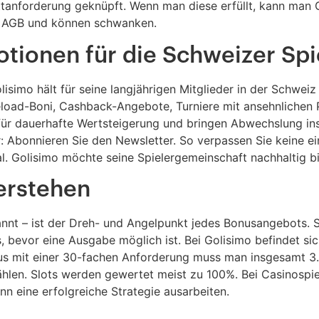
tanforderung geknüpft. Wenn man diese erfüllt, kann man G
en AGB und können schwanken.
otionen für die Schweizer Spi
isimo hält für seine langjährigen Mitglieder in der Schwe
eload-Boni, Cashback-Angebote, Turniere mit ansehnlichen
ür dauerhafte Wertsteigerung und bringen Abwechslung ins 
Abonnieren Sie den Newsletter. So verpassen Sie keine ein
al. Golisimo möchte seine Spielergemeinschaft nachhaltig 
erstehen
nt – ist der Dreh- und Angelpunkt jedes Bonusangebots. Si
bevor eine Ausgabe möglich ist. Bei Golisimo befindet sic
us mit einer 30-fachen Anforderung muss man insgesamt 3
ählen. Slots werden gewertet meist zu 100%. Bei Casinospiel
ann eine erfolgreiche Strategie ausarbeiten.