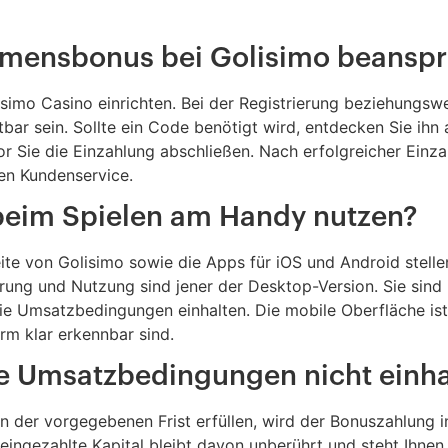
mmensbonus bei Golisimo beansp
lisimo Casino einrichten. Bei der Registrierung beziehungsw
bar sein. Sollte ein Code benötigt wird, entdecken Sie ihn 
or Sie die Einzahlung abschließen. Nach erfolgreicher Einz
den Kundenservice.
beim Spielen am Handy nutzen?
e von Golisimo sowie die Apps für iOS und Android stellen 
erung und Nutzung sind jener der Desktop-Version. Sie sin
e Umsatzbedingungen einhalten. Die mobile Oberfläche ist
rm klar erkennbar sind.
 die Umsatzbedingungen nicht einha
der vorgegebenen Frist erfüllen, wird der Bonuszahlung ink
eingezahlte Kapital bleibt davon unberührt und steht Ihnen