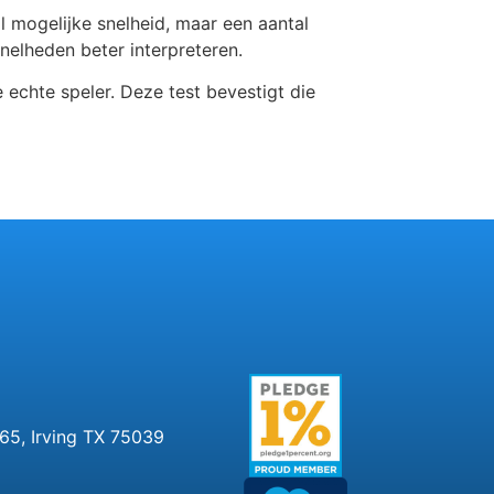
l mogelijke snelheid, maar een aantal
snelheden beter interpreteren.
 echte speler. Deze test bevestigt die
65, Irving TX 75039