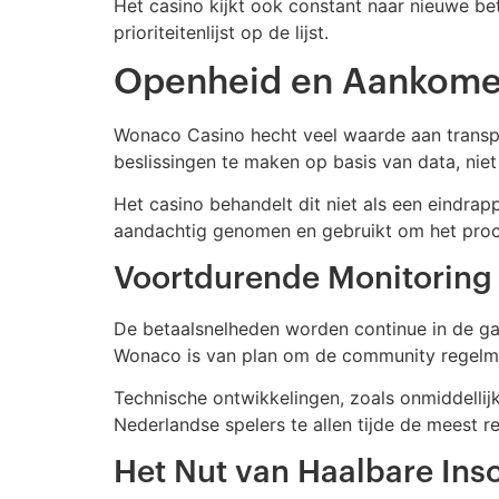
Het casino kijkt ook constant naar nieuwe bet
prioriteitenlijst op de lijst.
Openheid en Aankomen
Wonaco Casino hecht veel waarde aan transpar
beslissingen te maken op basis van data, nie
Het casino behandelt dit niet als een eindra
aandachtig genomen en gebruikt om het proce
Voortdurende Monitoring 
De betaalsnelheden worden continue in de ga
Wonaco is van plan om de community regelmat
Technische ontwikkelingen, zoals onmiddellijk
Nederlandse spelers te allen tijde de meest r
Het Nut van Haalbare Ins