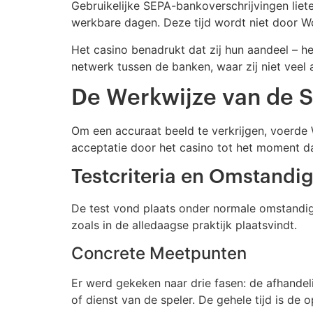
Gebruikelijke SEPA-bankoverschrijvingen liete
werkbare dagen. Deze tijd wordt niet door W
Het casino benadrukt dat zij hun aandeel – he
netwerk tussen de banken, waar zij niet veel
De Werkwijze van de 
Om een accuraat beeld te verkrijgen, voerde
acceptatie door het casino tot het moment d
Testcriteria en Omstandi
De test vond plaats onder normale omstandighe
zoals in de alledaagse praktijk plaatsvindt.
Concrete Meetpunten
Er werd gekeken naar drie fasen: de afhandel
of dienst van de speler. De gehele tijd is d