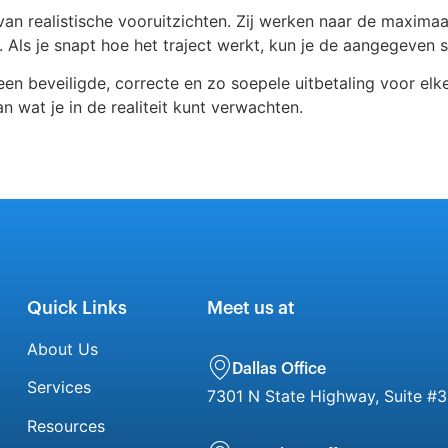
an realistische vooruitzichten. Zij werken naar de maximaa
. Als je snapt hoe het traject werkt, kun je de aangegeven 
een beveiligde, correcte en zo soepele uitbetaling voor elke
an wat je in de realiteit kunt verwachten.
Quick Links
Meet us at
About Us
Dallas Office
Services
7301 N State Highway, Suite #3
Resources