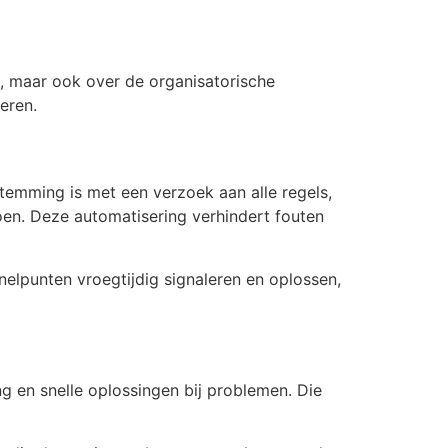
k, maar ook over de organisatorische
eren.
emming is met een verzoek aan alle regels,
oen. Deze automatisering verhindert fouten
elpunten vroegtijdig signaleren en oplossen,
 en snelle oplossingen bij problemen. Die