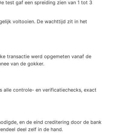
e test gaf een spreiding zien van 1 tot 3
ijk voltooien. De wachttijd zit in het
Elke transactie werd opgemeten vanaf de
nnee van de gokker.
alle controle- en verificatiechecks, exact
nodigde, en de eind creditering door de bank
endeel deel zelf in de hand.