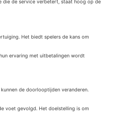
e die de service verbetert, staat hoog op de
ertuiging. Het biedt spelers de kans om
 hun ervaring met uitbetalingen wordt
 kunnen de doorlooptijden veranderen.
de voet gevolgd. Het doelstelling is om