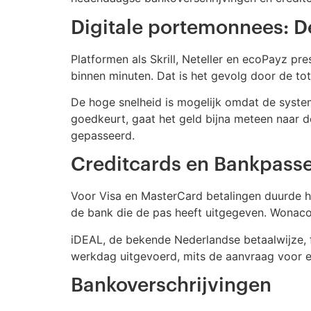
Digitale portemonnees: D
Platformen als Skrill, Neteller en ecoPayz pr
binnen minuten. Dat is het gevolg door de tot
De hoge snelheid is mogelijk omdat de system
goedkeurt, gaat het geld bijna meteen naar d
gepasseerd.
Creditcards en Bankpass
Voor Visa en MasterCard betalingen duurde he
de bank die de pas heeft uitgegeven. Wonaco
iDEAL, de bekende Nederlandse betaalwijze, 
werkdag uitgevoerd, mits de aanvraag voor e
Bankoverschrijvingen