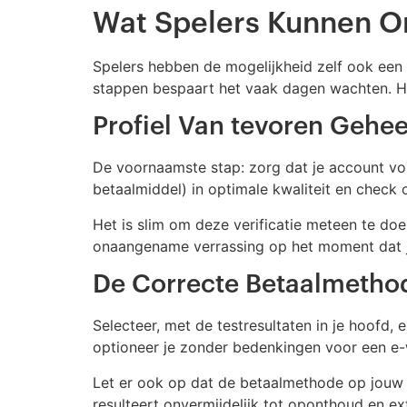
Wat Spelers Kunnen O
Spelers hebben de mogelijkheid zelf ook een
stappen bespaart het vaak dagen wachten. He
Profiel Van tevoren Gehee
De voornaamste stap: zorg dat je account voll
betaalmiddel) in optimale kwaliteit en check 
Het is slim om deze verificatie meteen te doe
onaangename verrassing op het moment dat je
De Correcte Betaalmethod
Selecteer, met de testresultaten in je hoofd,
optioneer je zonder bedenkingen voor een e-
Let er ook op dat de betaalmethode op jouw 
resulteert onvermijdelijk tot oponthoud en ex