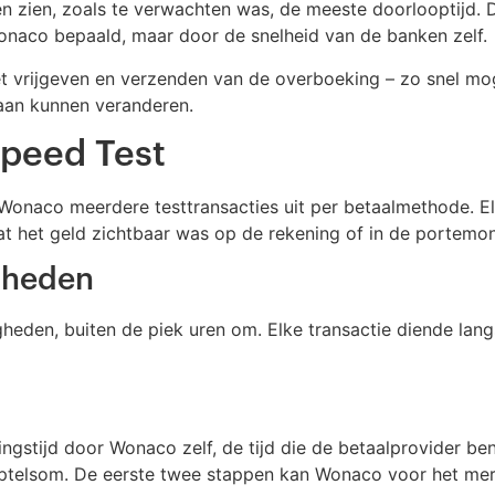
n zien, zoals te verwachten was, de meeste doorlooptijd. D
onaco bepaald, maar door de snelheid van de banken zelf.
t vrijgeven en verzenden van de overboeking – zo snel mogel
 aan kunnen veranderen.
Speed Test
 Wonaco meerdere testtransacties uit per betaalmethode. 
at het geld zichtbaar was op de rekening of in de portemo
gheden
den, buiten de piek uren om. Elke transactie diende langs 
ingstijd door Wonaco zelf, de tijd die de betaalprovider be
e optelsom. De eerste twee stappen kan Wonaco voor het mer