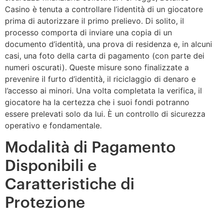
Casino è tenuta a controllare l’identità di un giocatore
prima di autorizzare il primo prelievo. Di solito, il
processo comporta di inviare una copia di un
documento d’identità, una prova di residenza e, in alcuni
casi, una foto della carta di pagamento (con parte dei
numeri oscurati). Queste misure sono finalizzate a
prevenire il furto d’identità, il riciclaggio di denaro e
l’accesso ai minori. Una volta completata la verifica, il
giocatore ha la certezza che i suoi fondi potranno
essere prelevati solo da lui. È un controllo di sicurezza
operativo e fondamentale.
Modalità di Pagamento
Disponibili e
Caratteristiche di
Protezione