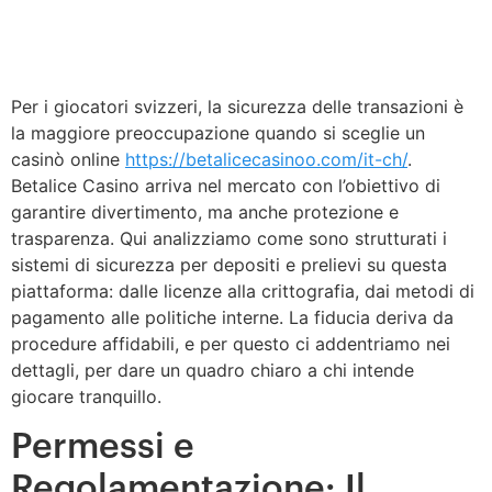
Per i giocatori svizzeri, la sicurezza delle transazioni è
la maggiore preoccupazione quando si sceglie un
casinò online
https://betalicecasinoo.com/it-ch/
.
Betalice Casino arriva nel mercato con l’obiettivo di
garantire divertimento, ma anche protezione e
trasparenza. Qui analizziamo come sono strutturati i
sistemi di sicurezza per depositi e prelievi su questa
piattaforma: dalle licenze alla crittografia, dai metodi di
pagamento alle politiche interne. La fiducia deriva da
procedure affidabili, e per questo ci addentriamo nei
dettagli, per dare un quadro chiaro a chi intende
giocare tranquillo.
Permessi e
Regolamentazione: Il