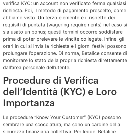
verifica KYC: un account non verificato ferma qualsiasi
richiesta. Poi, il metodo di pagamento prescelto, come
abbiamo visto. Un terzo elemento è il rispetto dei
requisiti di puntata (wagering requirements) nel caso si
sia usato un bonus; questi termini occorre soddisfare
prima di poter prelevare le vincite collegate. Infine, gli
orari in cui si invia la richiesta e i giorni festivi possono
prolungare l’operazione. Di norma, Betalice consente di
monitorare lo stato della propria richiesta direttamente
dall’area personale dell’utente.
Procedure di Verifica
dell’Identità (KYC) e Loro
Importanza
Le procedure “Know Your Customer” (KYC) possono
sembrare una scocciatura, ma sono un cardine della
sicurezza finanziaria collettiva. Per legge, Betalice