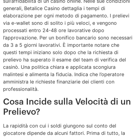
sull’affidabilità di un casinò online. Nelle sue condizioni
generali, Betalice Casino dettaglia i tempi di
elaborazione per ogni metodo di pagamento. I prelievi
via e-wallet sono di solito i più veloci, e vengono
processati entro 24-48 ore lavorative dopo
l’approvazione. Per un bonifico bancario sono necessari
da 3 a 5 giorni lavorativi. È importante notare che
questi tempi iniziano solo dopo che la richiesta di
prelievo ha superato il esame del team di verifica del
casinò. Una politica chiara e applicata scongiura
malintesi e alimenta la fiducia. Indica che l’operatore
amministra le richieste finanziarie dei clienti con
professionalità.
Cosa Incide sulla Velocità di un
Prelievo?
La rapidità con cui i soldi giungono sul conto del
giocatore dipende da alcuni fattori. Prima di tutto, la