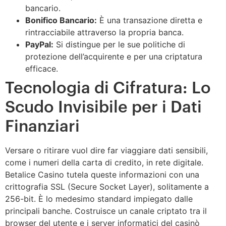
bancario.
Bonifico Bancario:
È una transazione diretta e
rintracciabile attraverso la propria banca.
PayPal:
Si distingue per le sue politiche di
protezione dell’acquirente e per una criptatura
efficace.
Tecnologia di Cifratura: Lo
Scudo Invisibile per i Dati
Finanziari
Versare o ritirare vuol dire far viaggiare dati sensibili,
come i numeri della carta di credito, in rete digitale.
Betalice Casino tutela queste informazioni con una
crittografia SSL (Secure Socket Layer), solitamente a
256-bit. È lo medesimo standard impiegato dalle
principali banche. Costruisce un canale criptato tra il
browser del utente e i server informatici del casinò