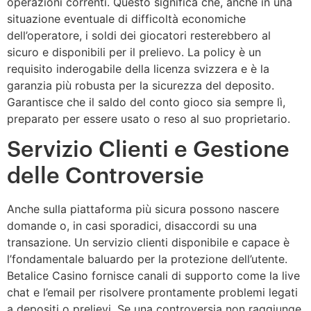
operazioni correnti. Questo significa che, anche in una
situazione eventuale di difficoltà economiche
dell’operatore, i soldi dei giocatori resterebbero al
sicuro e disponibili per il prelievo. La policy è un
requisito inderogabile della licenza svizzera e è la
garanzia più robusta per la sicurezza del deposito.
Garantisce che il saldo del conto gioco sia sempre lì,
preparato per essere usato o reso al suo proprietario.
Servizio Clienti e Gestione
delle Controversie
Anche sulla piattaforma più sicura possono nascere
domande o, in casi sporadici, disaccordi su una
transazione. Un servizio clienti disponibile e capace è
l’fondamentale baluardo per la protezione dell’utente.
Betalice Casino fornisce canali di supporto come la live
chat e l’email per risolvere prontamente problemi legati
a depositi o prelievi. Se una controversia non raggiunge