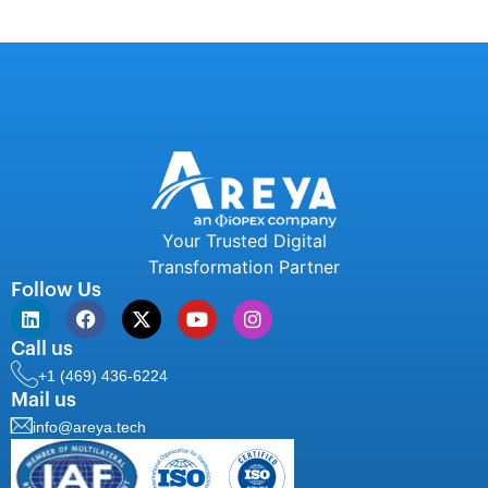
Your Trusted Digital
Transformation Partner
Follow Us
Call us
+1 (469) 436-6224
Mail us
info@areya.tech