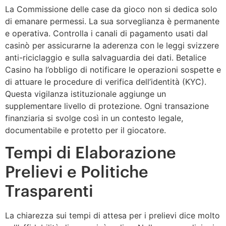
La Commissione delle case da gioco non si dedica solo
di emanare permessi. La sua sorveglianza è permanente
e operativa. Controlla i canali di pagamento usati dal
casinò per assicurarne la aderenza con le leggi svizzere
anti-riciclaggio e sulla salvaguardia dei dati. Betalice
Casino ha l’obbligo di notificare le operazioni sospette e
di attuare le procedure di verifica dell’identità (KYC).
Questa vigilanza istituzionale aggiunge un
supplementare livello di protezione. Ogni transazione
finanziaria si svolge così in un contesto legale,
documentabile e protetto per il giocatore.
Tempi di Elaborazione
Prelievi e Politiche
Trasparenti
La chiarezza sui tempi di attesa per i prelievi dice molto