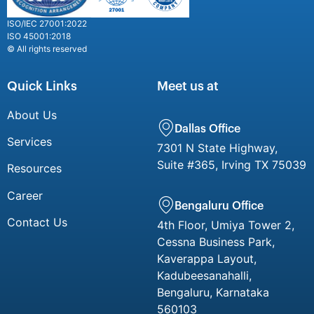
ISO/IEC 27001:2022
ISO 45001:2018
© All rights reserved
Quick Links
Meet us at
About Us
Dallas Office
Services
7301 N State Highway,
Suite #365, Irving TX 75039
Resources
Career
Bengaluru Office
Contact Us
4th Floor, Umiya Tower 2,
Cessna Business Park,
Kaverappa Layout,
Kadubeesanahalli,
Bengaluru, Karnataka
560103