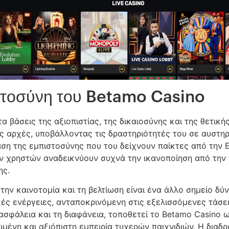
ιστοσύνη του Betamo Casino
α βάσεις της αξιοπιστίας, της δικαιοσύνης και της θετικ
ες αρχές, υποβάλλοντας τις δραστηριότητές του σε αυστηρ
ση της εμπιστοσύνης που του δείχνουν παίκτες από την Ελ
 χρηστών αναδεικνύουν συχνά την ικανοποίηση από την π
ης.
την καινοτομία και τη βελτίωση είναι ένα άλλο σημείο 
κές ενέργειες, ανταποκρινόμενη στις εξελισσόμενες τάσει
ασφάλεια και τη διαφάνεια, τοποθετεί το Betamo Casino
ένη και αξιόπιστη εμπειρία τυχερών παιχνιδιών. Η διαδρ