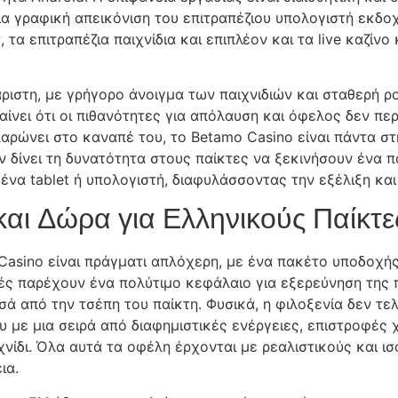
ια γραφική απεικόνιση του επιτραπέζιου υπολογιστή εκδο
τα επιτραπέζια παιχνίδια και επιπλέον και τα live καζίνο 
άριστη, με γρήγορο άνοιγμα των παιχνιδιών και σταθερή 
νει ότι οι πιθανότητες για απόλαυση και όφελος δεν περ
αλαρώνει στο καναπέ του, το Betamo Casino είναι πάντα σ
ίνει τη δυνατότητα στους παίκτες να ξεκινήσουν ένα πα
α tablet ή υπολογιστή, διαφυλάσσοντας την εξέλιξη και
αι Δώρα για Ελληνικούς Παίκτε
asino είναι πράγματι απλόχερη, με ένα πακέτο υποδοχής 
ρές παρέχουν ένα πολύτιμο κεφάλαιο για εξερεύνηση της
σά από την τσέπη του παίκτη. Φυσικά, η φιλοξενία δεν τ
ου με μια σειρά από διαφημιστικές ενέργειες, επιστροφέ
νίδι. Όλα αυτά τα οφέλη έρχονται με ρεαλιστικούς και ισ
ια.