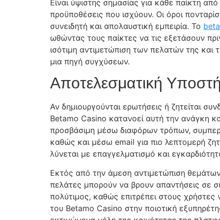
Είναι ύψιστης σημασίας για κάθε παίκτη από
προϋποθέσεις που ισχύουν. Οι όροι πονταρίσμ
συνειδητή και απολαυστική εμπειρία. Το
bet
ωθώντας τους παίκτες να τις εξετάσουν πρι
ισότιμη αντιμετώπιση των πελατών της και 
μια πηγή συγχύσεων.
Αποτελεσματική Υποστή
Αν δημιουργούνται ερωτήσεις ή ζητείται συν
Betamo Casino κατανοεί αυτή την ανάγκη κα
προσβάσιμη μέσω διαφόρων τρόπων, συμπερι
καθώς και μέσω email για πιο λεπτομερή ζη
λύνεται με επαγγελματισμό και εγκαρδιότητα
Εκτός από την άμεση αντιμετώπιση θεμάτων,
πελάτες μπορούν να βρουν απαντήσεις σε σ
πολύτιμος, καθώς επιτρέπει στους χρήστες 
του Betamo Casino στην ποιοτική εξυπηρέτησ
εκτιμώμενα μέλη της κοινότητας της πλατφ