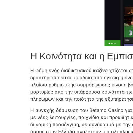
Η Κοινότητα και η Εμπ
Η φήμη ενός διαδικτυακού καζίνο χτίζεται στ
δραστηριοποιείται με άδεια από εγκεκριμέν
πλαίσιο ρυθμιστικής συμμόρφωσης είναι η βά
μαρτυρίες από την υπάρχουσα κοινότητα των
πληρωμών και την ποιότητα της εξυπηρέτησ
Η συνεχής δέσμευση του Betamo Casino για 
με νέες λειτουργίες, παιχνίδια και προωθητι
δυναμική προσέγγιση, σε συνδυασμό με την 
όσους στην Ελλάδα αναζητούν μια ολοκληρωμ