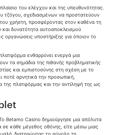
 πλαίσιο του ελέγχου και της υπευθυνότητας.
νου τζόγου, σχεδιασμένων να προστατεύουν
ό του χρήστη, προσφέροντας στον καθένα τη
ού και δυνατότητα αυτοαποκλεισμού
ς οργανώσεις υποστήριξης για όποιον το
 πλατφόρμα ενθαρρύνει ενεργά μια
ουν τα σημάδια της πιθανής προβληματικής
στίας και εμπιστοσύνης στη σχέση με το
ει ποτέ αρνητικά την προσωπική,
πα της πλατφόρμας και την αντίληψή της ως
blet
 Το Betamo Casino δημιούργησε μια απόλυτα
α σε κάθε μέγεθος οθόνης, είτε μέσω μιας
 ομαλή, διατηρώντας το σύνολο τη