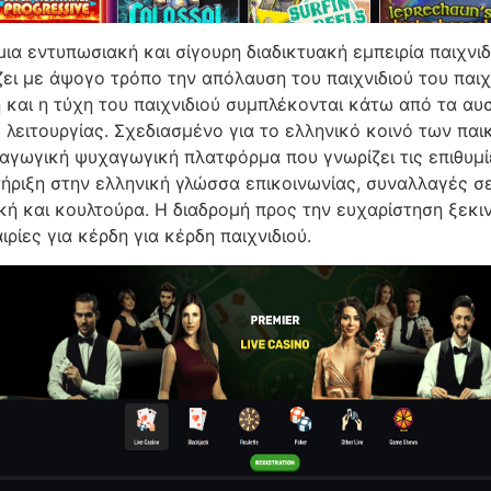
α εντυπωσιακή και σίγουρη διαδικτυακή εμπειρία παιχνιδ
ι με άψογο τρόπο την απόλαυση του παιχνιδιού του παιχν
 και η τύχη του παιχνιδιού συμπλέκονται κάτω από τα α
ς λειτουργίας. Σχεδιασμένο για το ελληνικό κοινό των πα
αγωγική ψυχαγωγική πλατφόρμα που γνωρίζει τις επιθυμί
ριξη στην ελληνική γλώσσα επικοινωνίας, συναλλαγές σε
τική και κουλτούρα. Η διαδρομή προς την ευχαρίστηση ξεκ
αιρίες για κέρδη για κέρδη παιχνιδιού.