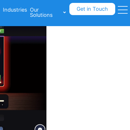
Get in Touch
Industries
Our
Solutions