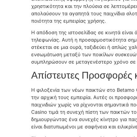
χρηστικότητα και την πλούσια σε λεπτομέρε
απολαύσουν τα αγαπητά τους παιχνίδια σλοτ, 
ποιότητα της εμπειρίας χρήσης.
Η απόδοση της ιστοσελίδας σε κινητά είναι 
τηλεφωνίας. Αυτή η προσαρμοστικότητα σημαί
στέκεται σε μια ουρά, ταξιδεύει ή απλώς χ
ενσωμάτωση μεταξύ των ποικίλων συσκευών δ
συμπληρώσουν σε μεταγενέστερο χρόνο σε έν
Απίστευτες Προσφορές κ
Η φιλοξενία των νέων παικτών στο Betamo C
την αρχική τους εμπειρία. Αυτές οι προσφο
παιχνιδιών χωρίς να ρίχνονται σημαντικά πο
Casino τιμά τη συνεχή πίστη των παικτών τ
δημιουργώντας ένα συνεχές κίνητρο για παιχ
είναι διατυπωμένοι με σαφήνεια και ειλικρίνε