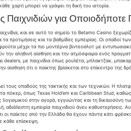
άθε χαρτί μπορεί να γράψει τη δική του ιστορία.
ς Παιχνιδιών για Οποιοδήποτε
αιχνίδια, και σε αυτό το σημείο το Betamo Casino ξεχωρ
 τα προτιμήσεις και τα βαθμίδες εμπειρίας. Οι οπαδοί τω
φρούτα μέχρι τα πιο μοντέρνα βιντεοσλοτ με εντυπωσιακ
ν την αληθινή αίσθηση και την ατμόσφαιρα ενός πραγματι
ι dealers, με παιχνίδια όπως ρουλέτα, μπλακτζακ, μπακαρ
ην αίσθηση ότι ο παίκτης βρίσκεται στο επίκεντρο της δρ
εί τους οπαδούς της τακτικής και των τεχνικών. Η πλατ
τα πόκερ, όπως Texas Hold’em και Caribbean Stud, καθώς
ς λογισμικού στην αγορά, εγγυώντας και τη δικαιοσύνη 
, αδιάλειπτη εμπειρία παιχνιδιού άνευ καθυστερήσεις. 
ι οι παίκτες από την Ελλάδα θα έχουν πάντα κάτι φρέσκο
ε κάθε επίσκεψη.