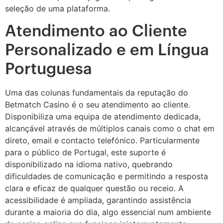
seleção de uma plataforma.
Atendimento ao Cliente
Personalizado e em Língua
Portuguesa
Uma das colunas fundamentais da reputação do
Betmatch Casino é o seu atendimento ao cliente.
Disponibiliza uma equipa de atendimento dedicada,
alcançável através de múltiplos canais como o chat em
direto, email e contacto telefónico. Particularmente
para o público de Portugal, este suporte é
disponibilizado na idioma nativo, quebrando
dificuldades de comunicação e permitindo a resposta
clara e eficaz de qualquer questão ou receio. A
acessibilidade é ampliada, garantindo assistência
durante a maioria do dia, algo essencial num ambiente