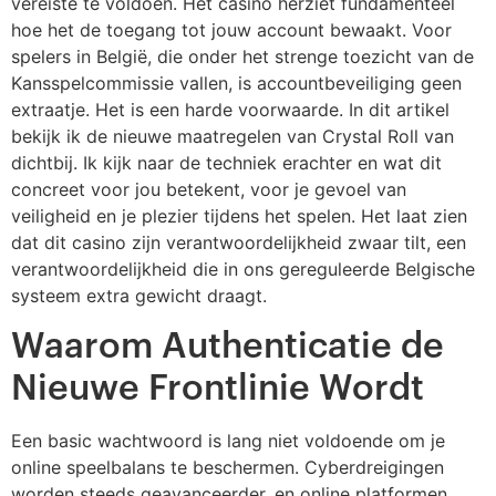
vereiste te voldoen. Het casino herziet fundamenteel
hoe het de toegang tot jouw account bewaakt. Voor
spelers in België, die onder het strenge toezicht van de
Kansspelcommissie vallen, is accountbeveiliging geen
extraatje. Het is een harde voorwaarde. In dit artikel
bekijk ik de nieuwe maatregelen van Crystal Roll van
dichtbij. Ik kijk naar de techniek erachter en wat dit
concreet voor jou betekent, voor je gevoel van
veiligheid en je plezier tijdens het spelen. Het laat zien
dat dit casino zijn verantwoordelijkheid zwaar tilt, een
verantwoordelijkheid die in ons gereguleerde Belgische
systeem extra gewicht draagt.
Waarom Authenticatie de
Nieuwe Frontlinie Wordt
Een basic wachtwoord is lang niet voldoende om je
online speelbalans te beschermen. Cyberdreigingen
worden steeds geavanceerder, en online platformen