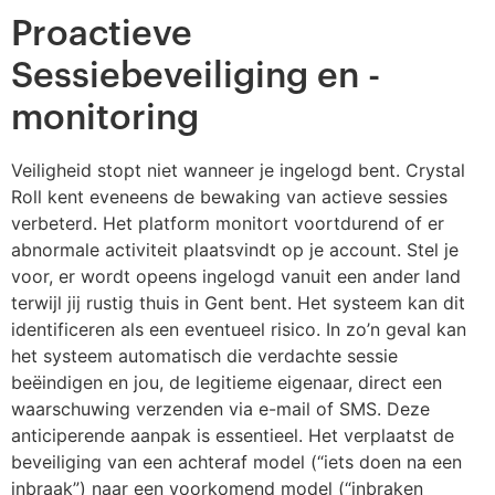
Proactieve
Sessiebeveiliging en -
monitoring
Veiligheid stopt niet wanneer je ingelogd bent. Crystal
Roll kent eveneens de bewaking van actieve sessies
verbeterd. Het platform monitort voortdurend of er
abnormale activiteit plaatsvindt op je account. Stel je
voor, er wordt opeens ingelogd vanuit een ander land
terwijl jij rustig thuis in Gent bent. Het systeem kan dit
identificeren als een eventueel risico. In zo’n geval kan
het systeem automatisch die verdachte sessie
beëindigen en jou, de legitieme eigenaar, direct een
waarschuwing verzenden via e-mail of SMS. Deze
anticiperende aanpak is essentieel. Het verplaatst de
beveiliging van een achteraf model (“iets doen na een
inbraak”) naar een voorkomend model (“inbraken