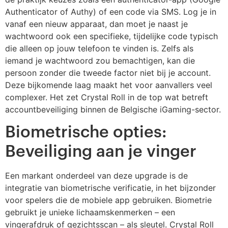
Authenticator of Authy) of een code via SMS. Log je in
vanaf een nieuw apparaat, dan moet je naast je
wachtwoord ook een specifieke, tijdelijke code typisch
die alleen op jouw telefoon te vinden is. Zelfs als
iemand je wachtwoord zou bemachtigen, kan die
persoon zonder die tweede factor niet bij je account.
Deze bijkomende laag maakt het voor aanvallers veel
complexer. Het zet Crystal Roll in de top wat betreft
accountbeveiliging binnen de Belgische iGaming-sector.
Biometrische opties:
Beveiliging aan je vinger
Een markant onderdeel van deze upgrade is de
integratie van biometrische verificatie, in het bijzonder
voor spelers die de mobiele app gebruiken. Biometrie
gebruikt je unieke lichaamskenmerken – een
vingerafdruk of gezichtsscan – als sleutel. Crystal Roll