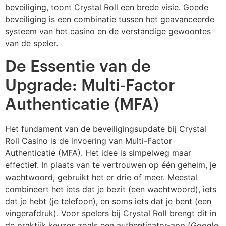
beveiliging, toont Crystal Roll een brede visie. Goede
beveiliging is een combinatie tussen het geavanceerde
systeem van het casino en de verstandige gewoontes
van de speler.
De Essentie van de
Upgrade: Multi-Factor
Authenticatie (MFA)
Het fundament van de beveiligingsupdate bij Crystal
Roll Casino is de invoering van Multi-Factor
Authenticatie (MFA). Het idee is simpelweg maar
effectief. In plaats van te vertrouwen op één geheim, je
wachtwoord, gebruikt het er drie of meer. Meestal
combineert het iets dat je bezit (een wachtwoord), iets
dat je hebt (je telefoon), en soms iets dat je bent (een
vingerafdruk). Voor spelers bij Crystal Roll brengt dit in
de praktijk keuzes zoals een authenticator-app (Google