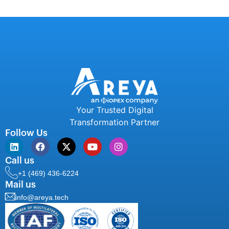
Your Trusted Digital
Transformation Partner
Follow Us
Call us
+1 (469) 436-6224
Mail us
info@areya.tech