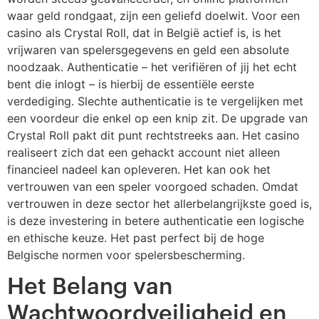
waar geld rondgaat, zijn een geliefd doelwit. Voor een
casino als Crystal Roll, dat in België actief is, is het
vrijwaren van spelersgegevens en geld een absolute
noodzaak. Authenticatie – het verifiëren of jij het echt
bent die inlogt – is hierbij de essentiële eerste
verdediging. Slechte authenticatie is te vergelijken met
een voordeur die enkel op een knip zit. De upgrade van
Crystal Roll pakt dit punt rechtstreeks aan. Het casino
realiseert zich dat een gehackt account niet alleen
financieel nadeel kan opleveren. Het kan ook het
vertrouwen van een speler voorgoed schaden. Omdat
vertrouwen in deze sector het allerbelangrijkste goed is,
is deze investering in betere authenticatie een logische
en ethische keuze. Het past perfect bij de hoge
Belgische normen voor spelersbescherming.
Het Belang van
Wachtwoordveiligheid en