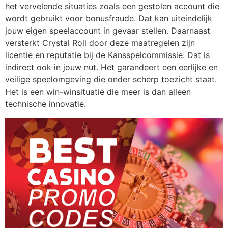
het vervelende situaties zoals een gestolen account die
wordt gebruikt voor bonusfraude. Dat kan uiteindelijk
jouw eigen speelaccount in gevaar stellen. Daarnaast
versterkt Crystal Roll door deze maatregelen zijn
licentie en reputatie bij de Kansspelcommissie. Dat is
indirect ook in jouw nut. Het garandeert een eerlijke en
veilige speelomgeving die onder scherp toezicht staat.
Het is een win-winsituatie die meer is dan alleen
technische innovatie.