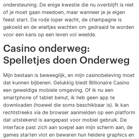
ondersteuning. De enige kwestie die nu overblijft is niet
of je moet gaan meedoen, maar wanneer je je eigen
feest start. De rode loper wacht, de champagne is
gekoeld en de wieltjes wachten om gedraaid te worden
voor een kans op een leven vol weelde.
Casino onderweg:
Spelletjes doen Onderweg
Mijn bestaan is beweeglijk, en mijn casinobeleving moet
dat kunnen bijbenen. Gelukkig biedt Billionaire Casino
een geweldige mobiele omgeving. Of ik nu een
smartphone of tablet benut, ik heb geen app te
downloaden (hoewel die soms beschikbaar is). Ik kan
rechtstreeks via de browser aanmelden op een platform
dat uitstekend is aangepast voor mobiel gebruik. De
interface past zich aan soepel aan mijn scherm aan, de
games starten vlot en bewaren hun heldere graphics en