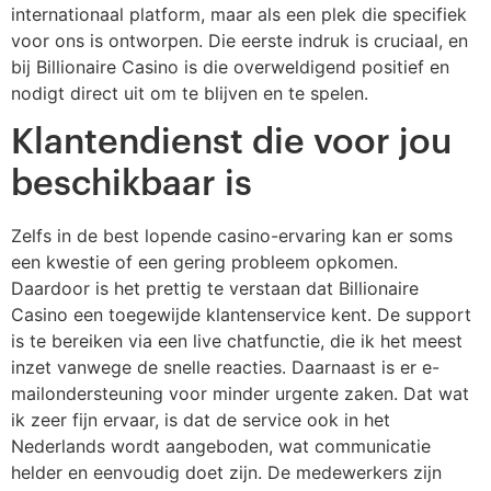
internationaal platform, maar als een plek die specifiek
voor ons is ontworpen. Die eerste indruk is cruciaal, en
bij Billionaire Casino is die overweldigend positief en
nodigt direct uit om te blijven en te spelen.
Klantendienst die voor jou
beschikbaar is
Zelfs in de best lopende casino-ervaring kan er soms
een kwestie of een gering probleem opkomen.
Daardoor is het prettig te verstaan dat Billionaire
Casino een toegewijde klantenservice kent. De support
is te bereiken via een live chatfunctie, die ik het meest
inzet vanwege de snelle reacties. Daarnaast is er e-
mailondersteuning voor minder urgente zaken. Dat wat
ik zeer fijn ervaar, is dat de service ook in het
Nederlands wordt aangeboden, wat communicatie
helder en eenvoudig doet zijn. De medewerkers zijn