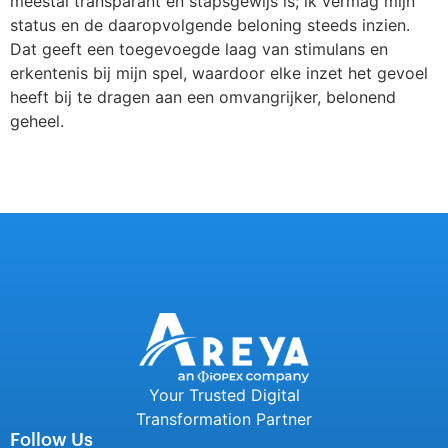
meestal transparant en stapsgewijs is; ik vermag mijn
status en de daaropvolgende beloning steeds inzien.
Dat geeft een toegevoegde laag van stimulans en
erkentenis bij mijn spel, waardoor elke inzet het gevoel
heeft bij te dragen aan een omvangrijker, belonend
geheel.
Your Trusted Digital
Transformation Partner
Follow Us