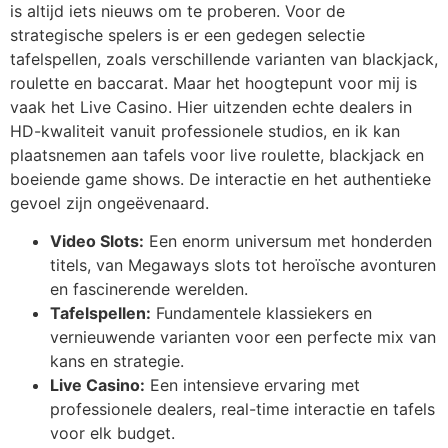
is altijd iets nieuws om te proberen. Voor de
strategische spelers is er een gedegen selectie
tafelspellen, zoals verschillende varianten van blackjack,
roulette en baccarat. Maar het hoogtepunt voor mij is
vaak het Live Casino. Hier uitzenden echte dealers in
HD-kwaliteit vanuit professionele studios, en ik kan
plaatsnemen aan tafels voor live roulette, blackjack en
boeiende game shows. De interactie en het authentieke
gevoel zijn ongeëvenaard.
Video Slots:
Een enorm universum met honderden
titels, van Megaways slots tot heroïsche avonturen
en fascinerende werelden.
Tafelspellen:
Fundamentele klassiekers en
vernieuwende varianten voor een perfecte mix van
kans en strategie.
Live Casino:
Een intensieve ervaring met
professionele dealers, real-time interactie en tafels
voor elk budget.