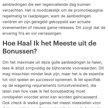
aanbiedingen die een tegenvallende dag kunnen
verzachten. Het is noodzakelijk om de promotiepagina
regelmatig te raadplegen, want de aanbiedingen
variëren en zijn geregeld gekoppeld aan actuele
evenementen of nieuwe game-releases. Dit zorgt dat de
ervaring fris en vol verrassingen.
Hoe Haal Ik het Meeste uit de
Bonussen?
Om het maximale uit deze gulle aanbiedingen te halen,
lees ik altijd zorgvuldig de bijhorende voorwaarden. Dit
mag misschien minder leuk zijn, maar het is de essentie
tot vlot spelen en succesvol opnemen. Ik let specifiek
op de wagering requirements (omzetvereisten), die
laten zien hoe vaak ik het bonusbedrag moet
rondspelen voordat winst kan worden geïncasseerd.
Ook check ik welke games het meest meestellen voor