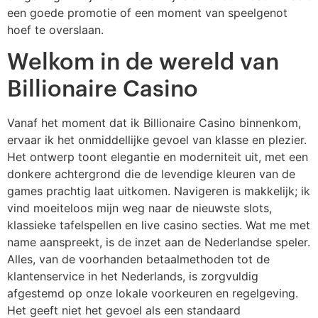
een goede promotie of een moment van speelgenot
hoef te overslaan.
Welkom in de wereld van
Billionaire Casino
Vanaf het moment dat ik Billionaire Casino binnenkom,
ervaar ik het onmiddellijke gevoel van klasse en plezier.
Het ontwerp toont elegantie en moderniteit uit, met een
donkere achtergrond die de levendige kleuren van de
games prachtig laat uitkomen. Navigeren is makkelijk; ik
vind moeiteloos mijn weg naar de nieuwste slots,
klassieke tafelspellen en live casino secties. Wat me met
name aanspreekt, is de inzet aan de Nederlandse speler.
Alles, van de voorhanden betaalmethoden tot de
klantenservice in het Nederlands, is zorgvuldig
afgestemd op onze lokale voorkeuren en regelgeving.
Het geeft niet het gevoel als een standaard