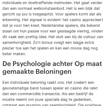
individuele en doeltreffende methoden. Het gaat verder
dan een normaal welkomstaanbod. Het is een blijk dat
gericht op jou is toegespitst. Voor spelers komt dat als
erkenning. Het signaal is evident: het casino apprecieert
dat je voor hen kiest. Nederlandse spelers, die bekend
staan om hun passie voor een geslaagde viering, vinden
dit vaak een prettig idee. Het sluit aan bij de cultuur van
samenhorigheid. Zo’n bonus voegt een laagje extra
plezier toe aan het spelen en kan een mooie dag nog
beter maken.
De Psychologie achter Op maat
gemaakte Beloningen
Een individuele beloning raakt ons. Het creëert een
gevoelsmatige band tussen speler en casino die reikt
dan een commerciële transactie. Als een bedrijf de
moeite neemt om jouw speciale dag te gedenken,
ontstaat een ervaring van saamhorigheid. Die positieve