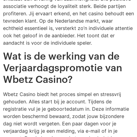
associatie verhoogt de loyaliteit sterk. Beide partijen
profiteren. Jij ervaart erkend, en het casino behoudt een
tevreden klant. Op de Nederlandse markt, waar
echtheid essentieel is, versterkt zo’n individuele attentie
ook het geloof in de aanbieder. Het toont dat er
aandacht is voor de individuele speler.
Wat is de werking van de
Verjaardagspromotie van
Wbetz Casino?
Wbetz Casino biedt het proces simpel en stressvrij
gehouden. Alles start bij je account. Tijdens de
registratie vul je je geboortedatum in. Deze informatie
worden beschermd bewaard, zodat jouw bijzondere
dag niet wordt vergeten. Een paar dagen voor je
verjaardag krijg je een melding, via e-mail of in je