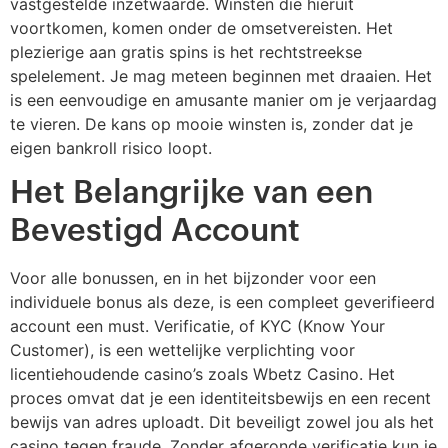
vastgestelde inzetwaarde. Winsten die hieruit
voortkomen, komen onder de omsetvereisten. Het
plezierige aan gratis spins is het rechtstreekse
spelelement. Je mag meteen beginnen met draaien. Het
is een eenvoudige en amusante manier om je verjaardag
te vieren. De kans op mooie winsten is, zonder dat je
eigen bankroll risico loopt.
Het Belangrijke van een
Bevestigd Account
Voor alle bonussen, en in het bijzonder voor een
individuele bonus als deze, is een compleet geverifieerd
account een must. Verificatie, of KYC (Know Your
Customer), is een wettelijke verplichting voor
licentiehoudende casino’s zoals Wbetz Casino. Het
proces omvat dat je een identiteitsbewijs en een recent
bewijs van adres uploadt. Dit beveiligt zowel jou als het
casino tegen fraude. Zonder afgeronde verificatie kun je