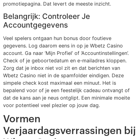
promotiepagina. Dat levert de meeste inzicht.
Belangrijk: Controleer Je
Accountgegevens
Veel spelers ontgaan hun bonus door foutieve
gegevens. Log daarom eens in op je Wbetz Casino
account. Ga naar ‘Mijn Profiel’ of ‘Accountinstellingen’.
Check of je geboortedatum en e-mailadres kloppen.
Zorg dat je inbox niet vol zit en dat berichten van
Wbetz Casino niet in de spamfolder eindigen. Deze
simpele check kost maximaal een minuut. Het is
bepalend voor of je een feestelijk cadeau ontvangt of
dat de kans aan je neus ontglipt. Een minimale moeite
voor potentieel veel plezier op jouw dag.
Vormen
Verjaardagsverrassingen bij