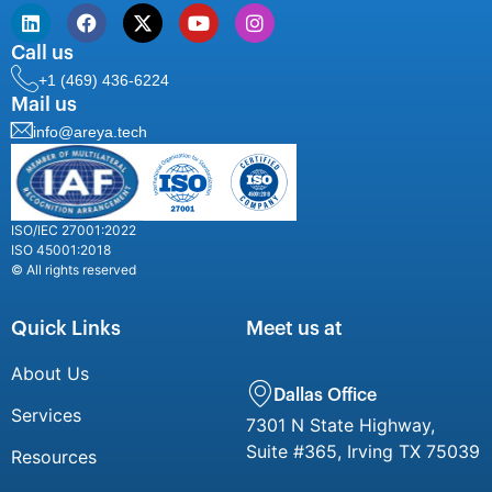
Call us
+1 (469) 436-6224
Mail us
info@areya.tech
ISO/IEC 27001:2022
ISO 45001:2018
© All rights reserved
Quick Links
Meet us at
About Us
Dallas Office
Services
7301 N State Highway,
Suite #365, Irving TX 75039
Resources