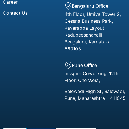
Career
Bengaluru Office
Contact Us
4th Floor, Umiya Tower 2,
Cessna Business Park,
Kaverappa Layout,
Kadubeesanahalli,
Bengaluru, Karnataka
560103
Pune Office
Insspire Coworking, 12th
Floor, One West,
Balewadi High St, Balewadi,
Pune, Maharashtra – 411045