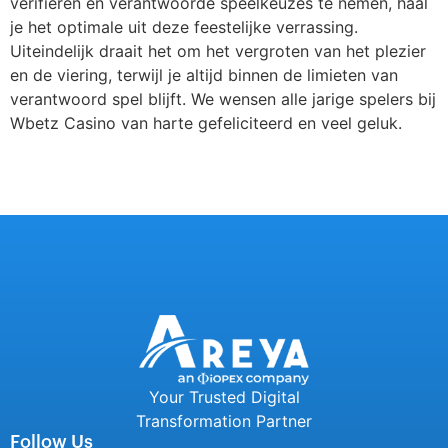
verifiëren en verantwoorde speelkeuzes te nemen, haal
je het optimale uit deze feestelijke verrassing.
Uiteindelijk draait het om het vergroten van het plezier
en de viering, terwijl je altijd binnen de limieten van
verantwoord spel blijft. We wensen alle jarige spelers bij
Wbetz Casino van harte gefeliciteerd en veel geluk.
Your Trusted Digital
Transformation Partner
Follow Us