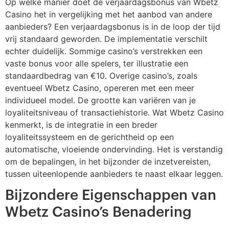
Op welke manier doet de verjaardagsbonus van Wbetz
Casino het in vergelijking met het aanbod van andere
aanbieders? Een verjaardagsbonus is in de loop der tijd
vrij standaard geworden. De implementatie verschilt
echter duidelijk. Sommige casino’s verstrekken een
vaste bonus voor alle spelers, ter illustratie een
standaardbedrag van €10. Overige casino’s, zoals
eventueel Wbetz Casino, opereren met een meer
individueel model. De grootte kan variëren van je
loyaliteitsniveau of transactiehistorie. Wat Wbetz Casino
kenmerkt, is de integratie in een breder
loyaliteitssysteem en de gerichtheid op een
automatische, vloeiende ondervinding. Het is verstandig
om de bepalingen, in het bijzonder de inzetvereisten,
tussen uiteenlopende aanbieders te naast elkaar leggen.
Bijzondere Eigenschappen van
Wbetz Casino’s Benadering