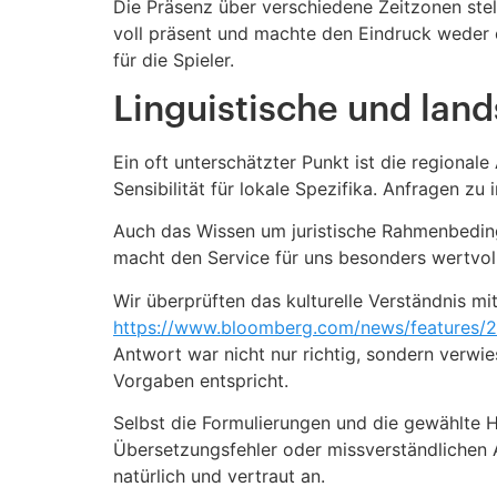
Die Präsenz über verschiedene Zeitzonen stel
voll präsent und machte den Eindruck weder e
für die Spieler.
Linguistische und lan
Ein oft unterschätzter Punkt ist die regiona
Sensibilität für lokale Spezifika. Anfragen 
Auch das Wissen um juristische Rahmenbeding
macht den Service für uns besonders wertvoll
Wir überprüften das kulturelle Verständnis mi
https://www.bloomberg.com/news/features/20
Antwort war nicht nur richtig, sondern verwie
Vorgaben entspricht.
Selbst die Formulierungen und die gewählte 
Übersetzungsfehler oder missverständlichen A
natürlich und vertraut an.