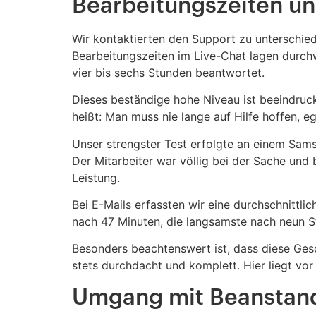
Bearbeitungszeiten u
Wir kontaktierten den Support zu unterschie
Bearbeitungszeiten im Live-Chat lagen durch
vier bis sechs Stunden beantwortet.
Dieses beständige hohe Niveau ist beeindrucke
heißt: Man muss nie lange auf Hilfe hoffen, e
Unser strengster Test erfolgte an einem Sa
Der Mitarbeiter war völlig bei der Sache und
Leistung.
Bei E-Mails erfassten wir eine durchschnittl
nach 47 Minuten, die langsamste nach neun Stu
Besonders beachtenswert ist, dass diese Gesc
stets durchdacht und komplett. Hier liegt vo
Umgang mit Beanstand