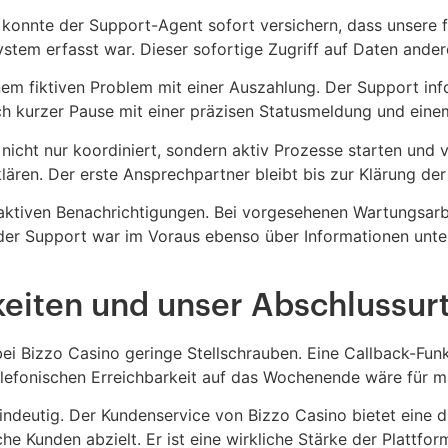
 konnte der Support-Agent sofort versichern, dass unsere f
stem erfasst war. Dieser sofortige Zugriff auf Daten andere
nem fiktiven Problem mit einer Auszahlung. Der Support inf
ch kurzer Pause mit einer präzisen Statusmeldung und einem
nicht nur koordiniert, sondern aktiv Prozesse starten und v
en. Der erste Ansprechpartner bleibt bis zur Klärung der 
 aktiven Benachrichtigungen. Bei vorgesehenen Wartungsarb
 der Support war im Voraus ebenso über Informationen unte
iten und unser Abschlussurt
 bei Bizzo Casino geringe Stellschrauben. Eine Callback-Fun
lefonischen Erreichbarkeit auf das Wochenende wäre für ma
indeutig. Der Kundenservice von Bizzo Casino bietet eine
ische Kunden abzielt. Er ist eine wirkliche Stärke der Plattf