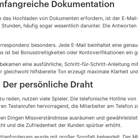
umfangreiche Dokumentation
 das Hochladen von Dokumenten erfordern, ist der E-Mail-
Stunden, häufig sogar wesentlich darunter. Die Antworten s
 Korrespondenz besonders. Jede E-Mail beinhaltet eine gena
 ist bei Bonusstreitigkeiten oder Kontoverifikationen ein gr
 bekamen eine ausführliche, Schritt-für-Schritt-Anleitung mi
r gleichwohl hilfsbereite Ton erzeugt maximale Klarheit und
 Der persönliche Draht
 zu reden, nutzen viele Spieler. Die telefonische Hotline vo
eren Testanrufen hervorragend, die Mitarbeiter am Telefon 
igen Dingen Missverständnisse ausräumen und gewährleistet 
cht und die Zufriedenheit der Kunden spürbar erhöht.
Wettanforderung wurde mit großer Sorgfalt behandelt. Der Mi