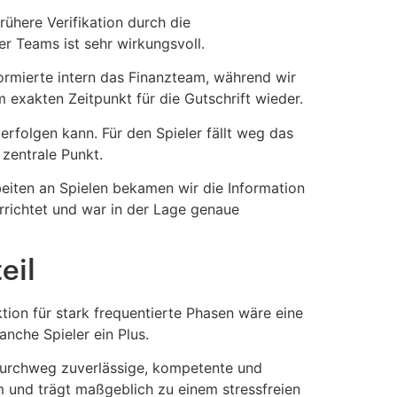
rühere Verifikation durch die
r Teams ist sehr wirkungsvoll.
ormierte intern das Finanzteam, während wir
 exakten Zeitpunkt für die Gutschrift wieder.
erfolgen kann. Für den Spieler fällt weg das
zentrale Punkt.
eiten an Spielen bekamen wir die Information
rrichtet und war in der Lage genaue
eil
ktion für stark frequentierte Phasen wäre eine
nche Spieler ein Plus.
 durchweg zuverlässige, kompetente und
orm und trägt maßgeblich zu einem stressfreien