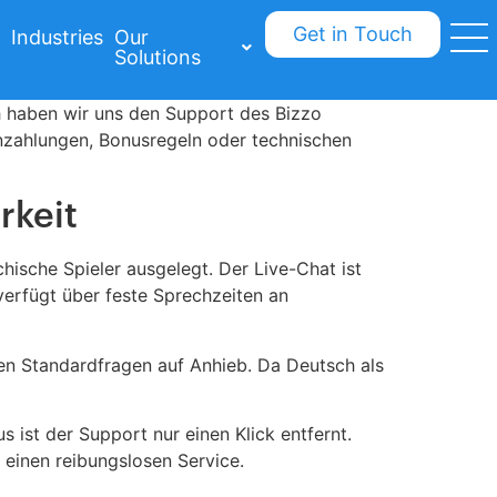
Get in Touch
Industries
Our
Solutions
ch haben wir uns den Support des Bizzo
nzahlungen, Bonusregeln oder technischen
rkeit
chische Spieler ausgelegt. Der Live-Chat ist
verfügt über feste Sprechzeiten an
sten Standardfragen auf Anhieb. Da Deutsch als
s ist der Support nur einen Klick entfernt.
 einen reibungslosen Service.