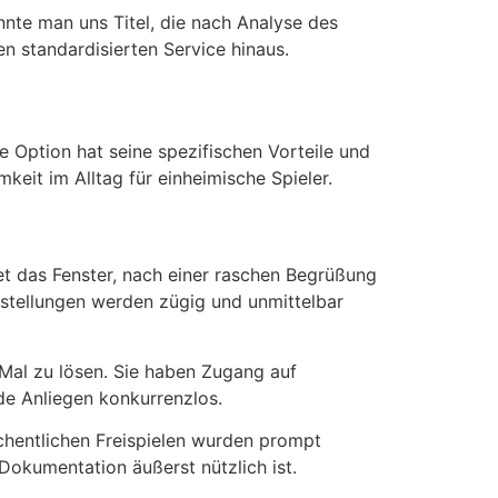
nte man uns Titel, die nach Analyse des
n standardisierten Service hinaus.
 Option hat seine spezifischen Vorteile und
keit im Alltag für einheimische Spieler.
et das Fenster, nach einer raschen Begrüßung
festellungen werden zügig und unmittelbar
 Mal zu lösen. Sie haben Zugang auf
de Anliegen konkurrenzlos.
öchentlichen Freispielen wurden prompt
Dokumentation äußerst nützlich ist.