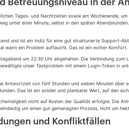
nd Betreuungsniveau in der 
dlichen Tages- und Nachtzeiten sowie am Wochenende, um di
weg unter einer Minute, selbst in den späten Abendstunden
nd und ist ein Indiz für eine gut strukturierte Support-Abt
gal wann ein Problem auftaucht. Das ist ein echter Komfort.
mstagabend um 22:30 Uhr abgehalten. Die Verbindung zum 
 bewältigte unser Testproblem mit einem Login-Token in unt
iche Antwortzeit von fünf Stunden und sieben Minuten über 
nden. Das ist ein solider und planbarer Wert, auf den sich
hwindigkeit nicht auf Kosten der Qualität erfolgte. Die An
r eindeutig um einen gut gemanagten Prozess, nicht um hek
ungen und Konfliktfällen