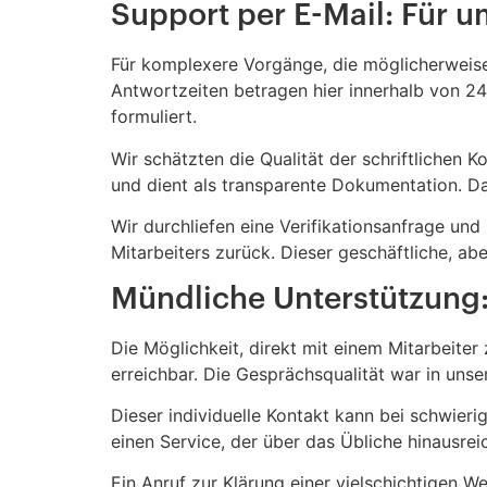
Support per E-Mail: Für 
Für komplexere Vorgänge, die möglicherweise
Antwortzeiten betragen hier innerhalb von 24 
formuliert.
Wir schätzten die Qualität der schriftlichen
und dient als transparente Dokumentation. Das
Wir durchliefen eine Verifikationsanfrage und
Mitarbeiters zurück. Dieser geschäftliche, abe
Mündliche Unterstützung:
Die Möglichkeit, direkt mit einem Mitarbeiter
erreichbar. Die Gesprächsqualität war in uns
Dieser individuelle Kontakt kann bei schwier
einen Service, der über das Übliche hinausrei
Ein Anruf zur Klärung einer vielschichtigen 