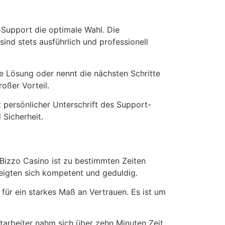
Support die optimale Wahl. Die
ind stets ausführlich und professionell
ue Lösung oder nennt die nächsten Schritte
oßer Vorteil.
t persönlicher Unterschrift des Support-
 Sicherheit.
n Bizzo Casino ist zu bestimmten Zeiten
zeigten sich kompetent und geduldig.
für ein starkes Maß an Vertrauen. Es ist um
tarbeiter nahm sich über zehn Minuten Zeit,