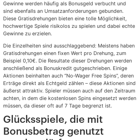
Gewinne werden häufig als Bonusgeld verbucht und
sind ebenfalls an Umsatzanforderungen gebunden.
Diese Gratisdrehungen bieten eine tolle Möglichkeit,
hochwertige Spiele risikolos zu spielen und dabei echte
Gewinne zu erzielen.
Die Einzelheiten sind ausschlaggebend: Meistens haben
Gratisdrehungen einen fixen Wert pro Drehung, zum
Beispiel 0,10€. Die Resultate dieser Drehungen werden
anschließend als Bonuskredit gutgeschrieben. Einige
Aktionen beinhalten auch “No-Wager Free Spins”, deren
Erträge direkt als Echtgeld zählen – diese Aktionen sind
äußerst attraktiv. Spieler müssen auch auf den Zeitraum
achten, in dem die kostenlosen Spins eingesetzt werden
müssen, da dieser oft auf 7 Tage begrenzt ist.
Glücksspiele, die mit
Bonusbetrag genutzt