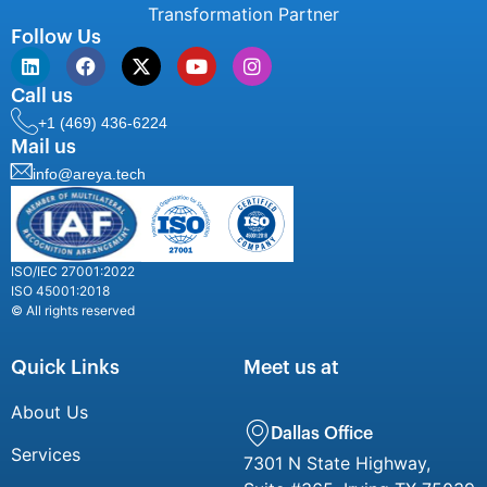
Transformation Partner
Follow Us
Call us
+1 (469) 436-6224
Mail us
info@areya.tech
ISO/IEC 27001:2022
ISO 45001:2018
© All rights reserved
Quick Links
Meet us at
About Us
Dallas Office
Services
7301 N State Highway,