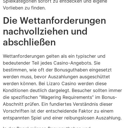
Spielkategorien sofort zu entdecken und eigene
Vorlieben zu finden.
Die Wettanforderungen
nachvollziehen und
abschließen
Wettanforderungen gelten als ein typischer und
bedeutender Teil jedes Casino-Angebots. Sie
bestimmen, wie oft der Bonusguthaben eingesetzt
werden muss, bevor Auszahlungen ausgeschüttet
werden können. Bei Lizaro Casino werden diese
Konditionen deutlich dargelegt. Besucher sollten immer
die spezifischen “Wagering Requirements” im Bonus-
Abschnitt prüfen. Ein fundiertes Verständnis dieser
Vorschriften ist der entscheidende Faktor zu einem
entspannten Spiel und einer reibungslosen Auszahlung.