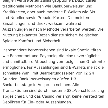
Belgien verbreiteten Zahlungsoptionen. Dazu zählen
traditionelle Methoden wie Banküberweisung und
Kreditkarten, aber auch moderne E-Wallets wie Skrill
und Neteller sowie Prepaid-Karten. Die meisten
Einzahlungen sind direkt wirksam, während
Auszahlungen je nach Methode verarbeitet werden. Die
Nutzung bekannter Bezahldienste sichert belgischen
Spielern Komfort und Sicherheit.
Insbesondere hervorzuheben sind lokale Spezialitäten
wie Bancontact und Payconiq, die eine unverzügliche
und unmittelbare Abbuchung vom belgischen Girokonto
ermöglichen. Für Auszahlungen sind E-Wallets meist die
schnellste Wahl, mit Bearbeitungszeiten von 12-24
Stunden. Banküberweisungen dürfen 1-3
Bankarbeitstage in Anspruch nehmen. Alle
Transaktionen sind durch moderne SSL-Verschlüsselung
abgesichert, und das Casino verlangt keine versteckten
Gebühren für Ein- oder Auszahlungen.