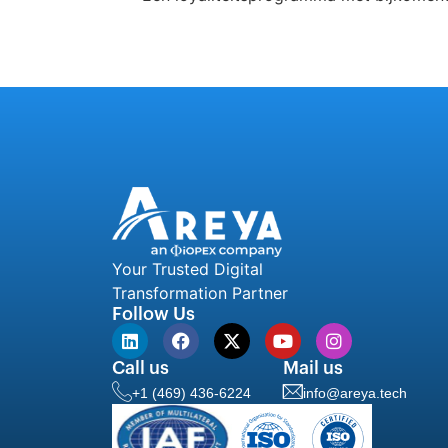
Your Trusted Digital
Transformation Partner
Follow Us
Call us
Mail us
+1 (469) 436-6224
info@areya.tech