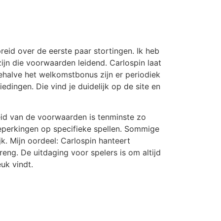
eid over de eerste paar stortingen. Ik heb
ijn die voorwaarden leidend. Carlospin laat
ehalve het welkomstbonus zijn er periodiek
edingen. Die vind je duidelijk op de site en
heid van de voorwaarden is tenminste zo
beperkingen op specifieke spellen. Sommige
. Mijn oordeel: Carlospin hanteert
reng. De uitdaging voor spelers is om altijd
euk vindt.