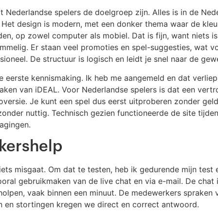
t Nederlandse spelers de doelgroep zijn. Alles is in de Ned
r. Het design is modern, met een donker thema waar de kle
den, op zowel computer als mobiel. Dat is fijn, want niets 
ommelig. Er staan veel promoties en spel-suggesties, wat v
oneel. De structuur is logisch en leidt je snel naar de gew
ie eerste kennismaking. Ik heb me aangemeld en dat verliep
maken van iDEAL. Voor Nederlandse spelers is dat een vertro
versie. Je kunt een spel dus eerst uitproberen zonder geld 
ijzonder nuttig. Technisch gezien functioneerde de site tijd
ragingen.
kershelp
 iets misgaat. Om dat te testen, heb ik gedurende mijn tes
ooral gebruikmaken van de live chat en via e-mail. De chat
 geholpen, vaak binnen een minuut. De medewerkers spraken 
n en stortingen kregen we direct en correct antwoord.