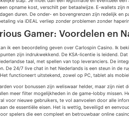
lijke stap. Je moet dan een legitimatie en eventueel een 
en opname kost, verschilt per betaalwijze. E-wallets zijn m
dagen duren. De onder- en bovengrenzen zijn redelijk en pa
betaling via iDEAL verliep zonder problemen zonder haperin
erious Gamer: Voordelen en N
an ik een beoordeling geven over Carlospin Casino. Ik beki
punten zijn indrukwekkend. De KSA-licentie is leidend. Dat
ederlandse taal, met spellen van top leveranciers. De inte
 De 24/7 live chat in het Nederlands is een steun in de rug
Het functioneert uitstekend, zowel op PC, tablet als mobiel
rden voor bonussen zijn weliswaar helder, maar zijn niet d
len meer filter mogelijkheden in de game-lobby missen. He
al voor nieuwe gebruikers, te vol aanvoelen door alle inf
n de essentiële eisen. Het is wettig, beveiligd en eenvoudi
voor spelers die een compleet en betrouwbaar online casin