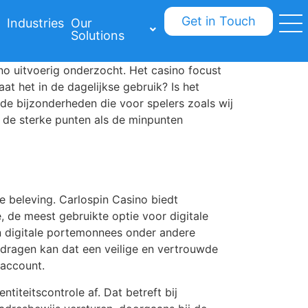
Get in Touch
Industries
Our
Solutions
no uitvoerig onderzocht. Het casino focust
t het in de dagelijkse gebruik? Is het
k de bijzonderheden die voor spelers zoals wij
el de sterke punten als de minpunten
e beleving. Carlospin Casino biedt
, de meest gebruikte optie voor digitale
n digitale portemonnees onder andere
edragen kan dat een veilige en vertrouwde
saccount.
iteitscontrole af. Dat betreft bij