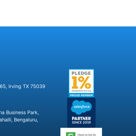
65, Irving TX 75039
na Business Park,
alli, Bengaluru,