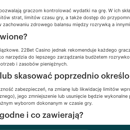
e pozwalają graczom kontrolować wydatki na grę. W ich sk
mitów strat, limitów czasu gry, a także dostęp do przypom
 w zachowaniu zdrowego balansu między rozrywką a innym
awione?
owiązkowe. 22Bet Casino jednak rekomenduje każdego gracz
ko narzędzia do lepszego zarządzania budżetem rozrywkow
otrzeb i zasobów pieniężnych.
lub skasować poprzednio określon
ność zabezpieczeń, na zmianę lub likwidację limitów wpr
znego), jego zmniejszenie lub usunięcie będzie wykonalne 
zważnym wyborom dokonanym w czasie gry.
ygodne i co zawierają?