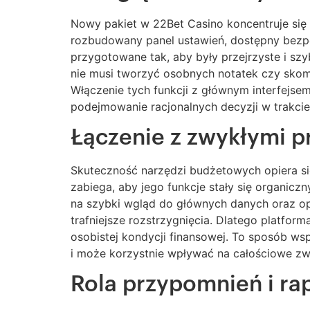
Nowy pakiet w 22Bet Casino koncentruje się
rozbudowany panel ustawień, dostępny bezpoś
przygotowane tak, aby były przejrzyste i szy
nie musi tworzyć osobnych notatek czy skom
Włączenie tych funkcji z głównym interfejse
podejmowanie racjonalnych decyzji w trakcie 
Łączenie z zwykłymi 
Skuteczność narzędzi budżetowych opiera się
zabiega, aby jego funkcje stały się organicz
na szybki wgląd do głównych danych oraz opc
trafniejsze rozstrzygnięcia. Dlatego platfor
osobistej kondycji finansowej. To sposób ws
i może korzystnie wpływać na całościowe z
Rola przypomnień i ra