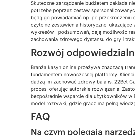
Skuteczne zarządzanie budżetem zakłada nie 
potrzebę poprzez zestaw spersonalizowanych
będą go powiadamiać np. po przekroczeniu 
czytelne zestawienia historyczne, ukazujące 
wykresów i podsumowań, dają możliwość real
zachowania zdrowego dystansu do gry i trakt
Rozwój odpowiedzialne
Branża kasyn online przeżywa znaczącą trans
fundamentem nowoczesnej platformy. Klienci c
dadzą im zachować zdrowy balans. 22Bet Cas
proces, oferując autorskie rozwiązania. Zas
bezpośrednie wsparcie dla użytkowników w 
model rozrywki, gdzie gracz ma pełną wiedzę 
FAQ
Na czym polegają narzęd