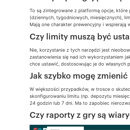
To są zintegrowane z platformą opcje, któr
(dziennych, tygodniowych, miesięcznych), li
Mają one charakter prewencyjny i wspierają
Czy limity muszą być ust
Nie, korzystanie z tych narzędzi jest nieob
zastanowienia się nad ich wykorzystaniem ja
chce ustawić, dostosowując je do własnych p
Jak szybko mogę zmienić 
W większości przypadków, w trosce o skutecz
skonfigurowaniu limitu (np. depozytu miesięc
24 godzin lub 7 dni. Ma to zapobiec niero
Czy raporty z gry są wiar