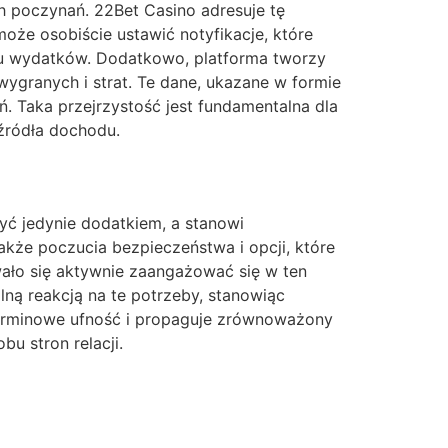
ch poczynań. 22Bet Casino adresuje tę
że osobiście ustawić notyfikacje, które
mu wydatków. Dodatkowo, platforma tworzy
wygranych i strat. Te dane, ukazane w formie
 Taka przejrzystość jest fundamentalna dla
 źródła dochodu.
yć jedynie dodatkiem, a stanowi
także poczucia bezpieczeństwa i opcji, które
ało się aktywnie zaangażować się w ten
ną reakcją na te potrzeby, stanowiąc
terminowe ufność i propaguje zrównoważony
u stron relacji.