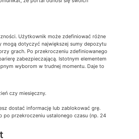
omunikat, że portal odnosi się swoich
yczności. Użytkownik może zdefiniować różne
ty mogą dotyczyć największej sumy depozytu
o przy grach. Po przekroczeniu zdefiniowanego
barierę zabezpieczającą. Istotnym elementem
chopnym wyborom w trudnej momentu. Daje to
ień czy miesięczny.
cesz dostać informację lub zablokować grę.
o po przekroczeniu ustalonego czasu (np. 24
t