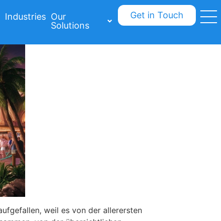
Get in Touch
Industries
Our
Solutions
aufgefallen, weil es von der allerersten