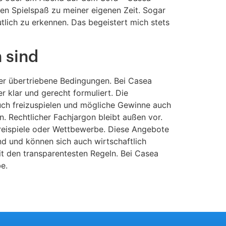
len Spielspaß zu meiner eigenen Zeit. Sogar
utlich zu erkennen. Das begeistert mich stets
 sind
er übertriebene Bedingungen. Bei Casea
r klar und gerecht formuliert. Die
uch freizuspielen und mögliche Gewinne auch
. Rechtlicher Fachjargon bleibt außen vor.
reispiele oder Wettbewerbe. Diese Angebote
d und können sich auch wirtschaftlich
it den transparentesten Regeln. Bei Casea
e.