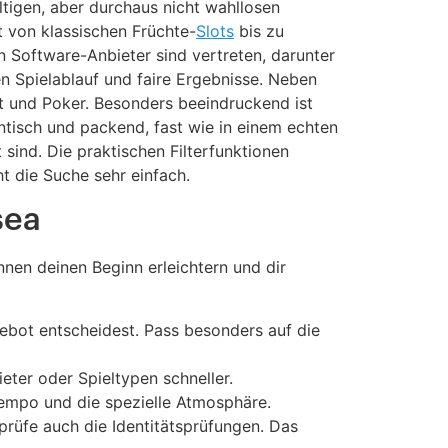
ltigen, aber durchaus nicht wahllosen
 von klassischen Früchte-
Slots
bis zu
 Software-Anbieter sind vertreten, darunter
en Spielablauf und faire Ergebnisse. Neben
rat und Poker. Besonders beeindruckend ist
entisch und packend, fast wie in einem echten
 sind. Die praktischen Filterfunktionen
t die Suche sehr einfach.
sea
nen deinen Beginn erleichtern und dir
gebot entscheidest. Pass besonders auf die
ter oder Spieltypen schneller.
 Tempo und die spezielle Atmosphäre.
rüfe auch die Identitätsprüfungen. Das