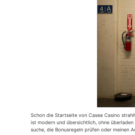
Schon die Startseite von Casea Casino strahl
ist modern und übersichtlich, ohne überladen 
suche, die Bonusregeln prüfen oder meinen Ac