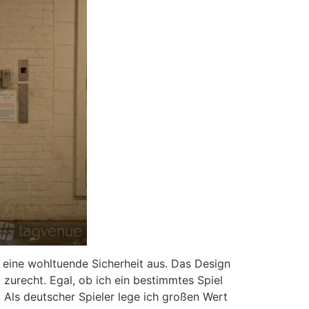
eine wohltuende Sicherheit aus. Das Design
 zurecht. Egal, ob ich ein bestimmtes Spiel
 Als deutscher Spieler lege ich großen Wert