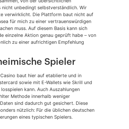
sammen, von der übersichtlichen
 nicht unbedingt selbstverständlich. Wir
 verwirklicht. Die Plattform baut nicht auf
Casea für mich zu einer vertrauenswürdigen
machen muss. Auf diesem Basis kann sich
ede einzelne Aktion genau geprüft habe – von
nlich zu einer aufrichtigen Empfehlung
heimische Spieler
asino baut hier auf etablierte und in
ercard sowie mit E-Wallets wie Skrill und
g losspielen kann. Auch Auszahlungen
hlter Methode innerhalb weniger
Daten sind dadurch gut gesichert. Diese
onders nützlich: Für die üblichen deutschen
erungen eines typischen Spielers.