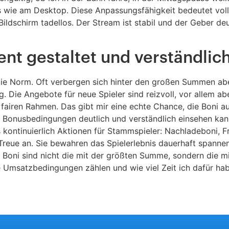
is wie am Desktop. Diese Anpassungsfähigkeit bedeutet vol
Bildschirm tadellos. Der Stream ist stabil und der Geber de
ent gestaltet und verständlich
die Norm. Oft verbergen sich hinter den großen Summen ab
. Die Angebote für neue Spieler sind reizvoll, vor allem abe
fairen Rahmen. Das gibt mir eine echte Chance, die Boni a
n Bonusbedingungen deutlich und verständlich einsehen kann
ontinuierlich Aktionen für Stammspieler: Nachladeboni, F
reue an. Sie bewahren das Spielerlebnis dauerhaft spannen
n Boni sind nicht die mit der größten Summe, sondern die m
die Umsatzbedingungen zählen und wie viel Zeit ich dafür hab