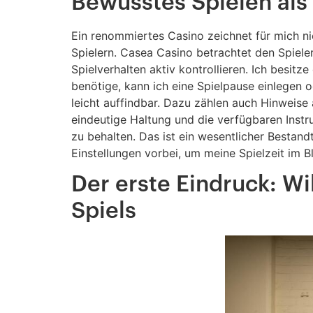
Bewusstes Spielen als
Ein renommiertes Casino zeichnet für mich n
Spielern. Casea Casino betrachtet den Spieler
Spielverhalten aktiv kontrollieren. Ich besitz
benötige, kann ich eine Spielpause einlegen 
leicht auffindbar. Dazu zählen auch Hinweise
eindeutige Haltung und die verfügbaren Instru
zu behalten. Das ist ein wesentlicher Bestand
Einstellungen vorbei, um meine Spielzeit im B
Der erste Eindruck: W
Spiels