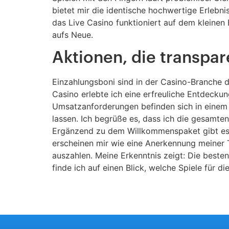
bietet mir die identische hochwertige Erlebn
das Live Casino funktioniert auf dem kleinen 
aufs Neue.
Aktionen, die transpar
Einzahlungsboni sind in der Casino-Branche 
Casino erlebte ich eine erfreuliche Entdeckung
Umsatzanforderungen befinden sich in einem 
lassen. Ich begrüße es, dass ich die gesamte
Ergänzend zu dem Willkommenspaket gibt es k
erscheinen mir wie eine Anerkennung meiner T
auszahlen. Meine Erkenntnis zeigt: Die beste
finde ich auf einen Blick, welche Spiele für 