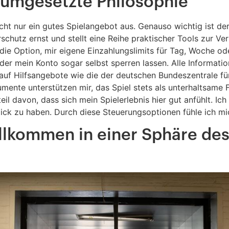
 umgesetzte Philosophie
icht nur ein gutes Spielangebot aus. Genauso wichtig ist 
schutz ernst und stellt eine Reihe praktischer Tools zur Ver
e die Option, mir eigene Einzahlungslimits für Tag, Woche od
oder mein Konto sogar selbst sperren lassen. Alle Informat
 auf Hilfsangebote wie die der deutschen Bundeszentrale fü
mente unterstützen mir, das Spiel stets als unterhaltsame Fr
teil davon, dass sich mein Spielerlebnis hier gut anfühlt. I
lick zu haben. Durch diese Steuerungsoptionen fühle ich mi
illkommen in einer Sphäre des