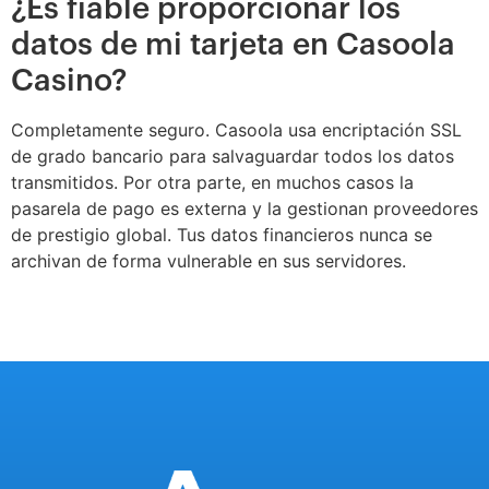
¿Es fiable proporcionar los
datos de mi tarjeta en Casoola
Casino?
Completamente seguro. Casoola usa encriptación SSL
de grado bancario para salvaguardar todos los datos
transmitidos. Por otra parte, en muchos casos la
pasarela de pago es externa y la gestionan proveedores
de prestigio global. Tus datos financieros nunca se
archivan de forma vulnerable en sus servidores.