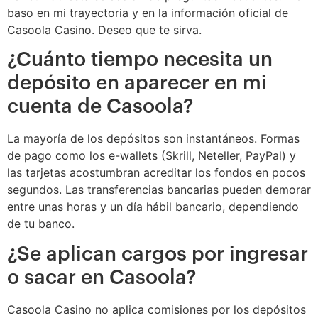
baso en mi trayectoria y en la información oficial de
Casoola Casino. Deseo que te sirva.
¿Cuánto tiempo necesita un
depósito en aparecer en mi
cuenta de Casoola?
La mayoría de los depósitos son instantáneos. Formas
de pago como los e-wallets (Skrill, Neteller, PayPal) y
las tarjetas acostumbran acreditar los fondos en pocos
segundos. Las transferencias bancarias pueden demorar
entre unas horas y un día hábil bancario, dependiendo
de tu banco.
¿Se aplican cargos por ingresar
o sacar en Casoola?
Casoola Casino no aplica comisiones por los depósitos