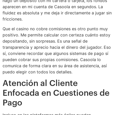
hago un depósito con mi cartera o tarjeta, los fondos
aparecen en mi cuenta de Casoola en segundos. La
fluidez es absoluta y me deja ir directamente a jugar sin
fricciones.
Que el casino no cobre comisiones es otro punto muy
positivo. Me permite calcular con certeza cuánto estoy
depositando, sin sorpresas. Es una señal de
transparencia y aprecio hacia el dinero del jugador. Eso
sí, conviene recordar que algunos sistemas de pago sí
pueden cobrar sus propias comisiones. Casoola lo
comunica de forma clara en su área de asistencia, así
puedo elegir con todos los detalles.
Atención al Cliente
Enfocada en Cuestiones de
Pago