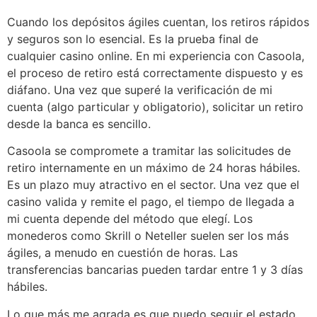
Cuando los depósitos ágiles cuentan, los retiros rápidos
y seguros son lo esencial. Es la prueba final de
cualquier casino online. En mi experiencia con Casoola,
el proceso de retiro está correctamente dispuesto y es
diáfano. Una vez que superé la verificación de mi
cuenta (algo particular y obligatorio), solicitar un retiro
desde la banca es sencillo.
Casoola se compromete a tramitar las solicitudes de
retiro internamente en un máximo de 24 horas hábiles.
Es un plazo muy atractivo en el sector. Una vez que el
casino valida y remite el pago, el tiempo de llegada a
mi cuenta depende del método que elegí. Los
monederos como Skrill o Neteller suelen ser los más
ágiles, a menudo en cuestión de horas. Las
transferencias bancarias pueden tardar entre 1 y 3 días
hábiles.
Lo que más me agrada es que puedo seguir el estado