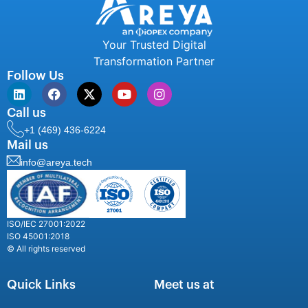
Your Trusted Digital
Transformation Partner
Follow Us
Call us
+1 (469) 436-6224
Mail us
info@areya.tech
ISO/IEC 27001:2022
ISO 45001:2018
© All rights reserved
Quick Links
Meet us at