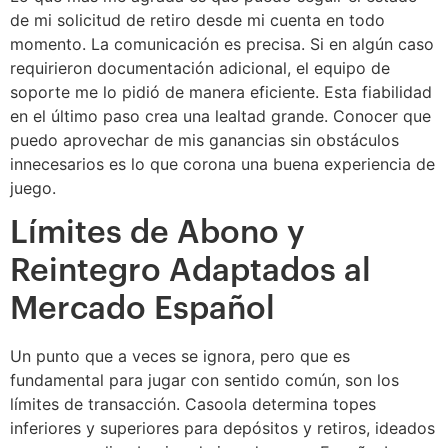
de mi solicitud de retiro desde mi cuenta en todo
momento. La comunicación es precisa. Si en algún caso
requirieron documentación adicional, el equipo de
soporte me lo pidió de manera eficiente. Esta fiabilidad
en el último paso crea una lealtad grande. Conocer que
puedo aprovechar de mis ganancias sin obstáculos
innecesarios es lo que corona una buena experiencia de
juego.
Límites de Abono y
Reintegro Adaptados al
Mercado Español
Un punto que a veces se ignora, pero que es
fundamental para jugar con sentido común, son los
límites de transacción. Casoola determina topes
inferiores y superiores para depósitos y retiros, ideados