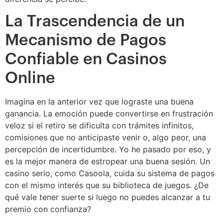
La Trascendencia de un
Mecanismo de Pagos
Confiable en Casinos
Online
Imagina en la anterior vez que lograste una buena
ganancia. La emoción puede convertirse en frustración
veloz si el retiro se dificulta con trámites infinitos,
comisiones que no anticipaste venir o, algo peor, una
percepción de incertidumbre. Yo he pasado por eso, y
es la mejor manera de estropear una buena sesión. Un
casino serio, como Casoola, cuida su sistema de pagos
con el mismo interés que su biblioteca de juegos. ¿De
qué vale tener suerte si luego no puedes alcanzar a tu
premio con confianza?