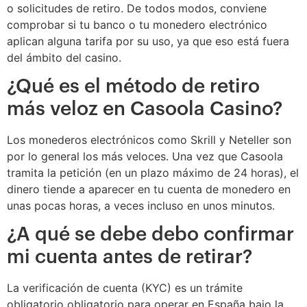
o solicitudes de retiro. De todos modos, conviene
comprobar si tu banco o tu monedero electrónico
aplican alguna tarifa por su uso, ya que eso está fuera
del ámbito del casino.
¿Qué es el método de retiro
más veloz en Casoola Casino?
Los monederos electrónicos como Skrill y Neteller son
por lo general los más veloces. Una vez que Casoola
tramita la petición (en un plazo máximo de 24 horas), el
dinero tiende a aparecer en tu cuenta de monedero en
unas pocas horas, a veces incluso en unos minutos.
¿A qué se debe debo confirmar
mi cuenta antes de retirar?
La verificación de cuenta (KYC) es un trámite
obligatorio obligatorio para operar en España bajo la