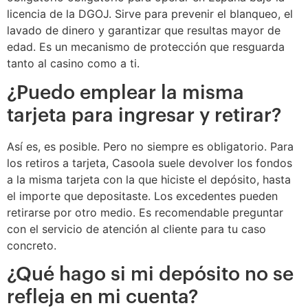
licencia de la DGOJ. Sirve para prevenir el blanqueo, el
lavado de dinero y garantizar que resultas mayor de
edad. Es un mecanismo de protección que resguarda
tanto al casino como a ti.
¿Puedo emplear la misma
tarjeta para ingresar y retirar?
Así es, es posible. Pero no siempre es obligatorio. Para
los retiros a tarjeta, Casoola suele devolver los fondos
a la misma tarjeta con la que hiciste el depósito, hasta
el importe que depositaste. Los excedentes pueden
retirarse por otro medio. Es recomendable preguntar
con el servicio de atención al cliente para tu caso
concreto.
¿Qué hago si mi depósito no se
refleja en mi cuenta?