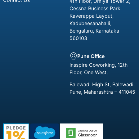
4th Floor, Umiya Tower 2,
Cessna Business Park,
Kaverappa Layout,
Kadubeesanahalli,
Bengaluru, Karnataka
560103
Pune Office
Insspire Coworking, 12th
Floor, One West,
Balewadi High St, Balewadi,
Pune, Maharashtra – 411045