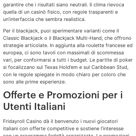
garantire che i risultati siano neutrali. Il clima rievoca
quella di un casinò fisico, con regole trasparenti e
un’interfaccia che sembra realistica.
Per il blackjack, puoi sperimentare varianti come il
Classic Blackjack o il Blackjack Multi-Hand, che offrono
strategie articolate. In aggiunta alla roulette francese ed
europea, ci sono tavoli con massimali di scommessa
vari, per conformarsi a tutti i budget. Le partite di poker
si focalizzano sul Texas Hold’em e sul Caribbean Stud,
con le regole spiegate in modo chiaro per coloro che
sono alle prime esperienze.
Offerte e Promozioni per i
Utenti Italiani
Fridayroll Casino dà il benvenuto i nuovi giocatori
italiani con offerte competitive e sostiene l’interesse
con un programma fedeltà organizzato. Le promozioni