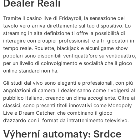
Dealer Reali
Tramite il casino live di Fridayroll, la sensazione del
tavolo vero arriva direttamente sul tuo dispositivo. Lo
streaming in alta definizione ti offre la possibilità di
interagire con croupier professionisti e altri giocatori in
tempo reale. Roulette, blackjack e alcuni game show
popolari sono disponibili ventiquattr’ore su ventiquattro,
per un livello di coinvolgimento e socialità che il gioco
online standard non ha.
Gli studi dal vivo sono eleganti e professionali, con più
angolazioni di camera. I dealer sanno come rivolgersi al
pubblico italiano, creando un clima accogliente. Oltre ai
classici, sono presenti titoli innovativi come Monopoly
Live e Dream Catcher, che combinano il gioco
d’azzardo con il format da intrattenimento televisivo.
Výherní automaty: Srdce