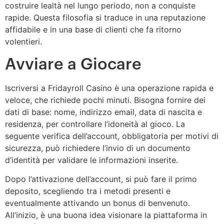
costruire lealtà nel lungo periodo, non a conquiste
rapide. Questa filosofia si traduce in una reputazione
affidabile e in una base di clienti che fa ritorno
volentieri.
Avviare a Giocare
Iscriversi a Fridayroll Casino è una operazione rapida e
veloce, che richiede pochi minuti. Bisogna fornire dei
dati di base: nome, indirizzo email, data di nascita e
residenza, per controllare l’idoneità al gioco. La
seguente verifica dell’account, obbligatoria per motivi di
sicurezza, può richiedere l’invio di un documento
d’identità per validare le informazioni inserite.
Dopo l’attivazione dell’account, si può fare il primo
deposito, scegliendo tra i metodi presenti e
eventualmente attivando un bonus di benvenuto.
All’inizio, è una buona idea visionare la piattaforma in