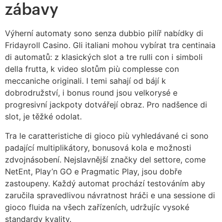
zábavy
Výherní automaty sono senza dubbio pilíř nabídky di
Fridayroll Casino. Gli italiani mohou vybírat tra centinaia
di automatů: z klasických slot a tre rulli con i simboli
della frutta, k video slotům più complesse con
meccaniche originali. I temi sahají od bájí k
dobrodružství, i bonus round jsou velkorysé e
progresivní jackpoty dotvářejí obraz. Pro nadšence di
slot, je těžké odolat.
Tra le caratteristiche di gioco più vyhledávané ci sono
padající multiplikátory, bonusová kola e možnosti
zdvojnásobení. Nejslavnější značky del settore, come
NetEnt, Play’n GO e Pragmatic Play, jsou dobře
zastoupeny. Každý automat prochází testováním aby
zaručila spravedlivou návratnost hráči e una sessione di
gioco fluida na všech zařízeních, udržujíc vysoké
standardy kvality.