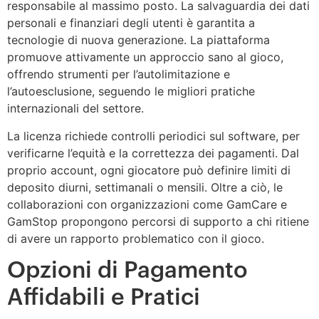
responsabile al massimo posto. La salvaguardia dei dati
personali e finanziari degli utenti è garantita a
tecnologie di nuova generazione. La piattaforma
promuove attivamente un approccio sano al gioco,
offrendo strumenti per l’autolimitazione e
l’autoesclusione, seguendo le migliori pratiche
internazionali del settore.
La licenza richiede controlli periodici sul software, per
verificarne l’equità e la correttezza dei pagamenti. Dal
proprio account, ogni giocatore può definire limiti di
deposito diurni, settimanali o mensili. Oltre a ciò, le
collaborazioni con organizzazioni come GamCare e
GamStop propongono percorsi di supporto a chi ritiene
di avere un rapporto problematico con il gioco.
Opzioni di Pagamento
Affidabili e Pratici