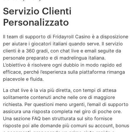
Servizio Clienti
Personalizzato
Il team di supporto di Fridayroll Casino è a disposizione
per aiutare i giocatori italiani quando serve. Il servizio
clienti è a 360 gradi, con chat live e email seguite da
personale preparato e di madrelingua italiana.
L’obiettivo è risolvere ogni dubbio in modo rapido ed
efficace, perché l’esperienza sulla piattaforma rimanga
piacevole e fluida.
La chat live è la via più diretta, con tempi di attesa
solitamente contenuti anche nelle ore di maggiore
richiesta. Per questioni meno urgenti, l’email di supporto
assicura una risposta completa nel giro di poche ore.
Una sezione FAQ ben strutturata sul sito fornisce
risposte poi alle domande più comuni su account, bonus