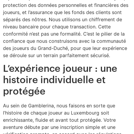
protection des données personnelles et financières des
joueurs, et l’assurance que les fonds des clients sont
séparés des nôtres. Nous utilisons un chiffrement de
niveau bancaire pour chaque transaction. Cette
conformité n’est pas une formalité. C’est le pilier de la
confiance que nous construisons avec la communauté
des joueurs du Grand-Duché, pour que leur expérience
se déroule sur un terrain parfaitement sécurisé.
L’expérience joueur : une
histoire individuelle et
protégée
Au sein de Gamblerina, nous faisons en sorte que
l’histoire de chaque joueur au Luxembourg soit
enrichissante, fluide et avant tout protégée. Votre
aventure débute par une inscription simple et une