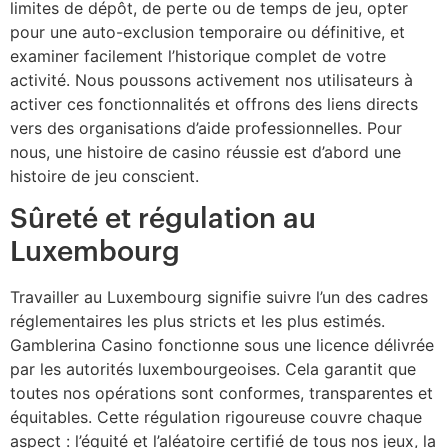
limites de dépôt, de perte ou de temps de jeu, opter
pour une auto-exclusion temporaire ou définitive, et
examiner facilement l’historique complet de votre
activité. Nous poussons activement nos utilisateurs à
activer ces fonctionnalités et offrons des liens directs
vers des organisations d’aide professionnelles. Pour
nous, une histoire de casino réussie est d’abord une
histoire de jeu conscient.
Sûreté et régulation au
Luxembourg
Travailler au Luxembourg signifie suivre l’un des cadres
réglementaires les plus stricts et les plus estimés.
Gamblerina Casino fonctionne sous une licence délivrée
par les autorités luxembourgeoises. Cela garantit que
toutes nos opérations sont conformes, transparentes et
équitables. Cette régulation rigoureuse couvre chaque
aspect : l’équité et l’aléatoire certifié de tous nos jeux, la