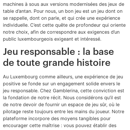
machines à sous aux versions modernisées des jeux de
table d’antan. Pour nous, un bon jeu est un jeu dont on
se rappelle, dont on parle, et qui crée une expérience
individuelle. C’est cette quête de profondeur qui oriente
notre choix, afin de correspondre aux exigences d’un
public luxembourgeois exigeant et intéressé.
Jeu responsable : la base
de toute grande histoire
Au Luxembourg comme ailleurs, une expérience de jeu
positive se fonde sur un engagement solide envers le
jeu responsable. Chez Gamblerina, cette conviction est
la fondation de notre récit. Nous considérons qu’il est
de notre devoir de fournir un espace de jeu sûr, où le
pilotage reste toujours entre les mains du joueur. Notre
plateforme incorpore des moyens tangibles pour
encourager cette maîtrise : vous pouvez établir des