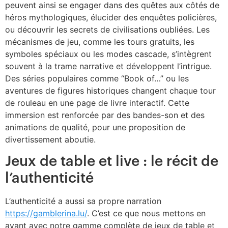
peuvent ainsi se engager dans des quêtes aux côtés de
héros mythologiques, élucider des enquêtes policières,
ou découvrir les secrets de civilisations oubliées. Les
mécanismes de jeu, comme les tours gratuits, les
symboles spéciaux ou les modes cascade, s’intègrent
souvent à la trame narrative et développent l’intrigue.
Des séries populaires comme “Book of…” ou les
aventures de figures historiques changent chaque tour
de rouleau en une page de livre interactif. Cette
immersion est renforcée par des bandes-son et des
animations de qualité, pour une proposition de
divertissement aboutie.
Jeux de table et live : le récit de
l’authenticité
L’authenticité a aussi sa propre narration
https://gamblerina.lu/
. C’est ce que nous mettons en
avant avec notre gamme complète de jeux de table et