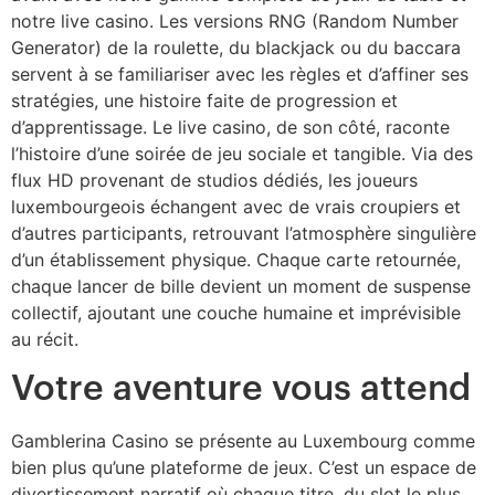
notre live casino. Les versions RNG (Random Number
Generator) de la roulette, du blackjack ou du baccara
servent à se familiariser avec les règles et d’affiner ses
stratégies, une histoire faite de progression et
d’apprentissage. Le live casino, de son côté, raconte
l’histoire d’une soirée de jeu sociale et tangible. Via des
flux HD provenant de studios dédiés, les joueurs
luxembourgeois échangent avec de vrais croupiers et
d’autres participants, retrouvant l’atmosphère singulière
d’un établissement physique. Chaque carte retournée,
chaque lancer de bille devient un moment de suspense
collectif, ajoutant une couche humaine et imprévisible
au récit.
Votre aventure vous attend
Gamblerina Casino se présente au Luxembourg comme
bien plus qu’une plateforme de jeux. C’est un espace de
divertissement narratif où chaque titre, du slot le plus