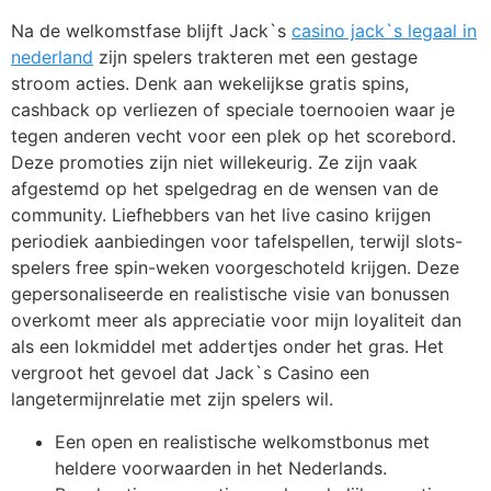
Na de welkomstfase blijft Jack`s
casino jack`s legaal in
nederland
zijn spelers trakteren met een gestage
stroom acties. Denk aan wekelijkse gratis spins,
cashback op verliezen of speciale toernooien waar je
tegen anderen vecht voor een plek op het scorebord.
Deze promoties zijn niet willekeurig. Ze zijn vaak
afgestemd op het spelgedrag en de wensen van de
community. Liefhebbers van het live casino krijgen
periodiek aanbiedingen voor tafelspellen, terwijl slots-
spelers free spin-weken voorgeschoteld krijgen. Deze
gepersonaliseerde en realistische visie van bonussen
overkomt meer als appreciatie voor mijn loyaliteit dan
als een lokmiddel met addertjes onder het gras. Het
vergroot het gevoel dat Jack`s Casino een
langetermijnrelatie met zijn spelers wil.
Een open en realistische welkomstbonus met
heldere voorwaarden in het Nederlands.