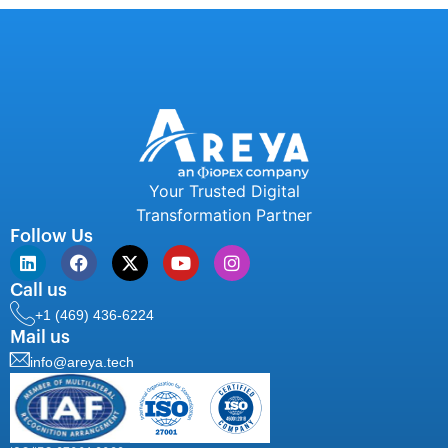
Your Trusted Digital
Transformation Partner
Follow Us
Call us
+1 (469) 436-6224
Mail us
info@areya.tech