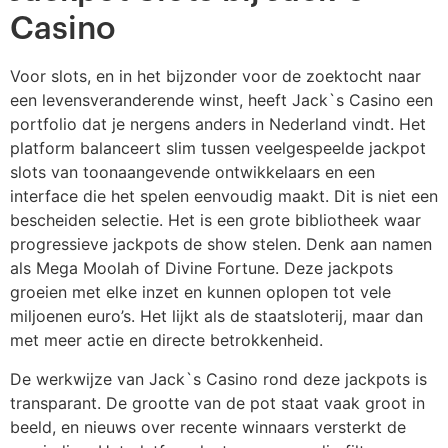
Casino
Voor slots, en in het bijzonder voor de zoektocht naar
een levensveranderende winst, heeft Jack`s Casino een
portfolio dat je nergens anders in Nederland vindt. Het
platform balanceert slim tussen veelgespeelde jackpot
slots van toonaangevende ontwikkelaars en een
interface die het spelen eenvoudig maakt. Dit is niet een
bescheiden selectie. Het is een grote bibliotheek waar
progressieve jackpots de show stelen. Denk aan namen
als Mega Moolah of Divine Fortune. Deze jackpots
groeien met elke inzet en kunnen oplopen tot vele
miljoenen euro’s. Het lijkt als de staatsloterij, maar dan
met meer actie en directe betrokkenheid.
De werkwijze van Jack`s Casino rond deze jackpots is
transparant. De grootte van de pot staat vaak groot in
beeld, en nieuws over recente winnaars versterkt de