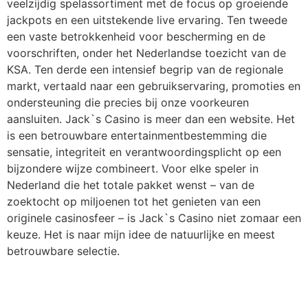
veelzijdig spelassortiment met de focus op groeiende
jackpots en een uitstekende live ervaring. Ten tweede
een vaste betrokkenheid voor bescherming en de
voorschriften, onder het Nederlandse toezicht van de
KSA. Ten derde een intensief begrip van de regionale
markt, vertaald naar een gebruikservaring, promoties en
ondersteuning die precies bij onze voorkeuren
aansluiten. Jack`s Casino is meer dan een website. Het
is een betrouwbare entertainmentbestemming die
sensatie, integriteit en verantwoordingsplicht op een
bijzondere wijze combineert. Voor elke speler in
Nederland die het totale pakket wenst – van de
zoektocht op miljoenen tot het genieten van een
originele casinosfeer – is Jack`s Casino niet zomaar een
keuze. Het is naar mijn idee de natuurlijke en meest
betrouwbare selectie.