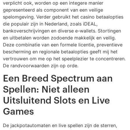
verplicht ook, worden op een integere manier
gepresenteerd als component van een veilige
spelomgeving. Verder gebruikt het casino betaalopties
die populair zijn in Nederland, zoals iDEAL,
bankoverschrijvingen en diverse e-wallets. Stortingen
en uitbetalen worden zodoende makkelijk en veilig.
Deze combinatie van een formele licentie, preventieve
bescherming en regionale betaalopties geeft mij het
vertrouwen om me op het speelplezier te concentreren.
De randvoorwaarden zijn op orde.
Een Breed Spectrum aan
Spellen: Niet alleen
Uitsluitend Slots en Live
Games
De jackpotautomaten en live spellen zijn de sterren,