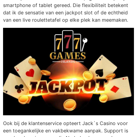
smartphone of tablet gereed. Die flexibiliteit betekent
dat ik de sensatie van een jackpot slot of de echtheid
van een live roulettetafel op elke plek kan meemaken.
Ook bij de klantenservice opteert Jack`s Casino voor
een toegankelijke en vakbekwame aanpak. Support is