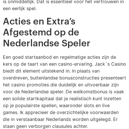
is onmiddellijk. Dat is essentieel voor het vertrouwen in
een eerlijk spel.
Acties en Extra’s
Afgestemd op de
Nederlandse Speler
Een goed startaanbod en regelmatige acties zijn de
kers op de taart van een casino-ervaring. Jack`s Casino
biedt dit element uitstekend in. In plaats van
overdreven, buitenlandse bonusconstructies presenteert
het casino promoties die duidelijk en uitvoerbaar zijn
voor de Nederlandse speler. De welkomstbonus is vaak
een solide startkapitaal dat je realistisch kunt inzetten
op je populairste spellen, waaronder slots en live
games. Ik apprecieer de overzichtelijke voorwaarden
die in verstaanbaar Nederlands worden uitgelegd. Er
staan geen verborgen clausules achter.