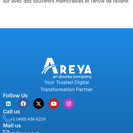
sûr avec des souvenirs mémorables et l’envie de revenir.
Your Trusted Digital
Transformation Partner
Follow Us
Call us
+1 (469) 436-6224
Mail us