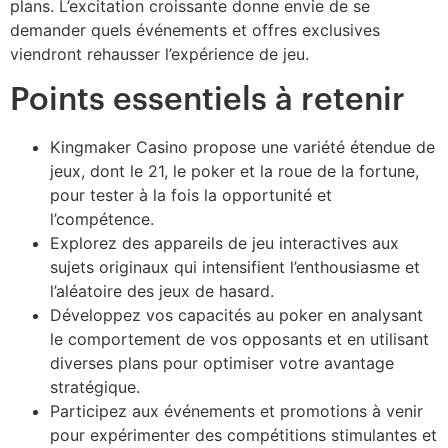
plans. L’excitation croissante donne envie de se
demander quels événements et offres exclusives
viendront rehausser l’expérience de jeu.
Points essentiels à retenir
Kingmaker Casino propose une variété étendue de
jeux, dont le 21, le poker et la roue de la fortune,
pour tester à la fois la opportunité et
l’compétence.
Explorez des appareils de jeu interactives aux
sujets originaux qui intensifient l’enthousiasme et
l’aléatoire des jeux de hasard.
Développez vos capacités au poker en analysant
le comportement de vos opposants et en utilisant
diverses plans pour optimiser votre avantage
stratégique.
Participez aux événements et promotions à venir
pour expérimenter des compétitions stimulantes et