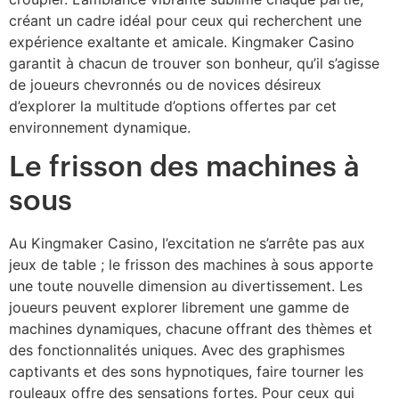
créant un cadre idéal pour ceux qui recherchent une
expérience exaltante et amicale. Kingmaker Casino
garantit à chacun de trouver son bonheur, qu’il s’agisse
de joueurs chevronnés ou de novices désireux
d’explorer la multitude d’options offertes par cet
environnement dynamique.
Le frisson des machines à
sous
Au Kingmaker Casino, l’excitation ne s’arrête pas aux
jeux de table ; le frisson des machines à sous apporte
une toute nouvelle dimension au divertissement. Les
joueurs peuvent explorer librement une gamme de
machines dynamiques, chacune offrant des thèmes et
des fonctionnalités uniques. Avec des graphismes
captivants et des sons hypnotiques, faire tourner les
rouleaux offre des sensations fortes. Pour ceux qui