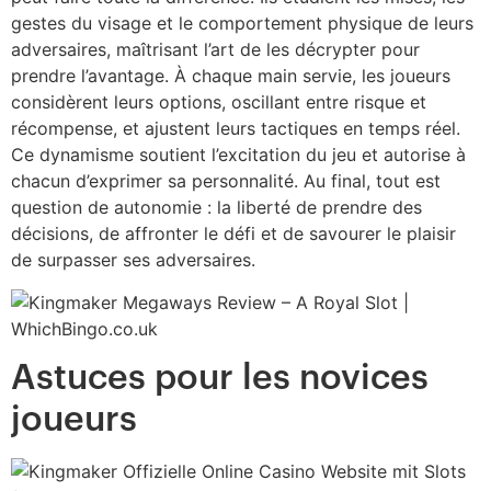
gestes du visage et le comportement physique de leurs
adversaires, maîtrisant l’art de les décrypter pour
prendre l’avantage. À chaque main servie, les joueurs
considèrent leurs options, oscillant entre risque et
récompense, et ajustent leurs tactiques en temps réel.
Ce dynamisme soutient l’excitation du jeu et autorise à
chacun d’exprimer sa personnalité. Au final, tout est
question de autonomie : la liberté de prendre des
décisions, de affronter le défi et de savourer le plaisir
de surpasser ses adversaires.
Astuces pour les novices
joueurs