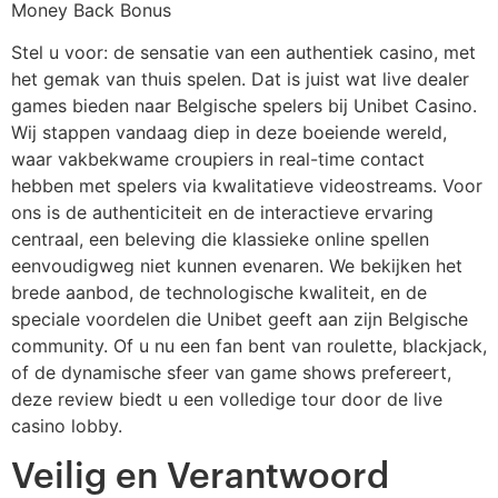
Stel u voor: de sensatie van een authentiek casino, met
het gemak van thuis spelen. Dat is juist wat live dealer
games bieden naar Belgische spelers bij Unibet Casino.
Wij stappen vandaag diep in deze boeiende wereld,
waar vakbekwame croupiers in real-time contact
hebben met spelers via kwalitatieve videostreams. Voor
ons is de authenticiteit en de interactieve ervaring
centraal, een beleving die klassieke online spellen
eenvoudigweg niet kunnen evenaren. We bekijken het
brede aanbod, de technologische kwaliteit, en de
speciale voordelen die Unibet geeft aan zijn Belgische
community. Of u nu een fan bent van roulette, blackjack,
of de dynamische sfeer van game shows prefereert,
deze review biedt u een volledige tour door de live
casino lobby.
Veilig en Verantwoord