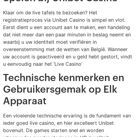
Klaar om de live tafels te bezoeken? Het
registratieproces via Unibet Casino is simpel en vlot.
Eerst dient u een account aan te maken, een handeling
dat niet meer dan een paar minuten in beslag neemt en
waarbij u uw identiteit moet verifiëren in
overeenstemming met de wetten van België. Wanneer
uw account is geactiveerd en u geld hebt gestort, vindt
u eenvoudig naar het ‘Live Casino’
Technische kenmerken en
Gebruikersgemak op Elk
Apparaat
Een vloeiende technische ervaring is de fundament van
ieder goed live casino, en hier excelleert Unibet
bovenuit. De games starten snel en worden