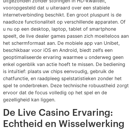
uitgezonden zonder storingen in HD-kwaliteit,
vooropgesteld dat u uiteraard over een stabiele
internetverbinding beschikt. Een groot pluspunt is de
naadloze functionaliteit op verschillende apparaten. Of
u nu op een desktop, laptop, tablet of smartphone
speelt, de live dealer games passen zich moeiteloos aan
het schermformaat aan. De mobiele app van Unibet,
beschikbaar voor iOS en Android, biedt zelfs een
geoptimaliseerde ervaring waarmee u onderweg geen
enkel ogenblik van actie hoeft te missen. De bediening
is intuïtief: plaats uw chips eenvoudig, gebruik de
chatfunctie, en raadpleeg spelstatistieken zonder het
spel te onderbreken. Deze technische robuustheid zorgt
ervoor dat de focus volledig op het spel en de
gezelligheid kan liggen.
De Live Casino Ervaring:
Echtheid en Wisselwerking