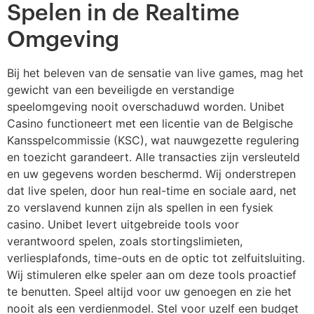
Spelen in de Realtime
Omgeving
Bij het beleven van de sensatie van live games, mag het
gewicht van een beveiligde en verstandige
speelomgeving nooit overschaduwd worden. Unibet
Casino functioneert met een licentie van de Belgische
Kansspelcommissie (KSC), wat nauwgezette regulering
en toezicht garandeert. Alle transacties zijn versleuteld
en uw gegevens worden beschermd. Wij onderstrepen
dat live spelen, door hun real-time en sociale aard, net
zo verslavend kunnen zijn als spellen in een fysiek
casino. Unibet levert uitgebreide tools voor
verantwoord spelen, zoals stortingslimieten,
verliesplafonds, time-outs en de optic tot zelfuitsluiting.
Wij stimuleren elke speler aan om deze tools proactief
te benutten. Speel altijd voor uw genoegen en zie het
nooit als een verdienmodel. Stel voor uzelf een budget