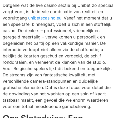
Datgene wat de live casino sectie bij Unibet zo speciaal
zorgt voor, is de ideale combinatie van realiteit en
vooruitgang
unibetscasino.eu
. Vanaf het moment dat u
een speeltafel binnengaat, voelt u zich in een stoffelijk
casino. De dealers – professioneel, vriendelijk en
geregeld meertalig – verwelkomen u persoonlijk en
begeleiden het partij op een vakkundige manier. De
interactie verloopt niet alleen via de chatfunctie; u
bekijkt de kaarten geschud en verdeeld, de schijf
ronddraaien, en verneemt de klanken van de studio.
Voor Belgische spelers lijkt dit bekend en toegankelijk.
De streams zijn van fantastische kwaliteit, met
verschillende camera-standpunten en duidelijke
grafische elementen. Dat is deze focus voor detail die
de opwinding van het wachten op een spin of kaart
tastbaar maakt, een gevoel die we enorm waarderen
voor een totaal meeslepende gamebeleving.