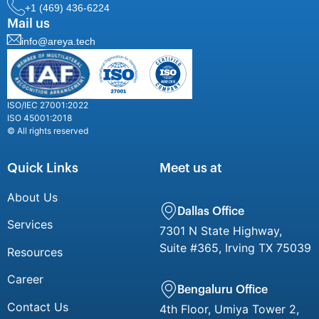
+1 (469) 436-6224
Mail us
info@areya.tech
ISO/IEC 27001:2022
ISO 45001:2018
© All rights reserved
Quick Links
Meet us at
About Us
Dallas Office
Services
7301 N State Highway,
Suite #365, Irving TX 75039
Resources
Career
Bengaluru Office
Contact Us
4th Floor, Umiya Tower 2,