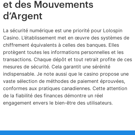
et des Mouvements
d’Argent
La sécurité numérique est une priorité pour Lolospin
Casino. L’établissement met en œuvre des systèmes de
chiffrement équivalents à celles des banques. Elles
protègent toutes les informations personnelles et les
transactions. Chaque dépôt et tout retrait profite de ces
mesures de sécurité. Cela garantit une sérénité
indispensable. Je note aussi que le casino propose une
vaste sélection de méthodes de paiement éprouvées,
conformes aux pratiques canadiennes. Cette attention
de la fiabilité des finances démontre un réel
engagement envers le bien-être des utilisateurs.