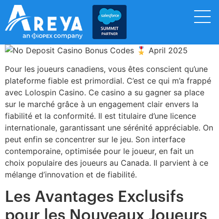
Pour les joueurs canadiens, vous êtes conscient qu’une
plateforme fiable est primordial. C’est ce qui m’a frappé
avec Lolospin Casino. Ce casino a su gagner sa place
sur le marché grâce à un engagement clair envers la
fiabilité et la conformité. Il est titulaire d’une licence
internationale, garantissant une sérénité appréciable. On
peut enfin se concentrer sur le jeu. Son interface
contemporaine, optimisée pour le joueur, en fait un
choix populaire des joueurs au Canada. Il parvient à ce
mélange d’innovation et de fiabilité.
Les Avantages Exclusifs
pour les Nouveaux Joueurs