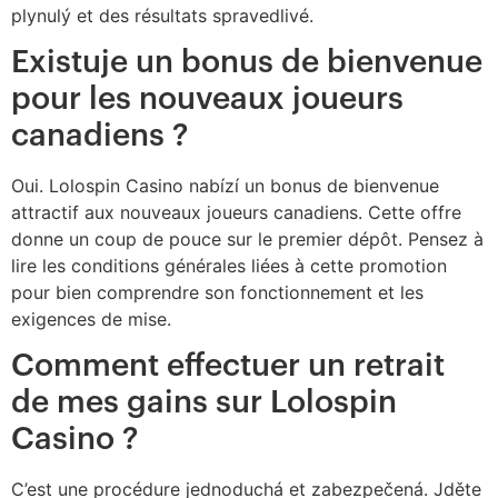
plynulý et des résultats spravedlivé.
Existuje un bonus de bienvenue
pour les nouveaux joueurs
canadiens ?
Oui. Lolospin Casino nabízí un bonus de bienvenue
attractif aux nouveaux joueurs canadiens. Cette offre
donne un coup de pouce sur le premier dépôt. Pensez à
lire les conditions générales liées à cette promotion
pour bien comprendre son fonctionnement et les
exigences de mise.
Comment effectuer un retrait
de mes gains sur Lolospin
Casino ?
C’est une procédure jednoduchá et zabezpečená. Jděte