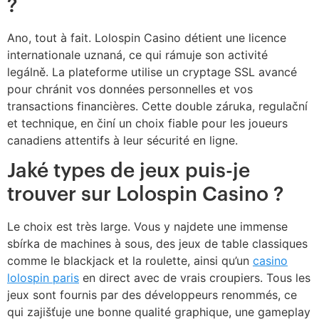
?
Ano, tout à fait. Lolospin Casino détient une licence
internationale uznaná, ce qui rámuje son activité
legálně. La plateforme utilise un cryptage SSL avancé
pour chránit vos données personnelles et vos
transactions financières. Cette double záruka, regulační
et technique, en činí un choix fiable pour les joueurs
canadiens attentifs à leur sécurité en ligne.
Jaké types de jeux puis-je
trouver sur Lolospin Casino ?
Le choix est très large. Vous y najdete une immense
sbírka de machines à sous, des jeux de table classiques
comme le blackjack et la roulette, ainsi qu’un
casino
lolospin paris
en direct avec de vrais croupiers. Tous les
jeux sont fournis par des développeurs renommés, ce
qui zajišťuje une bonne qualité graphique, une gameplay