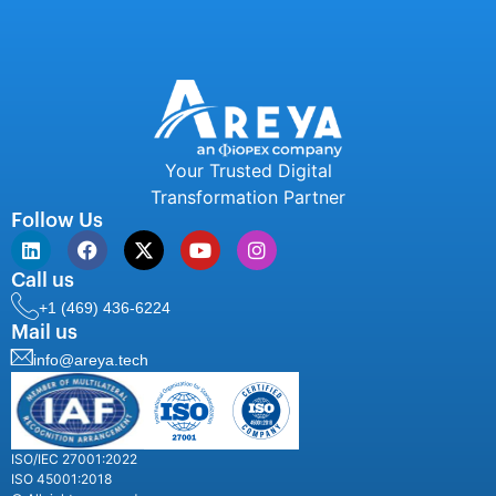
Your Trusted Digital
Transformation Partner
Follow Us
Call us
+1 (469) 436-6224
Mail us
info@areya.tech
ISO/IEC 27001:2022
ISO 45001:2018