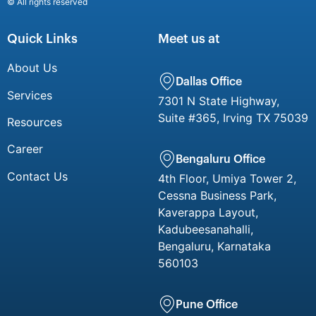
© All rights reserved
Quick Links
Meet us at
About Us
Dallas Office
Services
7301 N State Highway,
Suite #365, Irving TX 75039
Resources
Career
Bengaluru Office
Contact Us
4th Floor, Umiya Tower 2,
Cessna Business Park,
Kaverappa Layout,
Kadubeesanahalli,
Bengaluru, Karnataka
560103
Pune Office