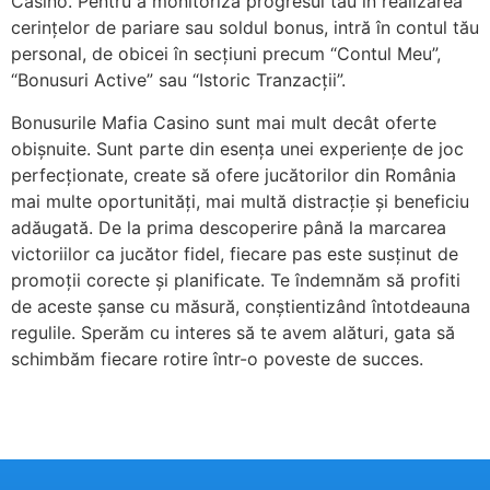
Casino. Pentru a monitoriza progresul tău în realizarea
cerințelor de pariare sau soldul bonus, intră în contul tău
personal, de obicei în secțiuni precum “Contul Meu”,
“Bonusuri Active” sau “Istoric Tranzacții”.
Bonusurile Mafia Casino sunt mai mult decât oferte
obișnuite. Sunt parte din esența unei experiențe de joc
perfecționate, create să ofere jucătorilor din România
mai multe oportunități, mai multă distracție și beneficiu
adăugată. De la prima descoperire până la marcarea
victoriilor ca jucător fidel, fiecare pas este susținut de
promoții corecte și planificate. Te îndemnăm să profiti
de aceste șanse cu măsură, conștientizând întotdeauna
regulile. Sperăm cu interes să te avem alături, gata să
schimbăm fiecare rotire într-o poveste de succes.