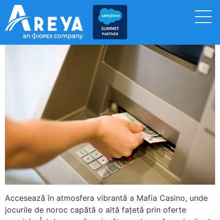
Accesează în atmosfera vibrantă a Mafia Casino, unde
jocurile de noroc capătă o altă fațetă prin oferte