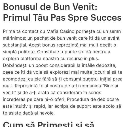
Bonusul de Bun Venit:
Primul Tău Pas Spre Succes
Prima ta contact cu Mafia Casino pornește cu un semn
mărinimos: un pachet de bun venit care îți dă un avânt
substanțial. Acest bonus reprezintă mai mult decât o
simplă politețe. Constituie o punte solidă pentru a
explora platforma noastră cu resurse în plus.
Dobândești un boost considerabil la întâile depozite,
ceea ce îți dă voie să explorezi mai multe jocuri și să te
acomodezi cu ele fără să-ți consumi bugetul inițial prea
mult. Reprezintă felul nostru de a-ți comunica “Bine ai
venit!” și de a-ți arăta că considerăm în serios
încrederea pe care ni-o oferi. Procedura de deblocare
este intuitiv și rapid, iar echipa de suport este acolo să
te asiste dacă ai nevoie.
Cum să Primești și să