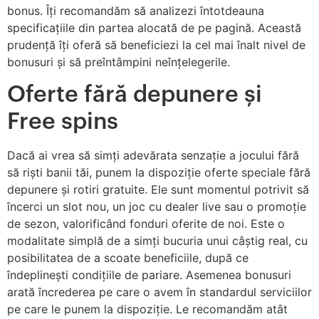
bonus. Îți recomandăm să analizezi întotdeauna
specificațiile din partea alocată de pe pagină. Această
prudență îți oferă să beneficiezi la cel mai înalt nivel de
bonusuri și să preîntâmpini neînțelegerile.
Oferte fără depunere și
Free spins
Dacă ai vrea să simți adevărata senzație a jocului fără
să riști banii tăi, punem la dispoziție oferte speciale fără
depunere și rotiri gratuite. Ele sunt momentul potrivit să
încerci un slot nou, un joc cu dealer live sau o promoție
de sezon, valorificând fonduri oferite de noi. Este o
modalitate simplă de a simți bucuria unui câștig real, cu
posibilitatea de a scoate beneficiile, după ce
îndeplinești condițiile de pariare. Asemenea bonusuri
arată încrederea pe care o avem în standardul serviciilor
pe care le punem la dispoziție. Le recomandăm atât