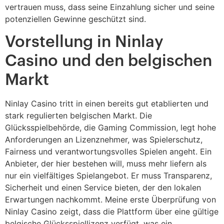
vertrauen muss, dass seine Einzahlung sicher und seine
potenziellen Gewinne geschützt sind.
Vorstellung in Ninlay
Casino und den belgischen
Markt
Ninlay Casino tritt in einen bereits gut etablierten und
stark regulierten belgischen Markt. Die
Glücksspielbehörde, die Gaming Commission, legt hohe
Anforderungen an Lizenznehmer, was Spielerschutz,
Fairness und verantwortungsvolles Spielen angeht. Ein
Anbieter, der hier bestehen will, muss mehr liefern als
nur ein vielfältiges Spielangebot. Er muss Transparenz,
Sicherheit und einen Service bieten, der den lokalen
Erwartungen nachkommt. Meine erste Überprüfung von
Ninlay Casino zeigt, dass die Plattform über eine gültige
belgische Glücksspiellizenz verfügt, was ein