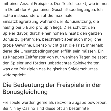
mit einer Anzahl Freispiele. Der Teufel steckt, wie immer,
im Detail der Allgemeinen Geschäftsbedingungen. Ich
achte insbesondere auf die maximale
Einsatzbegrenzung während der Bonusnutzung, die
häufig bei 5 Euro pro Spin liegt. Dies schützt den
Spieler davor, durch einen hohen Einsatz den ganzen
Bonus zu gefährden, beschränkt aber auch mögliche
große Gewinne. Ebenso wichtig ist die Frist, innerhalb
derer die Umsatzbedingungen erfüllt sein müssen. Ein
zu knappes Zeitfenster von nur wenigen Tagen belastet
den Spieler und fördert unbedachtes Spielverhalten,
was den Prinzipien des belgischen Spielerschutzes
widerspricht.
Die Bedeutung der Freispiele in der
Bonusgleichung
Freispiele werden gerne als reizvolle Zugabe beworben.
Bei Ninlay Casino sind diese oft an bestimmte