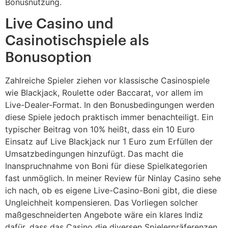
Bonusnutzung.
Live Casino und
Casinotischspiele als
Bonusoption
Zahlreiche Spieler ziehen vor klassische Casinospiele
wie Blackjack, Roulette oder Baccarat, vor allem im
Live-Dealer-Format. In den Bonusbedingungen werden
diese Spiele jedoch praktisch immer benachteiligt. Ein
typischer Beitrag von 10% heißt, dass ein 10 Euro
Einsatz auf Live Blackjack nur 1 Euro zum Erfüllen der
Umsatzbedingungen hinzufügt. Das macht die
Inanspruchnahme von Boni für diese Spielkategorien
fast unmöglich. In meiner Review für Ninlay Casino sehe
ich nach, ob es eigene Live-Casino-Boni gibt, die diese
Ungleichheit kompensieren. Das Vorliegen solcher
maßgeschneiderten Angebote wäre ein klares Indiz
dafür, dass das Casino die diversen Spielerpräferenzen