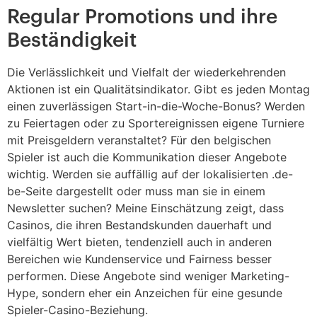
Regular Promotions und ihre
Beständigkeit
Die Verlässlichkeit und Vielfalt der wiederkehrenden
Aktionen ist ein Qualitätsindikator. Gibt es jeden Montag
einen zuverlässigen Start-in-die-Woche-Bonus? Werden
zu Feiertagen oder zu Sportereignissen eigene Turniere
mit Preisgeldern veranstaltet? Für den belgischen
Spieler ist auch die Kommunikation dieser Angebote
wichtig. Werden sie auffällig auf der lokalisierten .de-
be-Seite dargestellt oder muss man sie in einem
Newsletter suchen? Meine Einschätzung zeigt, dass
Casinos, die ihren Bestandskunden dauerhaft und
vielfältig Wert bieten, tendenziell auch in anderen
Bereichen wie Kundenservice und Fairness besser
performen. Diese Angebote sind weniger Marketing-
Hype, sondern eher ein Anzeichen für eine gesunde
Spieler-Casino-Beziehung.