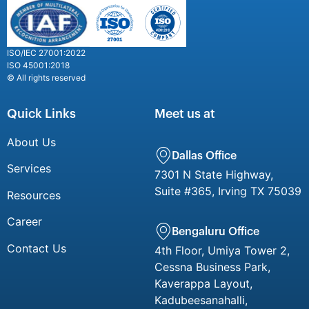
ISO/IEC 27001:2022
ISO 45001:2018
© All rights reserved
Quick Links
Meet us at
About Us
Dallas Office
Services
7301 N State Highway,
Suite #365, Irving TX 75039
Resources
Career
Bengaluru Office
Contact Us
4th Floor, Umiya Tower 2,
Cessna Business Park,
Kaverappa Layout,
Kadubeesanahalli,