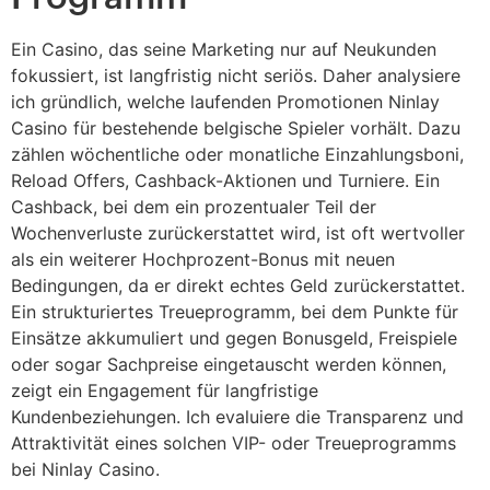
Ein Casino, das seine Marketing nur auf Neukunden
fokussiert, ist langfristig nicht seriös. Daher analysiere
ich gründlich, welche laufenden Promotionen Ninlay
Casino für bestehende belgische Spieler vorhält. Dazu
zählen wöchentliche oder monatliche Einzahlungsboni,
Reload Offers, Cashback-Aktionen und Turniere. Ein
Cashback, bei dem ein prozentualer Teil der
Wochenverluste zurückerstattet wird, ist oft wertvoller
als ein weiterer Hochprozent-Bonus mit neuen
Bedingungen, da er direkt echtes Geld zurückerstattet.
Ein strukturiertes Treueprogramm, bei dem Punkte für
Einsätze akkumuliert und gegen Bonusgeld, Freispiele
oder sogar Sachpreise eingetauscht werden können,
zeigt ein Engagement für langfristige
Kundenbeziehungen. Ich evaluiere die Transparenz und
Attraktivität eines solchen VIP- oder Treueprogramms
bei Ninlay Casino.