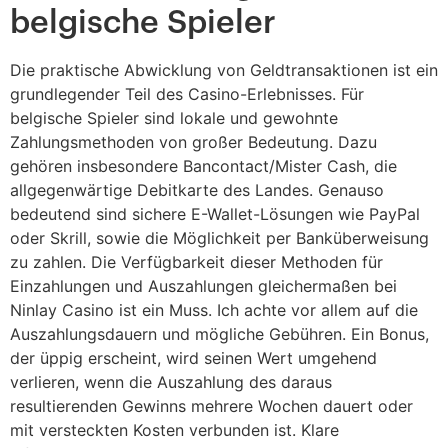
belgische Spieler
Die praktische Abwicklung von Geldtransaktionen ist ein
grundlegender Teil des Casino-Erlebnisses. Für
belgische Spieler sind lokale und gewohnte
Zahlungsmethoden von großer Bedeutung. Dazu
gehören insbesondere Bancontact/Mister Cash, die
allgegenwärtige Debitkarte des Landes. Genauso
bedeutend sind sichere E-Wallet-Lösungen wie PayPal
oder Skrill, sowie die Möglichkeit per Banküberweisung
zu zahlen. Die Verfügbarkeit dieser Methoden für
Einzahlungen und Auszahlungen gleichermaßen bei
Ninlay Casino ist ein Muss. Ich achte vor allem auf die
Auszahlungsdauern und mögliche Gebühren. Ein Bonus,
der üppig erscheint, wird seinen Wert umgehend
verlieren, wenn die Auszahlung des daraus
resultierenden Gewinns mehrere Wochen dauert oder
mit versteckten Kosten verbunden ist. Klare