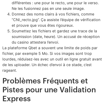
différentes : une pour le recto, une pour le verso.
Ne les fusionnez pas en une seule image.
Donnez des noms clairs à vos fichiers, comme
“CNI_recto.jpg”. Ça assiste l’équipe de vérification
et prouve que vous êtes rigoureux.
Soumettez les fichiers et gardez une trace de la
soumission (date, heure). Un accusé de réception
du casino attestera l’envoi.
La plateforme Qbet a souvent une limite de poids par
fichier, par exemple 5 Mo. Si vos images sont trop
lourdes, réduisez-les avec un outil en ligne gratuit avant
de les uploader. Un échec d’envoi à ce stade, c’est
rageant.
Problèmes Fréquents et
Pistes pour une Validation
Express