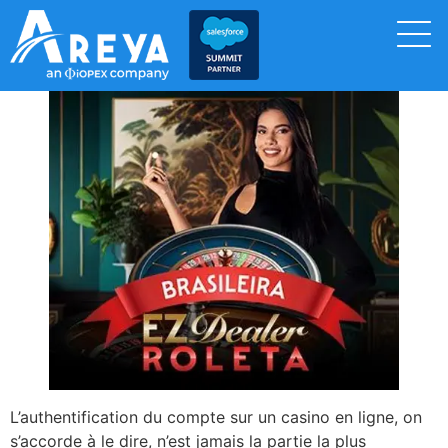
L’authentification du compte sur un casino en ligne, on
s’accorde à le dire, n’est jamais la partie la plus