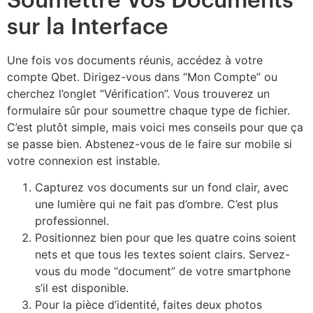
Soumettre Vos Documents
sur la Interface
Une fois vos documents réunis, accédez à votre
compte Qbet. Dirigez-vous dans “Mon Compte” ou
cherchez l’onglet “Vérification”. Vous trouverez un
formulaire sûr pour soumettre chaque type de fichier.
C’est plutôt simple, mais voici mes conseils pour que ça
se passe bien. Abstenez-vous de le faire sur mobile si
votre connexion est instable.
Capturez vos documents sur un fond clair, avec
une lumière qui ne fait pas d’ombre. C’est plus
professionnel.
Positionnez bien pour que les quatre coins soient
nets et que tous les textes soient clairs. Servez-
vous du mode “document” de votre smartphone
s’il est disponible.
Pour la pièce d’identité, faites deux photos