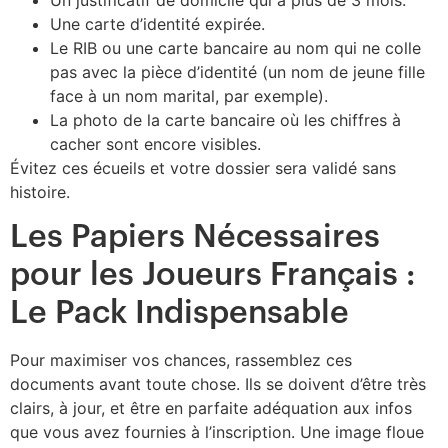
Un justificatif de domicile qui a plus de 3 mois.
Une carte d’identité expirée.
Le RIB ou une carte bancaire au nom qui ne colle
pas avec la pièce d’identité (un nom de jeune fille
face à un nom marital, par exemple).
La photo de la carte bancaire où les chiffres à
cacher sont encore visibles.
Évitez ces écueils et votre dossier sera validé sans
histoire.
Les Papiers Nécessaires
pour les Joueurs Français :
Le Pack Indispensable
Pour maximiser vos chances, rassemblez ces
documents avant toute chose. Ils se doivent d’être très
clairs, à jour, et être en parfaite adéquation aux infos
que vous avez fournies à l’inscription. Une image floue