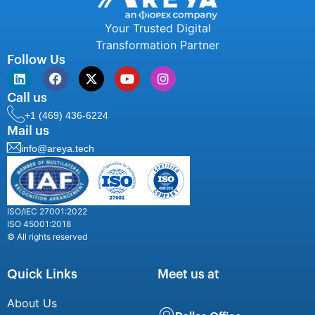
Your Trusted Digital
Transformation Partner
Follow Us
Call us
+1 (469) 436-6224
Mail us
info@areya.tech
ISO/IEC 27001:2022
ISO 45001:2018
© All rights reserved
Quick Links
Meet us at
About Us