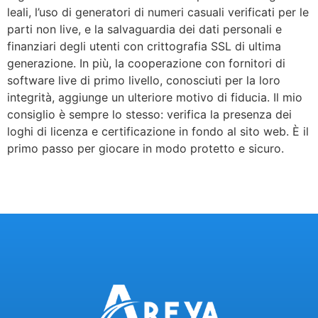
leali, l’uso di generatori di numeri casuali verificati per le
parti non live, e la salvaguardia dei dati personali e
finanziari degli utenti con crittografia SSL di ultima
generazione. In più, la cooperazione con fornitori di
software live di primo livello, conosciuti per la loro
integrità, aggiunge un ulteriore motivo di fiducia. Il mio
consiglio è sempre lo stesso: verifica la presenza dei
loghi di licenza e certificazione in fondo al sito web. È il
primo passo per giocare in modo protetto e sicuro.