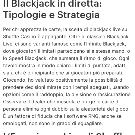
Il Blackjack in diretta:
Tipologie e Strategia
Per chi apprezza le carte, la scelta di blackjack live su
Shuffle Casino è appagante. Oltre al classico Blackjack
Live, ci sono varianti famose come l’Infinite Blackjack,
dove giocatori illimitati partecipano alla stessa mano, o
lo Speed Blackjack, che aumenta il ritmo di gioco. Ogni
tavolo mostra in modo chiaro i limiti di puntata, adatti
sia a chi è principiante che ai giocatori più preparati.
Giocando, ho valutato positivamente la possibilità di
prendere decisioni mirate con i tempi adeguati, usando
opzioni come il raddoppio, la divisione o l’assicurazione.
Osservare il dealer che mescola e porge le carte di
persona elimina ogni dubbio sulla aleatorietà del gioco.
È un fattore di fiducia che i software RNG, anche se
omologati, non sono in grado di eguagliare.