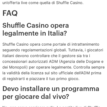
un’offerta live come quella di Shuffle Casino.
FAQ
Shuffle Casino opera
legalmente in Italia?
Shuffle Casino opera come portale di intrattenimento
seguendo regolamentazioni globali. Tuttavia, i giocatori
italiani devono controllare che il gestore sia tra i
concessionari autorizzati ADM (Agenzia delle Dogane e
dei Monopoli) per operare legalmente. Controlla sempre
la validità della licenza sul sito ufficiale dell’ADM prima
di registrarti e piazzare il tuo primo gioco.
Devo installare un programma
per giocare dal vivo?