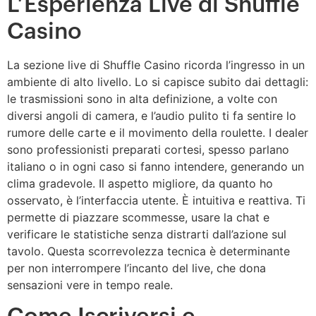
L’Esperienza Live di Shuffle
Casino
La sezione live di Shuffle Casino ricorda l’ingresso in un
ambiente di alto livello. Lo si capisce subito dai dettagli:
le trasmissioni sono in alta definizione, a volte con
diversi angoli di camera, e l’audio pulito ti fa sentire lo
rumore delle carte e il movimento della roulette. I dealer
sono professionisti preparati cortesi, spesso parlano
italiano o in ogni caso si fanno intendere, generando un
clima gradevole. Il aspetto migliore, da quanto ho
osservato, è l’interfaccia utente. È intuitiva e reattiva. Ti
permette di piazzare scommesse, usare la chat e
verificare le statistiche senza distrarti dall’azione sul
tavolo. Questa scorrevolezza tecnica è determinante
per non interrompere l’incanto del live, che dona
sensazioni vere in tempo reale.