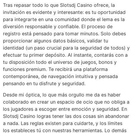
Tras repasar todo lo que Slotsdj Casino ofrece, la
invitación es evidente y interesante: es tu oportunidad
para integrarte en una comunidad donde el lema es la
diversión responsable y confiable. El proceso de
registro está pensado para tomar minutos. Solo debes
proporcionar algunos datos básicos, validar tu
identidad (un paso crucial para la seguridad de todos) y
efectuar tu primer depósito. Al instante, contarás con a
tu disposición todo el universo de juegos, bonos y
funciones premium. Te recibirá una plataforma
contemporánea, de navegación intuitiva y pensada
pensando en tu disfrute y seguridad.
Desde mi óptica, lo que más orgullo me da es haber
colaborado en crear un espacio de ocio que no obliga a
los jugadores a escoger entre emoción y seguridad. En
Slotsdj Casino logras tener las dos cosas sin abandonar
a nada. Las reglas existen para cuidarte, y los límites
los estableces tú con nuestras herramientas. Lo demás