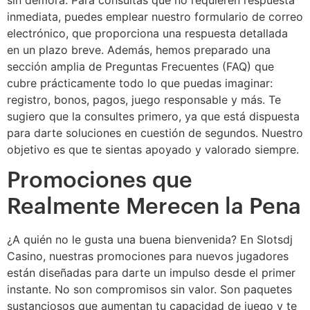
inmediata, puedes emplear nuestro formulario de correo
electrónico, que proporciona una respuesta detallada
en un plazo breve. Además, hemos preparado una
sección amplia de Preguntas Frecuentes (FAQ) que
cubre prácticamente todo lo que puedas imaginar:
registro, bonos, pagos, juego responsable y más. Te
sugiero que la consultes primero, ya que está dispuesta
para darte soluciones en cuestión de segundos. Nuestro
objetivo es que te sientas apoyado y valorado siempre.
Promociones que
Realmente Merecen la Pena
¿A quién no le gusta una buena bienvenida? En Slotsdj
Casino, nuestras promociones para nuevos jugadores
están diseñadas para darte un impulso desde el primer
instante. No son compromisos sin valor. Son paquetes
sustanciosos que aumentan tu capacidad de juego y te