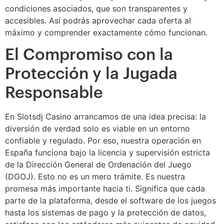
condiciones asociados, que son transparentes y
accesibles. Así podrás aprovechar cada oferta al
máximo y comprender exactamente cómo funcionan.
El Compromiso con la
Protección y la Jugada
Responsable
En Slotsdj Casino arrancamos de una idea precisa: la
diversión de verdad solo es viable en un entorno
confiable y regulado. Por eso, nuestra operación en
España funciona bajo la licencia y supervisión estricta
de la Dirección General de Ordenación del Juego
(DGOJ). Esto no es un mero trámite. Es nuestra
promesa más importante hacia ti. Significa que cada
parte de la plataforma, desde el software de los juegos
hasta los sistemas de pago y la protección de datos,