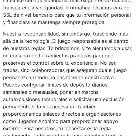
satisface con los estándares más exigentes de equidad,
transparencia y seguridad informática. Usamos cifrado
SSL de nivel bancario para que tu información personal
y financiera se mantenga siempre protegida.
Nuestra responsabilidad, sin embargo, trasciende más
allá de la tecnología. El juego responsable es el centro
de nuestras reglas. Te brindamos, y te alentamos a usar,
un conjunto de herramientas prácticas para que
preserves el control sobre tu experiencia. No son
trabas, sino colaboradores que aseguran que el juego
permanezca siendo un pasatiempo constructivo.
Puedes configurar límites de depósito diarios,
semanales o mensuales, poner en marcha
autoexclusiones temporales o solicitar una exclusión
permanente si lo ves necesario. También
proporcionamos enlaces directos a organizaciones
como Jugador Anónimo para proporcionar apoyo
externo. Para nosotros, tu bienestar es la regla
fundamental, la base sobre la que se edifica todo lo