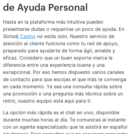
de Ayuda Personal
Hasta en la plataforma más intuitiva pueden
presentarse dudas o requerirse un poco de ayuda. En
Slotsdj
Casino
no estás solo. Nuestro servicio de
atención al cliente funciona como tu red de apoyo,
preparado para ayudarte de forma ágil, amable y
eficaz. Considero que un buen soporte marca la
diferencia entre una experiencia buena y una
excepcional. Por eso hemos dispuesto varios canales
de contacto para que escojas el que más te convenga
en cada momento. Ya sea una consulta rápida sobre
una promoción o una pregunta más técnica sobre un
retiro, nuestro equipo está aquí para ti.
La opción más rápida es el chat en vivo, disponible
durante muchas horas al día. Te comunicas al instante
con un agente especializado que te asistirá en español
sin demora. Para consultas que no requieren respuesta