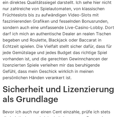
ein direktes Qualitätssiegel darstellt. Ich sehe hier nicht
nur zahlreiche von Spielautomaten, von klassischen
Früchteslots bis zu aufwändigen Video-Slots mit
faszinierenden Grafiken und fesselnden Bonusrunden,
sondern auch eine umfassende Live-Casino-Lobby. Dort
darf ich mich an authentische Dealer an realen Tischen
begeben und Roulette, Blackjack oder Baccarat in
Echtzeit spielen. Die Vielfalt stellt sicher dafür, dass für
jede Gemütslage und jedes Budget das richtige Spiel
vorhanden ist, und die gerechten Gewinnchancen der
lizenzierten Spiele verleihen mir das beruhigende
Gefühl, dass mein Geschick wirklich in meinen
persönlichen Händen verankert ist.
Sicherheit und Lizenzierung
als Grundlage
Bevor ich auch nur einen Cent einzahle, prüfe ich stets