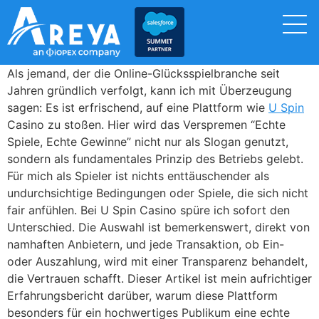
Als jemand, der die Online-Glücksspielbranche seit
Jahren gründlich verfolgt, kann ich mit Überzeugung
sagen: Es ist erfrischend, auf eine Plattform wie
U Spin
Casino zu stoßen. Hier wird das Verspremen “Echte
Spiele, Echte Gewinne” nicht nur als Slogan genutzt,
sondern als fundamentales Prinzip des Betriebs gelebt.
Für mich als Spieler ist nichts enttäuschender als
undurchsichtige Bedingungen oder Spiele, die sich nicht
fair anfühlen. Bei U Spin Casino spüre ich sofort den
Unterschied. Die Auswahl ist bemerkenswert, direkt von
namhaften Anbietern, und jede Transaktion, ob Ein-
oder Auszahlung, wird mit einer Transparenz behandelt,
die Vertrauen schafft. Dieser Artikel ist mein aufrichtiger
Erfahrungsbericht darüber, warum diese Plattform
besonders für ein hochwertiges Publikum eine echte