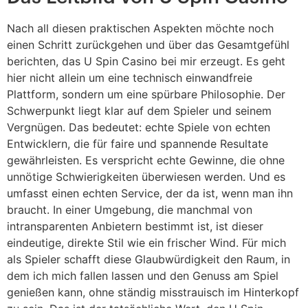
Nach all diesen praktischen Aspekten möchte noch
einen Schritt zurückgehen und über das Gesamtgefühl
berichten, das U Spin Casino bei mir erzeugt. Es geht
hier nicht allein um eine technisch einwandfreie
Plattform, sondern um eine spürbare Philosophie. Der
Schwerpunkt liegt klar auf dem Spieler und seinem
Vergnügen. Das bedeutet: echte Spiele von echten
Entwicklern, die für faire und spannende Resultate
gewährleisten. Es verspricht echte Gewinne, die ohne
unnötige Schwierigkeiten überwiesen werden. Und es
umfasst einen echten Service, der da ist, wenn man ihn
braucht. In einer Umgebung, die manchmal von
intransparenten Anbietern bestimmt ist, ist dieser
eindeutige, direkte Stil wie ein frischer Wind. Für mich
als Spieler schafft diese Glaubwürdigkeit den Raum, in
dem ich mich fallen lassen und den Genuss am Spiel
genießen kann, ohne ständig misstrauisch im Hinterkopf