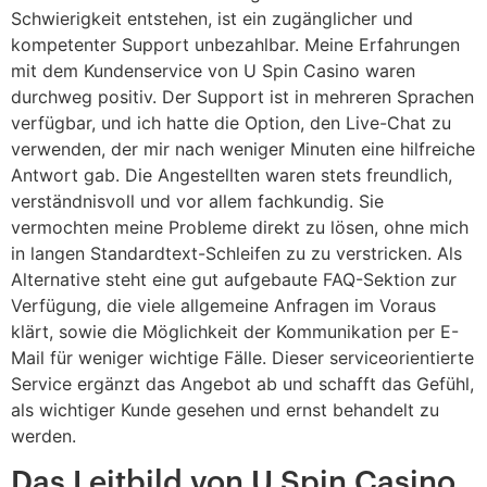
Schwierigkeit entstehen, ist ein zugänglicher und
kompetenter Support unbezahlbar. Meine Erfahrungen
mit dem Kundenservice von U Spin Casino waren
durchweg positiv. Der Support ist in mehreren Sprachen
verfügbar, und ich hatte die Option, den Live-Chat zu
verwenden, der mir nach weniger Minuten eine hilfreiche
Antwort gab. Die Angestellten waren stets freundlich,
verständnisvoll und vor allem fachkundig. Sie
vermochten meine Probleme direkt zu lösen, ohne mich
in langen Standardtext-Schleifen zu zu verstricken. Als
Alternative steht eine gut aufgebaute FAQ-Sektion zur
Verfügung, die viele allgemeine Anfragen im Voraus
klärt, sowie die Möglichkeit der Kommunikation per E-
Mail für weniger wichtige Fälle. Dieser serviceorientierte
Service ergänzt das Angebot ab und schafft das Gefühl,
als wichtiger Kunde gesehen und ernst behandelt zu
werden.
Das Leitbild von U Spin Casino