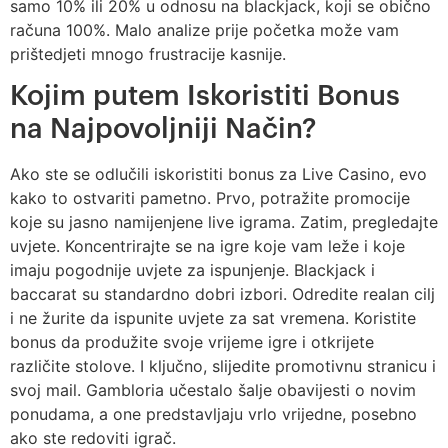
samo 10% ili 20% u odnosu na blackjack, koji se obično
računa 100%. Malo analize prije početka može vam
prištedjeti mnogo frustracije kasnije.
Kojim putem Iskoristiti Bonus
na Najpovoljniji Način?
Ako ste se odlučili iskoristiti bonus za Live Casino, evo
kako to ostvariti pametno. Prvo, potražite promocije
koje su jasno namijenjene live igrama. Zatim, pregledajte
uvjete. Koncentrirajte se na igre koje vam leže i koje
imaju pogodnije uvjete za ispunjenje. Blackjack i
baccarat su standardno dobri izbori. Odredite realan cilj
i ne žurite da ispunite uvjete za sat vremena. Koristite
bonus da produžite svoje vrijeme igre i otkrijete
različite stolove. I ključno, slijedite promotivnu stranicu i
svoj mail. Gambloria učestalo šalje obavijesti o novim
ponudama, a one predstavljaju vrlo vrijedne, posebno
ako ste redoviti igrač.