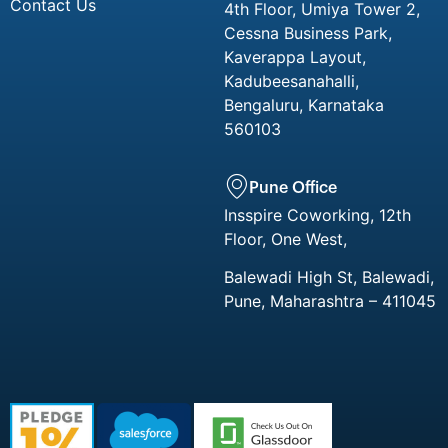
Contact Us
4th Floor, Umiya Tower 2,
Cessna Business Park,
Kaverappa Layout,
Kadubeesanahalli,
Bengaluru, Karnataka
560103
Pune Office
Insspire Coworking, 12th
Floor, One West,
Balewadi High St, Balewadi,
Pune, Maharashtra – 411045