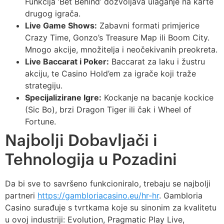
Funkcija ‘Bet Behind’ dozvoljava ulaganje na karte
drugog igrača.
Live Game Shows:
Zabavni formati primjerice
Crazy Time, Gonzo’s Treasure Map ili Boom City.
Mnogo akcije, množitelja i neočekivanih preokreta.
Live Baccarat i Poker:
Baccarat za laku i žustru
akciju, te Casino Hold’em za igrače koji traže
strategiju.
Specijalizirane Igre:
Kockanje na bacanje kockice
(Sic Bo), brzi Dragon Tiger ili čak i Wheel of
Fortune.
Najbolji Dobavljači i
Tehnologija u Pozadini
Da bi sve to savršeno funkcioniralo, trebaju se najbolji
partneri
https://gambloriacasino.eu/hr-hr
. Gambloria
Casino surađuje s tvrtkama koje su sinonim za kvalitetu
u ovoj industriji: Evolution, Pragmatic Play Live,