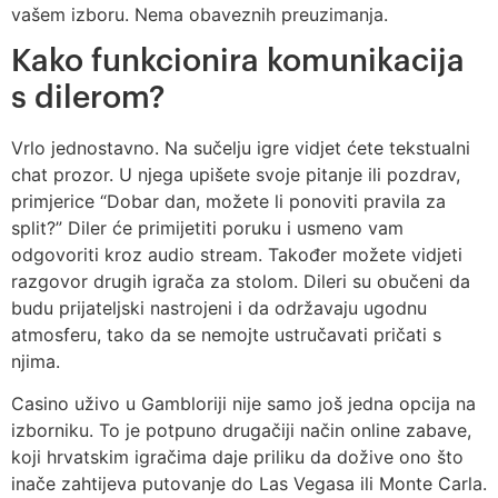
vašem izboru. Nema obaveznih preuzimanja.
Kako funkcionira komunikacija
s dilerom?
Vrlo jednostavno. Na sučelju igre vidjet ćete tekstualni
chat prozor. U njega upišete svoje pitanje ili pozdrav,
primjerice “Dobar dan, možete li ponoviti pravila za
split?” Diler će primijetiti poruku i usmeno vam
odgovoriti kroz audio stream. Također možete vidjeti
razgovor drugih igrača za stolom. Dileri su obučeni da
budu prijateljski nastrojeni i da održavaju ugodnu
atmosferu, tako da se nemojte ustručavati pričati s
njima.
Casino uživo u Gambloriji nije samo još jedna opcija na
izborniku. To je potpuno drugačiji način online zabave,
koji hrvatskim igračima daje priliku da dožive ono što
inače zahtijeva putovanje do Las Vegasa ili Monte Carla.