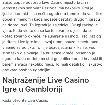
Zašto uopće odabrati Live Casino mjesto brzih i
jednostavnih slotova? Razloga ima nekoliko. Prvi je
ljudski kontakt. Ima nešto ugodno u tome kada vas diler
dočeka imenom i kada možete čestitati drugom igraču
na dobroj ruci. To izgrađuje zajednicu. Drugi razlog je
vjera. Kada vidite da se karte stvarno dijele i da se
kotač stvarno okreće, ne sumnjate u ishod. Treći razlog
je ritam. Live igre imaju svoj ritam, pauze između rundi,
vrijeme za odluku. To nije bezosjećajno klikanje, već
strateško djelovanje. Za hrvatske igrače, posebno je
ugodno kada dođete na stol gdje diler koristi hrvatski ili
barem shvaća nekoliko riječi. To mali detalj koji iskustvo
pretvara osobno ugodnijim.
Najtraženije Live Casino
Igre u Gambloriji
Kada otvorite Live Casino