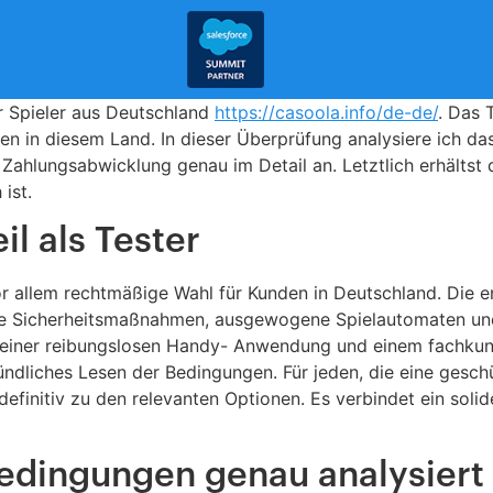
ür Spieler aus Deutschland
https://casoola.info/de-de/
. Das 
n in diesem Land. In dieser Überprüfung analysiere ich das
e Zahlungsabwicklung genau im Detail an. Letztlich erhältst 
ist.
il als Tester
r allem rechtmäßige Wahl für Kunden in Deutschland. Die 
nge Sicherheitsmaßnahmen, ausgewogene Spielautomaten und
l, einer reibungslosen Handy- Anwendung und einem fachku
ündliches Lesen der Bedingungen. Für jeden, die eine geschü
initiv zu den relevanten Optionen. Es verbindet ein solid
dingungen genau analysiert