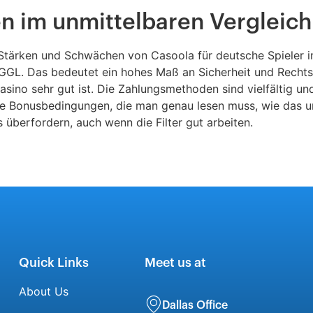
n im unmittelbaren Vergleich
 Stärken und Schwächen von Casoola für deutsche Spieler 
GL. Das bedeutet ein hohes Maß an Sicherheit und Rechtss
no sehr gut ist. Die Zahlungsmethoden sind vielfältig und 
ie Bonusbedingungen, die man genau lesen muss, wie das ung
überfordern, auch wenn die Filter gut arbeiten.
Quick Links
Meet us at
About Us
Dallas Office