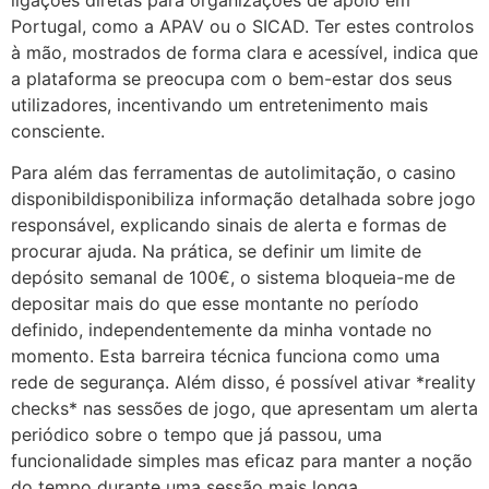
ligações diretas para organizações de apoio em
Portugal, como a APAV ou o SICAD. Ter estes controlos
à mão, mostrados de forma clara e acessível, indica que
a plataforma se preocupa com o bem-estar dos seus
utilizadores, incentivando um entretenimento mais
consciente.
Para além das ferramentas de autolimitação, o casino
disponibildisponibiliza informação detalhada sobre jogo
responsável, explicando sinais de alerta e formas de
procurar ajuda. Na prática, se definir um limite de
depósito semanal de 100€, o sistema bloqueia-me de
depositar mais do que esse montante no período
definido, independentemente da minha vontade no
momento. Esta barreira técnica funciona como uma
rede de segurança. Além disso, é possível ativar *reality
checks* nas sessões de jogo, que apresentam um alerta
periódico sobre o tempo que já passou, uma
funcionalidade simples mas eficaz para manter a noção
do tempo durante uma sessão mais longa.