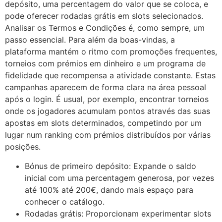
depósito, uma percentagem do valor que se coloca, e
pode oferecer rodadas grátis em slots selecionados.
Analisar os Termos e Condições é, como sempre, um
passo essencial. Para além da boas-vindas, a
plataforma mantém o ritmo com promoções frequentes,
torneios com prémios em dinheiro e um programa de
fidelidade que recompensa a atividade constante. Estas
campanhas aparecem de forma clara na área pessoal
após o login. É usual, por exemplo, encontrar torneios
onde os jogadores acumulam pontos através das suas
apostas em slots determinados, competindo por um
lugar num ranking com prémios distribuídos por várias
posições.
Bónus de primeiro depósito: Expande o saldo
inicial com uma percentagem generosa, por vezes
até 100% até 200€, dando mais espaço para
conhecer o catálogo.
Rodadas grátis: Proporcionam experimentar slots