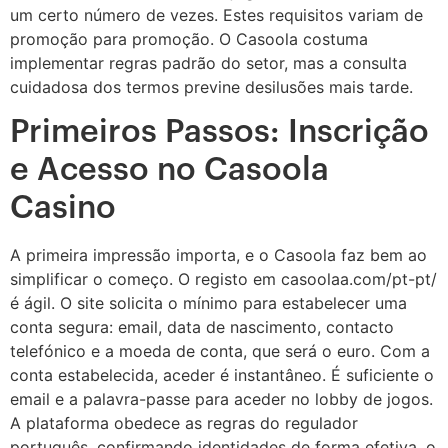
um certo número de vezes. Estes requisitos variam de
promoção para promoção. O Casoola costuma
implementar regras padrão do setor, mas a consulta
cuidadosa dos termos previne desilusões mais tarde.
Primeiros Passos: Inscrição
e Acesso no Casoola
Casino
A primeira impressão importa, e o Casoola faz bem ao
simplificar o começo. O registo em casoolaa.com/pt-pt/
é ágil. O site solicita o mínimo para estabelecer uma
conta segura: email, data de nascimento, contacto
telefónico e a moeda de conta, que será o euro. Com a
conta estabelecida, aceder é instantâneo. É suficiente o
email e a palavra-passe para aceder no lobby de jogos.
A plataforma obedece as regras do regulador
português, confirmando identidades de forma efetiva, o