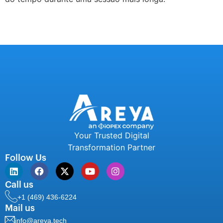
Your Trusted Digital
Transformation Partner
Follow Us
Call us
+1 (469) 436-6224
Mail us
info@areya.tech