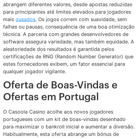
abrangem diferentes valores, desde apostas reduzidas
para principiantes até limites elevados para jogadores
mais
ousados
. Os jogos correm com suavidade, sem
falhas ou pausas, consequência de uma boa otimização
técnica. A parceria com grandes desenvolvedores de
software assegura variedade, mas também equidade. A
aleatoriedade dos resultados é garantida pelos
certificações de RNG (Random Number Generator) que
estes fornecedores exibem, um fator essencial para
qualquer jogador vigilante.
Oferta de Boas-Vindas e
Ofertas em Portugal
O Casoola Casino acolhe aos novos jogadores
portugueses com um kit de boas-vindas desenhado
para maximizar o bankroll inicial e aumentar a diversão.
Habitualmente, esta oferta abrange um bónus de