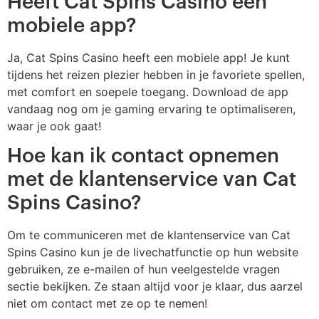
Heeft Cat Spins Casino een
mobiele app?
Ja, Cat Spins Casino heeft een mobiele app! Je kunt
tijdens het reizen plezier hebben in je favoriete spellen,
met comfort en soepele toegang. Download de app
vandaag nog om je gaming ervaring te optimaliseren,
waar je ook gaat!
Hoe kan ik contact opnemen
met de klantenservice van Cat
Spins Casino?
Om te communiceren met de klantenservice van Cat
Spins Casino kun je de livechatfunctie op hun website
gebruiken, ze e-mailen of hun veelgestelde vragen
sectie bekijken. Ze staan altijd voor je klaar, dus aarzel
niet om contact met ze op te nemen!