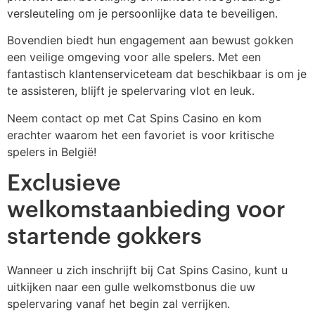
versleuteling om je persoonlijke data te beveiligen.
Bovendien biedt hun engagement aan bewust gokken
een veilige omgeving voor alle spelers. Met een
fantastisch klantenserviceteam dat beschikbaar is om je
te assisteren, blijft je spelervaring vlot en leuk.
Neem contact op met Cat Spins Casino en kom
erachter waarom het een favoriet is voor kritische
spelers in België!
Exclusieve
welkomstaanbieding voor
startende gokkers
Wanneer u zich inschrijft bij Cat Spins Casino, kunt u
uitkijken naar een gulle welkomstbonus die uw
spelervaring vanaf het begin zal verrijken.