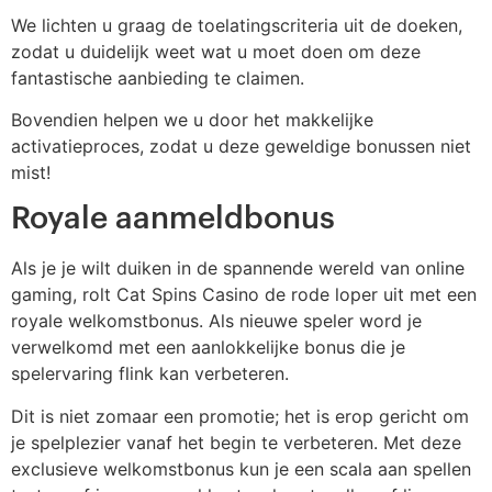
We lichten u graag de toelatingscriteria uit de doeken,
zodat u duidelijk weet wat u moet doen om deze
fantastische aanbieding te claimen.
Bovendien helpen we u door het makkelijke
activatieproces, zodat u deze geweldige bonussen niet
mist!
Royale aanmeldbonus
Als je je wilt duiken in de spannende wereld van online
gaming, rolt Cat Spins Casino de rode loper uit met een
royale welkomstbonus. Als nieuwe speler word je
verwelkomd met een aanlokkelijke bonus die je
spelervaring flink kan verbeteren.
Dit is niet zomaar een promotie; het is erop gericht om
je spelplezier vanaf het begin te verbeteren. Met deze
exclusieve welkomstbonus kun je een scala aan spellen