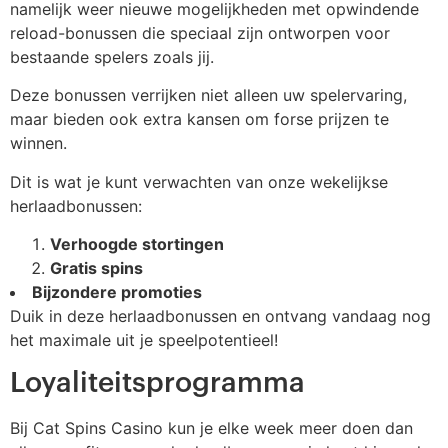
namelijk weer nieuwe mogelijkheden met opwindende
reload-bonussen die speciaal zijn ontworpen voor
bestaande spelers zoals jij.
Deze bonussen verrijken niet alleen uw spelervaring,
maar bieden ook extra kansen om forse prijzen te
winnen.
Dit is wat je kunt verwachten van onze wekelijkse
herlaadbonussen:
Verhoogde stortingen
Gratis spins
Bijzondere promoties
Duik in deze herlaadbonussen en ontvang vandaag nog
het maximale uit je speelpotentieel!
Loyaliteitsprogramma
Bij Cat Spins Casino kun je elke week meer doen dan