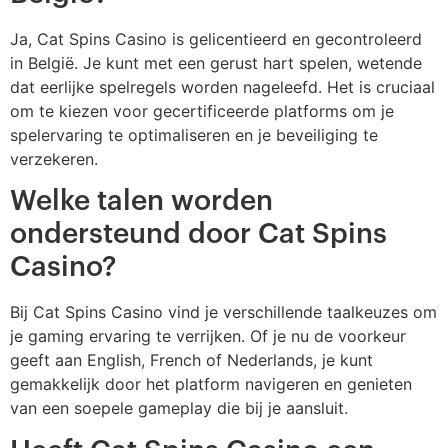
Ja, Cat Spins Casino is gelicentieerd en gecontroleerd
in België. Je kunt met een gerust hart spelen, wetende
dat eerlijke spelregels worden nageleefd. Het is cruciaal
om te kiezen voor gecertificeerde platforms om je
spelervaring te optimaliseren en je beveiliging te
verzekeren.
Welke talen worden
ondersteund door Cat Spins
Casino?
Bij Cat Spins Casino vind je verschillende taalkeuzes om
je gaming ervaring te verrijken. Of je nu de voorkeur
geeft aan English, French of Nederlands, je kunt
gemakkelijk door het platform navigeren en genieten
van een soepele gameplay die bij je aansluit.