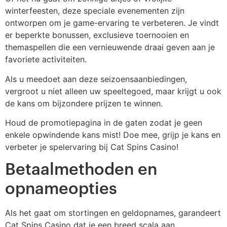
winterfeesten, deze speciale evenementen zijn
ontworpen om je game-ervaring te verbeteren. Je vindt
er beperkte bonussen, exclusieve toernooien en
themaspellen die een vernieuwende draai geven aan je
favoriete activiteiten.
Als u meedoet aan deze seizoensaanbiedingen,
vergroot u niet alleen uw speeltegoed, maar krijgt u ook
de kans om bijzondere prijzen te winnen.
Houd de promotiepagina in de gaten zodat je geen
enkele opwindende kans mist! Doe mee, grijp je kans en
verbeter je spelervaring bij Cat Spins Casino!
Betaalmethoden en
opnameopties
Als het gaat om stortingen en geldopnames, garandeert
Cat Spins Casino dat je een breed scala aan