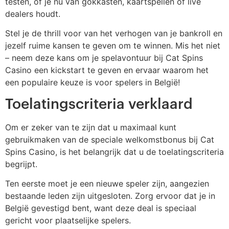
testen, of je nu van gokkasten, kaartspellen of live
dealers houdt.
Stel je de thrill voor van het verhogen van je bankroll en
jezelf ruime kansen te geven om te winnen. Mis het niet
– neem deze kans om je spelavontuur bij Cat Spins
Casino een kickstart te geven en ervaar waarom het
een populaire keuze is voor spelers in België!
Toelatingscriteria verklaard
Om er zeker van te zijn dat u maximaal kunt
gebruikmaken van de speciale welkomstbonus bij Cat
Spins Casino, is het belangrijk dat u de toelatingscriteria
begrijpt.
Ten eerste moet je een nieuwe speler zijn, aangezien
bestaande leden zijn uitgesloten. Zorg ervoor dat je in
België gevestigd bent, want deze deal is speciaal
gericht voor plaatselijke spelers.