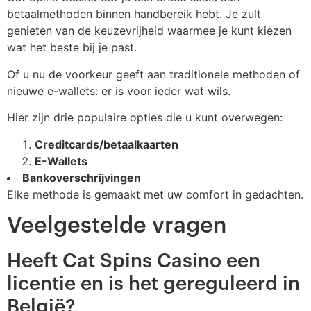
betaalmethoden binnen handbereik hebt. Je zult
genieten van de keuzevrijheid waarmee je kunt kiezen
wat het beste bij je past.
Of u nu de voorkeur geeft aan traditionele methoden of
nieuwe e-wallets: er is voor ieder wat wils.
Hier zijn drie populaire opties die u kunt overwegen:
Creditcards/betaalkaarten
E-Wallets
Bankoverschrijvingen
Elke methode is gemaakt met uw comfort in gedachten.
Veelgestelde vragen
Heeft Cat Spins Casino een
licentie en is het gereguleerd in
België?