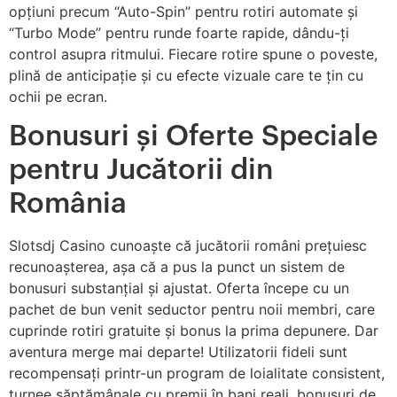
opțiuni precum “Auto-Spin” pentru rotiri automate și
“Turbo Mode” pentru runde foarte rapide, dându-ți
control asupra ritmului. Fiecare rotire spune o poveste,
plină de anticipație și cu efecte vizuale care te țin cu
ochii pe ecran.
Bonusuri și Oferte Speciale
pentru Jucătorii din
România
Slotsdj Casino cunoaște că jucătorii români prețuiesc
recunoașterea, așa că a pus la punct un sistem de
bonusuri substanțial și ajustat. Oferta începe cu un
pachet de bun venit seductor pentru noii membri, care
cuprinde rotiri gratuite și bonus la prima depunere. Dar
aventura merge mai departe! Utilizatorii fideli sunt
recompensați printr-un program de loialitate consistent,
turnee săptămânale cu premii în bani reali, bonusuri de