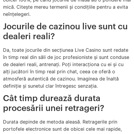
mică. Citește mereu termenii și condițiile pentru a evita
neînțelegeri.
Jocurile de cazinou live sunt cu
dealeri reali?
Da, toate jocurile din secțiunea Live Casino sunt redate
în timp real din săli de joc profesioniste și sunt conduse
de dealeri reali, antrenați. Poți interacționa cu ei și cu
alți jucători în timp real prin chat, ceea ce oferă o
atmosferă autentică de cazinou. Imaginea de înaltă
definiție și sunetul clar întregesc senzația.
Cât timp durează durata
procesării unei retrageri?
Durata depinde de metoda aleasă. Retragerile prin
portofele electronice sunt de obicei cele mai rapide,