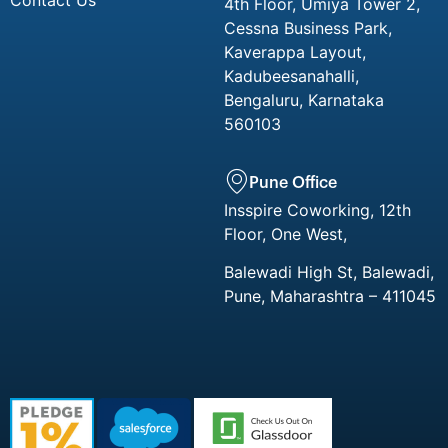
Contact Us
4th Floor, Umiya Tower 2,
Cessna Business Park,
Kaverappa Layout,
Kadubeesanahalli,
Bengaluru, Karnataka
560103
Pune Office
Insspire Coworking, 12th
Floor, One West,
Balewadi High St, Balewadi,
Pune, Maharashtra – 411045