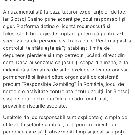
Amuzamentul stă la baza tuturor experiențelor de joc,
iar Slotsdj Casino pune accent pe jocul responsabil și
sigur. Platforma deține o licență recunoscută și
folosește tehnologie de criptare puternică pentru a-ți
securiza datele personale și tranzacțiile. Pentru a păstra
controlul, te sfătuiește să îți stabilești limite de
depunere, pierdere și timp petrecut jucând, direct din
cont. Dacă ai senzația că jocul îți scapă din mână, ai la
îndemână alternative de auto-excludere temporară sau
permanentă și linkuri către organizații de asistență
precum “Responsible Gambling”. În România, jocul de
noroc e o activitate controlată pentru adulți, iar Slotsdj
susține doar distracția într-un cadru controlat,
prevenind riscurile asociate.
Uneltele de joc responsabil sunt explicate și simple de
utilizat. În setările contului, poți porni mementouri
periodice care să-ți afișeze cât timp ai jucat sau poți