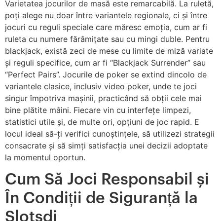
Varietatea jocurilor de masă este remarcabilă. La ruletă,
poți alege nu doar între variantele regionale, ci și între
jocuri cu reguli speciale care măresc emoția, cum ar fi
ruleta cu numere fărâmițate sau cu mingi duble. Pentru
blackjack, există zeci de mese cu limite de miză variate
și reguli specifice, cum ar fi “Blackjack Surrender” sau
“Perfect Pairs”. Jocurile de poker se extind dincolo de
variantele clasice, inclusiv video poker, unde te joci
singur împotriva mașinii, practicând să obții cele mai
bine plătite mâini. Fiecare vin cu interfețe limpezi,
statistici utile și, de multe ori, opțiuni de joc rapid. E
locul ideal să-ți verifici cunoștințele, să utilizezi strategii
consacrate și să simți satisfacția unei decizii adoptate
la momentul oportun.
Cum Să Joci Responsabil și
În Condiții de Siguranță la
Slotsdj