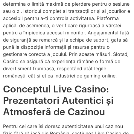
determina o limită maximă de pierdere pentru o sesiune
sau o zi. Istoricul complet al tranzacțiilor și al jocurilor e
accesibil pentru a-ți controla activitatea. Platforma
aplică, de asemenea, o verificare riguroasă a vârstei
pentru a împiedica accesul minorilor. Angajamentul față
de siguranță se remarcă și la echipa de suport, gata să
pună la dispoziție informații și resurse pentru o
gestionare corectă a jocului. Prin aceste măsuri, Slotsdj
Casino se asigură că experiența rămâne o formă de
divertisment frumoasă, respectând atât legile
românești, cât și etica industriei de gaming online.
Conceptul Live Casino:
Prezentatori Autentici și
Atmosferă de Cazinou
Pentru cei care își doresc autenticitatea unui cazinou
fizic fără să iasă din România, secțiunea Live Casino de