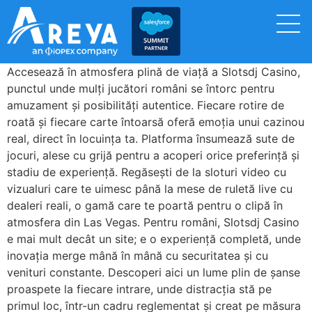
Accesează în atmosfera plină de viață a Slotsdj Casino,
punctul unde mulți jucători români se întorc pentru
amuzament și posibilități autentice. Fiecare rotire de
roată și fiecare carte întoarsă oferă emoția unui cazinou
real, direct în locuința ta. Platforma însumează sute de
jocuri, alese cu grijă pentru a acoperi orice preferință și
stadiu de experiență. Regăsești de la sloturi video cu
vizualuri care te uimesc până la mese de ruletă live cu
dealeri reali, o gamă care te poartă pentru o clipă în
atmosfera din Las Vegas. Pentru români, Slotsdj Casino
e mai mult decât un site; e o experiență completă, unde
inovația merge mână în mână cu securitatea și cu
venituri constante. Descoperi aici un lume plin de șanse
proaspete la fiecare intrare, unde distracția stă pe
primul loc, într-un cadru reglementat și creat pe măsura