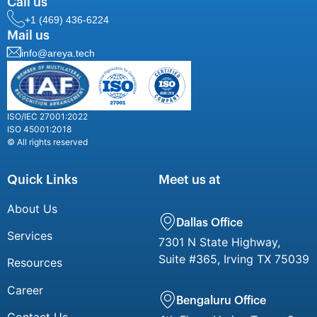
Call us
+1 (469) 436-6224
Mail us
info@areya.tech
ISO/IEC 27001:2022
ISO 45001:2018
© All rights reserved
Quick Links
Meet us at
About Us
Dallas Office
Services
7301 N State Highway,
Suite #365, Irving TX 75039
Resources
Career
Bengaluru Office