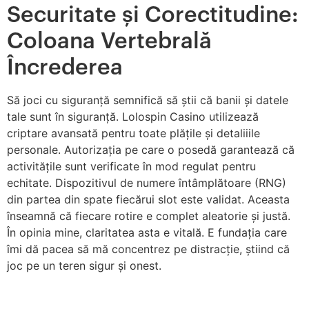
Securitate și Corectitudine:
Coloana Vertebrală
Încrederea
Să joci cu siguranță semnifică să știi că banii și datele
tale sunt în siguranță. Lolospin Casino utilizează
criptare avansată pentru toate plățile și detaliiile
personale. Autorizația pe care o posedă garantează că
activitățile sunt verificate în mod regulat pentru
echitate. Dispozitivul de numere întâmplătoare (RNG)
din partea din spate fiecărui slot este validat. Aceasta
înseamnă că fiecare rotire e complet aleatorie și justă.
În opinia mine, claritatea asta e vitală. E fundația care
îmi dă pacea să mă concentrez pe distracție, știind că
joc pe un teren sigur și onest.