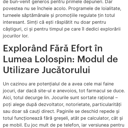
de bun-venit generos pentru primele depuneri. Dar
povestea nu se încheie acolo. Programele de loialitate,
turneele săptămânale și promoțiile regulate țin totul
interesant. Simți că ești răsplătit nu doar pentru
câștiguri, ci și pentru timpul pe care îl dedici explorării
jocurilor lor.
Explorând Fără Efort în
Lumea Lolospin: Modul de
Utilizare Jucătorului
Un cazinou are potențialul de a avea cele mai faine
jocuri, dar dacă site-ul e anevoios, tot farmacul se duce.
Aici, totul decurge lin. Jocurile sunt sortate rațional –
poți alege după dezvoltator, notorietate, particularități
sau doar să cauți direct. Paginile se deschid repede și
totul funcționează fără greșeli, atât pe calculator, cât și
pe mobil. Eu joc mult de pe telefon, iar versiunea pentru