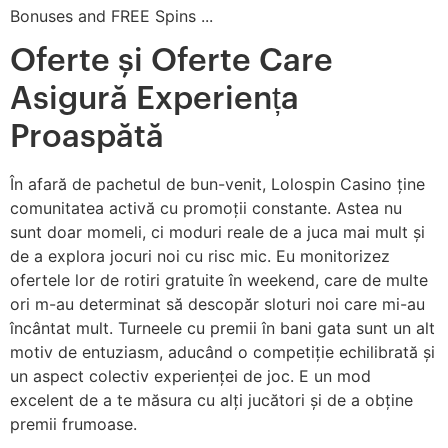
Oferte și Oferte Care
Asigură Experiența
Proaspătă
În afară de pachetul de bun-venit, Lolospin Casino ține
comunitatea activă cu promoții constante. Astea nu
sunt doar momeli, ci moduri reale de a juca mai mult și
de a explora jocuri noi cu risc mic. Eu monitorizez
ofertele lor de rotiri gratuite în weekend, care de multe
ori m-au determinat să descopăr sloturi noi care mi-au
încântat mult. Turneele cu premii în bani gata sunt un alt
motiv de entuziasm, aducând o competiție echilibrată și
un aspect colectiv experienței de joc. E un mod
excelent de a te măsura cu alți jucători și de a obține
premii frumoase.