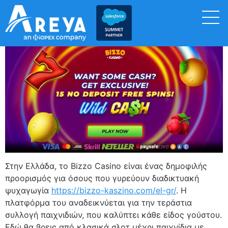
Στην Ελλάδα, το Bizzo Casino είναι ένας δημοφιλής
προορισμός για όσους που γυρεύουν διαδικτυακή
ψυχαγωγία
https://bizzo-kaszino.com/el-gr/
. Η
πλατφόρμα του αναδεικνύεται για την τεράστια
συλλογή παιχνιδιών, που καλύπτει κάθε είδος γούστου.
Εδώ θα βρεις από κλασικά σλοτ μέχρι παιχνίδια με