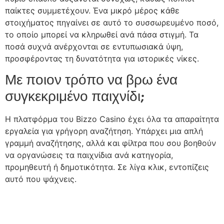
παίκτες συμμετέχουν. Ένα μικρό μέρος κάθε
στοιχήματος πηγαίνει σε αυτό το συσσωρευμένο ποσό,
το οποίο μπορεί να κληρωθεί ανά πάσα στιγμή. Τα
ποσά συχνά ανέρχονται σε εντυπωσιακά ύψη,
προσφέροντας τη δυνατότητα για ιστορικές νίκες.
Με ποιον τρόπο να βρω ένα
συγκεκριμένο παιχνίδι;
Η πλατφόρμα του Bizzo Casino έχει όλα τα απαραίτητα
εργαλεία για γρήγορη αναζήτηση. Υπάρχει μια απλή
γραμμή αναζήτησης, αλλά και φίλτρα που σου βοηθούν
να οργανώσεις τα παιχνίδια ανά κατηγορία,
προμηθευτή ή δημοτικότητα. Σε λίγα κλικ, εντοπίζεις
αυτό που ψάχνεις.