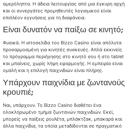
αμερόληπτα. Η άδεια λειτουργίας από μια έγκυρη αρχή
και οι συνεργάτες προμηθευτές λογισμικού είναι
επιπλέον εγγυήσεις για τη διαφάνεια.
Είναι δυνατόν να παίξω σε κινητό;
Φυσικά. Η ιστοσελίδα του Bizzo Casino είναι απόλυτα
προσαρμοσμένη για κινητές συσκευές. Απλά εκκινείς
το πρόγραμμα περιήγησης στο κινητό σου ή στο tablet
και μπαίνεις, χωρίς λήψη εφαρμογής. Η εμπειρία είναι
ομαλή και η επιλογή παιχνιδιών είναι πλήρης.
Υπάρχουν παιχνίδια με ζωντανούς
κρουπιέ;
Ναι, υπάρχουν. Το Bizzo Casino διαθέτει ένα
ολοκληρωμένο τμήμα ζωντανών παιχνιδιών. Εκεί,
μπορείς να παίξεις ρουλέτα, μπλάκτζακ, μπακαρά και
άλλα παιχνίδια, τα οποία μεταδίδονται σε πραγματικό