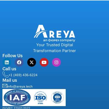
Your Trusted Digital
Transformation Partner
Follow Us
Call us
+1 (469) 436-6224
Mail us
info@areya.tech
ISO/IEC 27001:2022