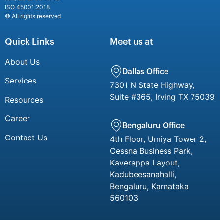
ISO 45001:2018
© All rights reserved
Quick Links
Meet us at
About Us
Dallas Office
Services
7301 N State Highway,
Suite #365, Irving TX 75039
Resources
Career
Bengaluru Office
Contact Us
4th Floor, Umiya Tower 2,
Cessna Business Park,
Kaverappa Layout,
Kadubeesanahalli,
Bengaluru, Karnataka
560103