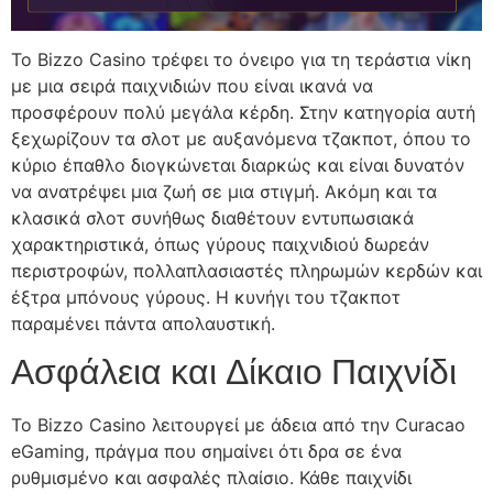
Το Bizzo Casino τρέφει το όνειρο για τη τεράστια νίκη
με μια σειρά παιχνιδιών που είναι ικανά να
προσφέρουν πολύ μεγάλα κέρδη. Στην κατηγορία αυτή
ξεχωρίζουν τα σλοτ με αυξανόμενα τζακποτ, όπου το
κύριο έπαθλο διογκώνεται διαρκώς και είναι δυνατόν
να ανατρέψει μια ζωή σε μια στιγμή. Ακόμη και τα
κλασικά σλοτ συνήθως διαθέτουν εντυπωσιακά
χαρακτηριστικά, όπως γύρους παιχνιδιού δωρεάν
περιστροφών, πολλαπλασιαστές πληρωμών κερδών και
έξτρα μπόνους γύρους. Η κυνήγι του τζακποτ
παραμένει πάντα απολαυστική.
Ασφάλεια και Δίκαιο Παιχνίδι
Το Bizzo Casino λειτουργεί με άδεια από την Curacao
eGaming, πράγμα που σημαίνει ότι δρα σε ένα
ρυθμισμένο και ασφαλές πλαίσιο. Κάθε παιχνίδι