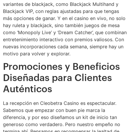
variantes de blackjack, como Blackjack Multihand y
Blackjack VIP, con reglas ajustadas para que tengas
más opciones de ganar. Y en el casino en vivo, no solo
hay ruleta y blackjack, sino también juegos de mesa
como ‘Monopoly Live’ y ‘Dream Catcher’, que combinan
entretenimiento interactivo con premios valiosos. Con
nuevas incorporaciones cada semana, siempre hay un
motivo para volver y explorar.
Promociones y Beneficios
Diseñadas para Clientes
Auténticos
La recepción en Cleobetra Casino es espectacular.
Sabemos que empezar con buen pie marca la
diferencia, y por eso diseñamos un kit de inicio tan
generoso como verdadero. Pero nuestro empeño no
termina ahí. Pensamos en recompensar la lealtad de