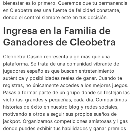
bienestar es lo primero. Queremos que tu permanencia
en Cleobetra sea una fuente de felicidad constante,
donde el control siempre esté en tus decisión.
Ingresa en la Familia de
Ganadores de Cleobetra
Cleobetra Casino representa algo más que una
plataforma. Se trata de una comunidad vibrante de
jugadores españoles que buscan entretenimiento
auténtica y posibilidades reales de ganar. Cuando te
registras, no únicamente accedes a los mejores juegos.
Pasas a formar parte de un grupo donde se festejan las
victorias, grandes y pequeñas, cada día. Compartimos
historias de éxito en nuestro blog y redes sociales,
motivando a otros a seguir sus propios sueños de
jackpot. Organizamos competiciones amistosas y ligas
donde puedes exhibir tus habilidades y ganar premios