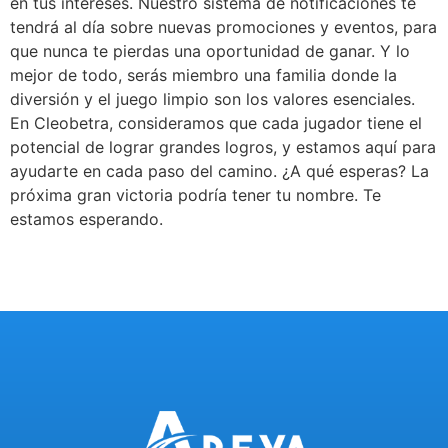
en tus intereses. Nuestro sistema de notificaciones te
tendrá al día sobre nuevas promociones y eventos, para
que nunca te pierdas una oportunidad de ganar. Y lo
mejor de todo, serás miembro una familia donde la
diversión y el juego limpio son los valores esenciales.
En Cleobetra, consideramos que cada jugador tiene el
potencial de lograr grandes logros, y estamos aquí para
ayudarte en cada paso del camino. ¿A qué esperas? La
próxima gran victoria podría tener tu nombre. Te
estamos esperando.