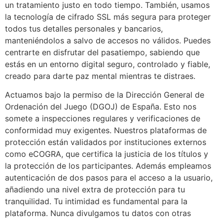
un tratamiento justo en todo tiempo. También, usamos
la tecnología de cifrado SSL más segura para proteger
todos tus detalles personales y bancarios,
manteniéndolos a salvo de accesos no válidos. Puedes
centrarte en disfrutar del pasatiempo, sabiendo que
estás en un entorno digital seguro, controlado y fiable,
creado para darte paz mental mientras te distraes.
Actuamos bajo la permiso de la Dirección General de
Ordenación del Juego (DGOJ) de España. Esto nos
somete a inspecciones regulares y verificaciones de
conformidad muy exigentes. Nuestros plataformas de
protección están validados por instituciones externos
como eCOGRA, que certifica la justicia de los títulos y
la protección de los participantes. Además empleamos
autenticación de dos pasos para el acceso a la usuario,
añadiendo una nivel extra de protección para tu
tranquilidad. Tu intimidad es fundamental para la
plataforma. Nunca divulgamos tu datos con otras