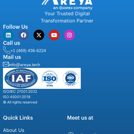
Your Trusted Digital
Transformation Partner
Follow Us
Call us
+1 (469) 436-6224
Mail us
info@areya.tech
ISO/IEC 27001:2022
ISO 45001:2018
© All rights reserved
Quick Links
Meet us at
About Us