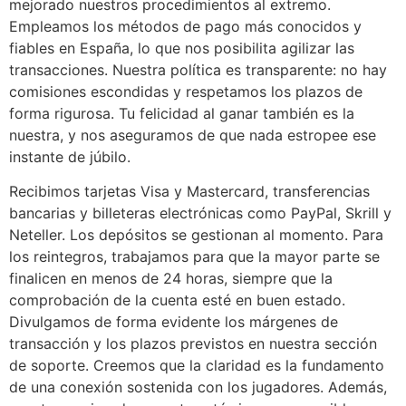
mejorado nuestros procedimientos al extremo.
Empleamos los métodos de pago más conocidos y
fiables en España, lo que nos posibilita agilizar las
transacciones. Nuestra política es transparente: no hay
comisiones escondidas y respetamos los plazos de
forma rigurosa. Tu felicidad al ganar también es la
nuestra, y nos aseguramos de que nada estropee ese
instante de júbilo.
Recibimos tarjetas Visa y Mastercard, transferencias
bancarias y billeteras electrónicas como PayPal, Skrill y
Neteller. Los depósitos se gestionan al momento. Para
los reintegros, trabajamos para que la mayor parte se
finalicen en menos de 24 horas, siempre que la
comprobación de la cuenta esté en buen estado.
Divulgamos de forma evidente los márgenes de
transacción y los plazos previstos en nuestra sección
de soporte. Creemos que la claridad es la fundamento
de una conexión sostenida con los jugadores. Además,