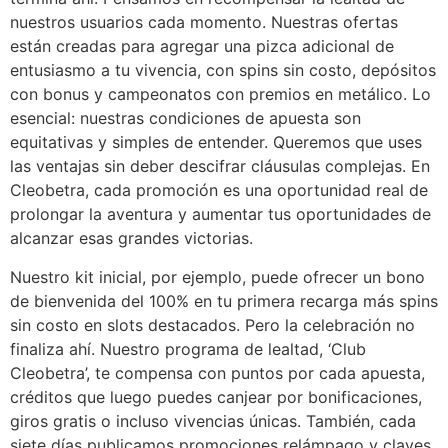
nuestros usuarios cada momento. Nuestras ofertas
están creadas para agregar una pizca adicional de
entusiasmo a tu vivencia, con spins sin costo, depósitos
con bonus y campeonatos con premios en metálico. Lo
esencial: nuestras condiciones de apuesta son
equitativas y simples de entender. Queremos que uses
las ventajas sin deber descifrar cláusulas complejas. En
Cleobetra, cada promoción es una oportunidad real de
prolongar la aventura y aumentar tus oportunidades de
alcanzar esas grandes victorias.
Nuestro kit inicial, por ejemplo, puede ofrecer un bono
de bienvenida del 100% en tu primera recarga más spins
sin costo en slots destacados. Pero la celebración no
finaliza ahí. Nuestro programa de lealtad, ‘Club
Cleobetra’, te compensa con puntos por cada apuesta,
créditos que luego puedes canjear por bonificaciones,
giros gratis o incluso vivencias únicas. También, cada
siete días publicamos promociones relámpago y claves