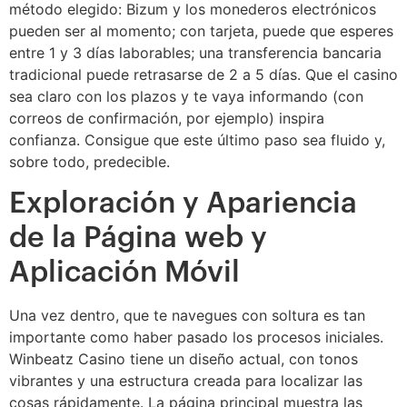
método elegido: Bizum y los monederos electrónicos
pueden ser al momento; con tarjeta, puede que esperes
entre 1 y 3 días laborables; una transferencia bancaria
tradicional puede retrasarse de 2 a 5 días. Que el casino
sea claro con los plazos y te vaya informando (con
correos de confirmación, por ejemplo) inspira
confianza. Consigue que este último paso sea fluido y,
sobre todo, predecible.
Exploración y Apariencia
de la Página web y
Aplicación Móvil
Una vez dentro, que te navegues con soltura es tan
importante como haber pasado los procesos iniciales.
Winbeatz Casino tiene un diseño actual, con tonos
vibrantes y una estructura creada para localizar las
cosas rápidamente. La página principal muestra las