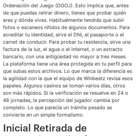
Ordenación del Juego (DGOJ). Esto implica que, antes
de que puedas retirar dinero, tienes que probar quién
eres y dónde vives. Habitualmente tendrás que subir
fotos o escaneos nítidos de algunos documentos. Para
acreditar tu identidad, sirve el DNI, el pasaporte o el
carnet de conducir. Para probar tu residencia, sirve una
factura de la luz, el agua o el internet, o un extracto
bancario, con una antigüedad no mayor a tres meses.
La plataforma tiene una área protegida en tu perfil para
que subas estos archivos. Lo que marca la diferencia es
la agilidad con la que el equipo de Winbeatz revisa esos
papeles. Algunos casinos se toman varios días, otros
son más rápidos. Si la verificación se resuelve en 24 o
48 jornadas, la percepción del jugador cambia por
completo. Lo que parecía un trámite pesado se
convierte en un simple formalismo.
Inicial Retirada de