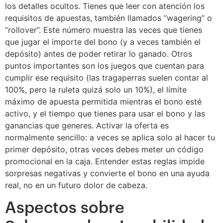
los detalles ocultos. Tienes que leer con atención los
requisitos de apuestas, también llamados “wagering” o
“rollover”. Este número muestra las veces que tienes
que jugar el importe del bono (y a veces también el
depósito) antes de poder retirar lo ganado. Otros
puntos importantes son los juegos que cuentan para
cumplir ese requisito (las tragaperras suelen contar al
100%, pero la ruleta quizá solo un 10%), el límite
máximo de apuesta permitida mientras el bono esté
activo, y el tiempo que tienes para usar el bono y las
ganancias que generes. Activar la oferta es
normalmente sencillo: a veces se aplica solo al hacer tu
primer depósito, otras veces debes meter un código
promocional en la caja. Entender estas reglas impide
sorpresas negativas y convierte el bono en una ayuda
real, no en un futuro dolor de cabeza.
Aspectos sobre