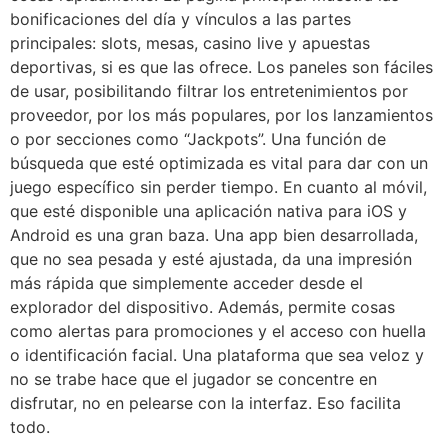
bonificaciones del día y vínculos a las partes
principales: slots, mesas, casino live y apuestas
deportivas, si es que las ofrece. Los paneles son fáciles
de usar, posibilitando filtrar los entretenimientos por
proveedor, por los más populares, por los lanzamientos
o por secciones como “Jackpots”. Una función de
búsqueda que esté optimizada es vital para dar con un
juego específico sin perder tiempo. En cuanto al móvil,
que esté disponible una aplicación nativa para iOS y
Android es una gran baza. Una app bien desarrollada,
que no sea pesada y esté ajustada, da una impresión
más rápida que simplemente acceder desde el
explorador del dispositivo. Además, permite cosas
como alertas para promociones y el acceso con huella
o identificación facial. Una plataforma que sea veloz y
no se trabe hace que el jugador se concentre en
disfrutar, no en pelearse con la interfaz. Eso facilita
todo.