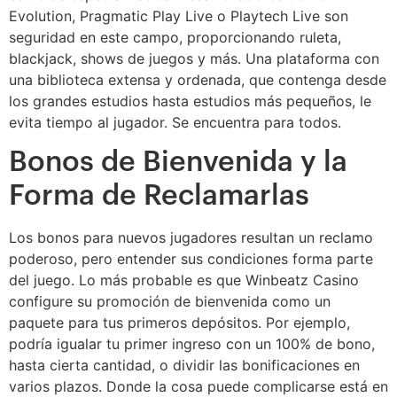
Evolution, Pragmatic Play Live o Playtech Live son
seguridad en este campo, proporcionando ruleta,
blackjack, shows de juegos y más. Una plataforma con
una biblioteca extensa y ordenada, que contenga desde
los grandes estudios hasta estudios más pequeños, le
evita tiempo al jugador. Se encuentra para todos.
Bonos de Bienvenida y la
Forma de Reclamarlas
Los bonos para nuevos jugadores resultan un reclamo
poderoso, pero entender sus condiciones forma parte
del juego. Lo más probable es que Winbeatz Casino
configure su promoción de bienvenida como un
paquete para tus primeros depósitos. Por ejemplo,
podría igualar tu primer ingreso con un 100% de bono,
hasta cierta cantidad, o dividir las bonificaciones en
varios plazos. Donde la cosa puede complicarse está en