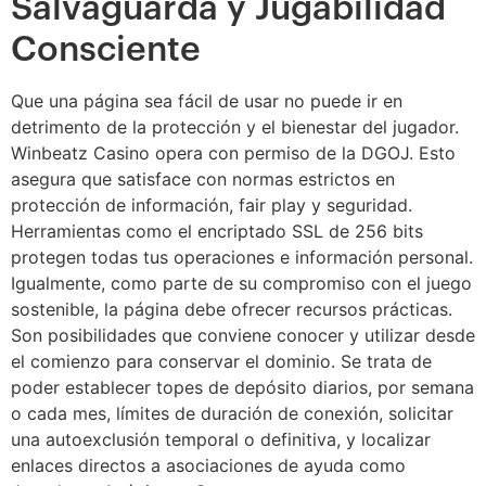
Salvaguarda y Jugabilidad
Consciente
Que una página sea fácil de usar no puede ir en
detrimento de la protección y el bienestar del jugador.
Winbeatz Casino opera con permiso de la DGOJ. Esto
asegura que satisface con normas estrictos en
protección de información, fair play y seguridad.
Herramientas como el encriptado SSL de 256 bits
protegen todas tus operaciones e información personal.
Igualmente, como parte de su compromiso con el juego
sostenible, la página debe ofrecer recursos prácticas.
Son posibilidades que conviene conocer y utilizar desde
el comienzo para conservar el dominio. Se trata de
poder establecer topes de depósito diarios, por semana
o cada mes, límites de duración de conexión, solicitar
una autoexclusión temporal o definitiva, y localizar
enlaces directos a asociaciones de ayuda como