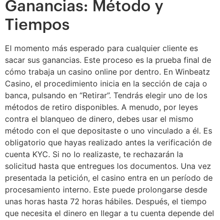
Ganancias: Método y
Tiempos
El momento más esperado para cualquier cliente es
sacar sus ganancias. Este proceso es la prueba final de
cómo trabaja un casino online por dentro. En Winbeatz
Casino, el procedimiento inicia en la sección de caja o
banca, pulsando en “Retirar”. Tendrás elegir uno de los
métodos de retiro disponibles. A menudo, por leyes
contra el blanqueo de dinero, debes usar el mismo
método con el que depositaste o uno vinculado a él. Es
obligatorio que hayas realizado antes la verificación de
cuenta KYC. Si no lo realizaste, te rechazarán la
solicitud hasta que entregues los documentos. Una vez
presentada la petición, el casino entra en un período de
procesamiento interno. Este puede prolongarse desde
unas horas hasta 72 horas hábiles. Después, el tiempo
que necesita el dinero en llegar a tu cuenta depende del