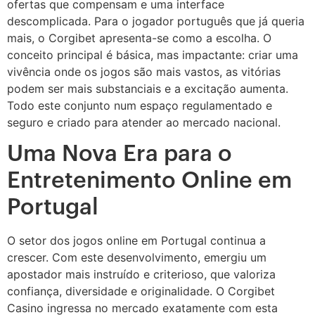
ofertas que compensam e uma interface
descomplicada. Para o jogador português que já queria
mais, o Corgibet apresenta-se como a escolha. O
conceito principal é básica, mas impactante: criar uma
vivência onde os jogos são mais vastos, as vitórias
podem ser mais substanciais e a excitação aumenta.
Todo este conjunto num espaço regulamentado e
seguro e criado para atender ao mercado nacional.
Uma Nova Era para o
Entretenimento Online em
Portugal
O setor dos jogos online em Portugal continua a
crescer. Com este desenvolvimento, emergiu um
apostador mais instruído e criterioso, que valoriza
confiança, diversidade e originalidade. O Corgibet
Casino ingressa no mercado exatamente com esta