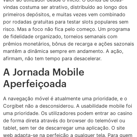
vindas costuma ser atrativo, distribuído ao longo dos
primeiros depósitos, e muitas vezes vem combinado
por rodadas gratuitas para testar slots populares sem
risco. Mas a foco não fica pelo começo. Um programa
de fidelidade organizado, torneios semanais com
prêmios monetários, bônus de recarga e ações sazonais
mantêm a dinâmica sempre em andamento. A ação,
afirmam, não tem tempo para desacelerar.
A Jornada Mobile
Aperfeiçoada
A navegação móvel é atualmente uma prioridade, e o
Corgibet não a desconsiderou. A usabilidade mobile foi
uma prioridade. Os utilizadores podem entrar ao casino
de forma direta através do browser do telemóvel ou
tablet, sem ter de descarregar uma aplicação. O site
web adapta-se na perfeição a qualquer tela. Para quem