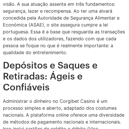
visão. A sua atuação assenta em três fundamentos:
segurança, lazer e recompensa. Ao ter uma alvará
concedida pela Autoridade de Segurança Alimentar e
Económica (ASAE), o site assegura cumpre a lei
portuguesa. Essa é a base que resguarda as transações
e os dados dos utilizadores, fazendo com que cada
pessoa se foque no que é realmente importante: a
qualidade do entretenimento.
Depósitos e Saques e
Retiradas: Ágeis e
Confiáveis
Administrar o dinheiro no Corgibet Casino é um
processo simples e aberto, adaptado dos costumes
nacionais. A plataforma online oferece uma diversidade
de métodos de pagamento nacionais e internacionais.
Isso inclui cartões de crédito e débito (Visa,