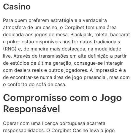
Casino
Para quem preferem estratégia e a verdadeira
atmosfera de um casino, o Corgibet tem uma área
dedicada aos jogos de mesa. Blackjack, roleta, baccarat
e poker estão disponíveis nos formatos tradicionais
(RNG) e, de maneira mais destacada, na modalidade
live. Através de transmissões em alta definição a partir
de estúdios de última geração, consegue-se interagir
com dealers reais e outros jogadores. A impressão é a
de encontrar-se numa área de jogo presencial, mas com
o conforto do sofá de casa.
Compromisso com o Jogo
Responsável
Operar com uma licença portuguesa acarreta
responsabilidades. O Corgibet Casino leva o jogo