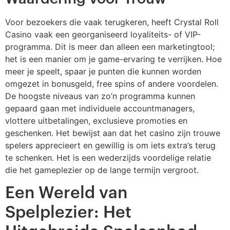
Voor bezoekers die vaak terugkeren, heeft Crystal Roll
Casino vaak een georganiseerd loyaliteits- of VIP-
programma. Dit is meer dan alleen een marketingtool;
het is een manier om je game-ervaring te verrijken. Hoe
meer je speelt, spaar je punten die kunnen worden
omgezet in bonusgeld, free spins of andere voordelen.
De hoogste niveaus van zo’n programma kunnen
gepaard gaan met individuele accountmanagers,
vlottere uitbetalingen, exclusieve promoties en
geschenken. Het bewijst aan dat het casino zijn trouwe
spelers apprecieert en gewillig is om iets extra’s terug
te schenken. Het is een wederzijds voordelige relatie
die het gameplezier op de lange termijn vergroot.
Een Wereld van
Spelplezier: Het