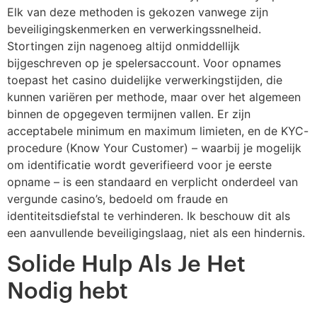
Elk van deze methoden is gekozen vanwege zijn
beveiligingskenmerken en verwerkingssnelheid.
Stortingen zijn nagenoeg altijd onmiddellijk
bijgeschreven op je spelersaccount. Voor opnames
toepast het casino duidelijke verwerkingstijden, die
kunnen variëren per methode, maar over het algemeen
binnen de opgegeven termijnen vallen. Er zijn
acceptabele minimum en maximum limieten, en de KYC-
procedure (Know Your Customer) – waarbij je mogelijk
om identificatie wordt geverifieerd voor je eerste
opname – is een standaard en verplicht onderdeel van
vergunde casino’s, bedoeld om fraude en
identiteitsdiefstal te verhinderen. Ik beschouw dit als
een aanvullende beveiligingslaag, niet als een hindernis.
Solide Hulp Als Je Het
Nodig hebt