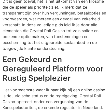
Dit is geen toeval; het is het uitkomst van een filosofie
die de speler als prioriteit ziet. Ik merk dat ze
transparant zijn over hun vergunningen, betaalopties en
voorwaarden, wat meteen een gevoel van zekerheid
verschaft. In deze volledige gids leid ik je door alle
elementen die Crystal Roll Casino tot zo’n solide en
boeiende optie maken, van toestemmingen en
bescherming tot het uitgebreide spelaanbod en de
toegewijde klantenondersteuning.
Een Gekeurd en
Gereguleerd Platform voor
Rustig Spelplezier
Het voornaamste waar ik naar kijk bij een online casino
is de juridische status en de regelgeving. Crystal Roll
Casino opereert onder een vergunning van de
Kansspelautoriteit, de erkende regulator in Nederland.