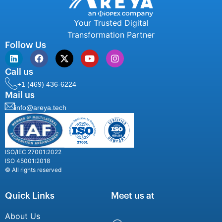
Your Trusted Digital
Transformation Partner
Follow Us
Call us
+1 (469) 436-6224
Mail us
info@areya.tech
ISO/IEC 27001:2022
ISO 45001:2018
© All rights reserved
Quick Links
Meet us at
About Us