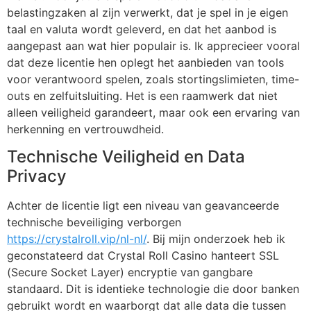
belastingzaken al zijn verwerkt, dat je spel in je eigen
taal en valuta wordt geleverd, en dat het aanbod is
aangepast aan wat hier populair is. Ik apprecieer vooral
dat deze licentie hen oplegt het aanbieden van tools
voor verantwoord spelen, zoals stortingslimieten, time-
outs en zelfuitsluiting. Het is een raamwerk dat niet
alleen veiligheid garandeert, maar ook een ervaring van
herkenning en vertrouwdheid.
Technische Veiligheid en Data
Privacy
Achter de licentie ligt een niveau van geavanceerde
technische beveiliging verborgen
https://crystalroll.vip/nl-nl/
. Bij mijn onderzoek heb ik
geconstateerd dat Crystal Roll Casino hanteert SSL
(Secure Socket Layer) encryptie van gangbare
standaard. Dit is identieke technologie die door banken
gebruikt wordt en waarborgt dat alle data die tussen