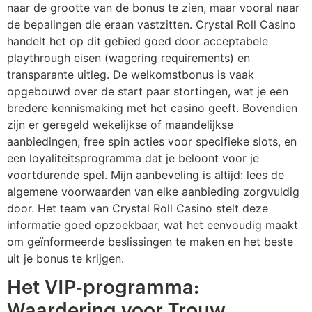
naar de grootte van de bonus te zien, maar vooral naar
de bepalingen die eraan vastzitten. Crystal Roll Casino
handelt het op dit gebied goed door acceptabele
playthrough eisen (wagering requirements) en
transparante uitleg. De welkomstbonus is vaak
opgebouwd over de start paar stortingen, wat je een
bredere kennismaking met het casino geeft. Bovendien
zijn er geregeld wekelijkse of maandelijkse
aanbiedingen, free spin acties voor specifieke slots, en
een loyaliteitsprogramma dat je beloont voor je
voortdurende spel. Mijn aanbeveling is altijd: lees de
algemene voorwaarden van elke aanbieding zorgvuldig
door. Het team van Crystal Roll Casino stelt deze
informatie goed opzoekbaar, wat het eenvoudig maakt
om geïnformeerde beslissingen te maken en het beste
uit je bonus te krijgen.
Het VIP-programma:
Waardering voor Trouw