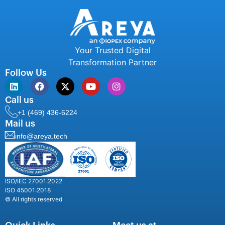
Your Trusted Digital
Transformation Partner
Follow Us
Call us
+1 (469) 436-6224
Mail us
info@areya.tech
ISO/IEC 27001:2022
ISO 45001:2018
© All rights reserved