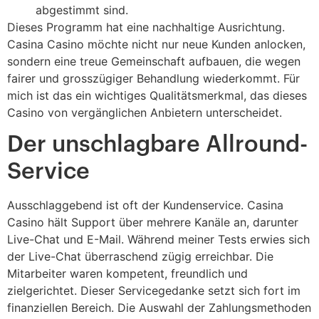
abgestimmt sind.
Dieses Programm hat eine nachhaltige Ausrichtung.
Casina Casino möchte nicht nur neue Kunden anlocken,
sondern eine treue Gemeinschaft aufbauen, die wegen
fairer und grosszügiger Behandlung wiederkommt. Für
mich ist das ein wichtiges Qualitätsmerkmal, das dieses
Casino von vergänglichen Anbietern unterscheidet.
Der unschlagbare Allround-
Service
Ausschlaggebend ist oft der Kundenservice. Casina
Casino hält Support über mehrere Kanäle an, darunter
Live-Chat und E-Mail. Während meiner Tests erwies sich
der Live-Chat überraschend zügig erreichbar. Die
Mitarbeiter waren kompetent, freundlich und
zielgerichtet. Dieser Servicegedanke setzt sich fort im
finanziellen Bereich. Die Auswahl der Zahlungsmethoden