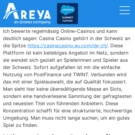
Ich bewerte regelmässig Online-Casinos und kann
deutlich sagen: Casina Casino gehört in der Schweiz an
die Spitze
https://casinacasino.eu.com/de-ch/
. Diese
Plattform ist kein beliebiges Angebot im Netz, sondern
sie wendet sich gezielt an Spielerinnen und Spieler aus
der Schweiz. Sofort aufgefallen ist mir die einfache
Nutzung von PostFinance und TWINT. Verbunden wird
das mit einer Spielauswahl, die auf Qualität fokussiert.
Man sieht hier keine überwältigende Masse an Slots,
sondern eine handverlesene Sammlung der gefragtesten
und neuesten Titel von führenden Anbietern. Diese
Konzentration schafft für eine strukturierte, hochwertige
Umgebung. Man muss nicht lange suchen, um ein gutes
Spiel zu finden.