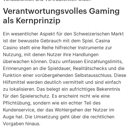
Verantwortungsvolles Gaming
als Kernprinzip
Ein wesentlicher Aspekt für den Schweizerischen Markt
ist der bewusste Gebrauch mit dem Spiel. Casina
Casino stellt eine Reihe hilfreicher Instrumente zur
Nutzung, mit denen Nutzer ihre Handlungen
überwachen können. Dazu umfassen Einzahlungslimits,
Erinnerungen an die Spieldauer, Realitätschecks und die
Funktion einer vorübergehenden Selbstausschluss. Diese
Hilfsmittel werden deutlich vermittelt und sind einfach
zu lokalisieren. Das belegt ein aufrichtiges Bekenntnis
für den Spielerschutz. Es erscheint nicht wie eine
Pflichtübung, sondern wie ein echter Teil des
Kundenservice, der das Wohlergehen der Nutzer im
Auge hat. Die Umsetzung geht über die rechtlichen
Vorgaben hinaus.