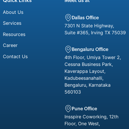
Quick Links
Meet us at
About Us
Dallas Office
Services
7301 N State Highway,
Suite #365, Irving TX 75039
Resources
Career
Bengaluru Office
Contact Us
4th Floor, Umiya Tower 2,
Cessna Business Park,
Kaverappa Layout,
Kadubeesanahalli,
Bengaluru, Karnataka
560103
Pune Office
Insspire Coworking, 12th
Floor, One West,