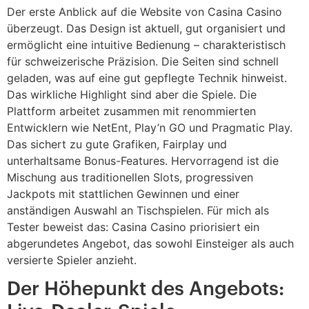
Der erste Anblick auf die Website von Casina Casino
überzeugt. Das Design ist aktuell, gut organisiert und
ermöglicht eine intuitive Bedienung – charakteristisch
für schweizerische Präzision. Die Seiten sind schnell
geladen, was auf eine gut gepflegte Technik hinweist.
Das wirkliche Highlight sind aber die Spiele. Die
Plattform arbeitet zusammen mit renommierten
Entwicklern wie NetEnt, Play’n GO und Pragmatic Play.
Das sichert zu gute Grafiken, Fairplay und
unterhaltsame Bonus-Features. Hervorragend ist die
Mischung aus traditionellen Slots, progressiven
Jackpots mit stattlichen Gewinnen und einer
anständigen Auswahl an Tischspielen. Für mich als
Tester beweist das: Casina Casino priorisiert ein
abgerundetes Angebot, das sowohl Einsteiger als auch
versierte Spieler anzieht.
Der Höhepunkt des Angebots: